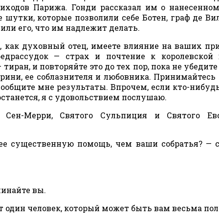
риходов Парижа. Гонди рассказал им о нанесенно
 шутки, которые позволили себе Ботен, граф де Ви
ли его, что им надлежит делать.
ы, как духовный отец, имеете влияние на ваших пр
едрассудок — страх и почтение к королевской 
тиран, и повторяйте это до тех пор, пока не убедите
рини, ее соблазнителя и любовника. Принимайтесь 
сообщите мне результаты. Впрочем, если кто-нибудь
останется, я с удовольствием послушаю.
 Сен-Мерри, Святого Сульпиция и Святого Евс
лее существенную помощь, чем ваши собратья? — 
чинайте вы.
т один человек, который может быть вам весьма пол