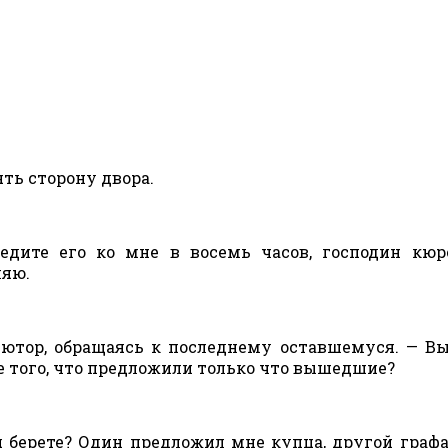
ять сторону двора.
едите его ко мне в восемь часов, господин кюр
ляю.
ъютор, обращаясь к последнему оставшемуся. — В
 того, что предложили только что вышедшие?
я берете? Один предложил мне купца, другой графа