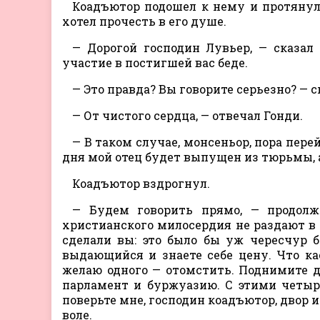
Коадъютор подошел к нему и протянул 
хотел прочесть в его душе.
— Дорогой господин Лувьер, — сказал
участие в постигшей вас беде.
— Это правда? Вы говорите серьезно? — 
— От чистого сердца, — отвечал Гонди.
— В таком случае, монсеньор, пора перей
дня мой отец будет выпущен из тюрьмы, а
Коадъютор вздрогнул.
— Будем говорить прямо, — продолж
христианского милосердия не раздают в 
сделали вы: это было бы уж чересчур б
выдающийся и знаете себе цену. Что к
желаю одного — отомстить. Поднимите д
парламент и буржуазию. С этими четыр
поверьте мне, господин коадъютор, двор из
воле.