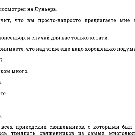
посмотрел на Лувьера.
ачит, что вы просто-напросто предлагаете мне 
онсеньор, и случай для вас только кстати.
понимаете, что над этим еще надо хорошенько подум
?
шком много.
.
те.
.
е всех приходских священников, с которыми был
лось тридцать священников из самых многолюд