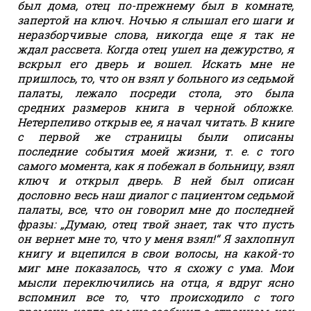
был дома, отец по-прежнему был в комнате,
запертой на ключ. Ночью я слышал его шаги и
неразборчивые слова, никогда еще я так не
ждал рассвета. Когда отец ушел на дежурство, я
вскрыл его дверь и вошел. Искать мне не
пришлось, то, что он взял у больного из седьмой
палаты, лежало посреди стола, это была
средних размеров книга в черной обложке.
Нетерпеливо открыв ее, я начал читать. В книге
с первой же страницы были описаны
последние события моей жизни, т. е. с того
самого момента, как я побежал в больницу, взял
ключ и открыл дверь. В ней был описан
дословно весь наш диалог с пациентом седьмой
палаты, все, что он говорил мне до последней
фразы: „Думаю, отец твой знает, так что пусть
он вернет мне то, что у меня взял!“ Я захлопнул
книгу и вцепился в свои волосы, на какой-то
миг мне показалось, что я схожу с ума. Мои
мысли переключились на отца, я вдруг ясно
вспомнил все то, что происходило с того