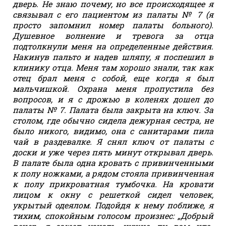
дверь. Не знаю почему, но все происходящее я
связывал с его пациентом из палаты № 7 (я
просто запомнил номер палаты больного).
Душевное волнение и тревога за отца
подтолкнули меня на определенные действия.
Накинув пальто и надев шляпу, я поспешил в
клинику отца. Меня там хорошо знали, так как
отец брал меня с собой, еще когда я был
мальчишкой. Охрана меня пропустила без
вопросов, и я с дрожью в коленях дошел до
палаты № 7. Палата была закрыта на ключ. За
столом, где обычно сидела дежурная сестра, не
было никого, видимо, она с санитарами пила
чай в раздевалке. Я снял ключ от палаты с
доски и уже через пять минут открывал дверь.
В палате была одна кровать с привинченными
к полу ножками, а рядом стояла привинченная
к полу прикроватная тумбочка. На кровати
лицом к окну с решеткой сидел человек,
укрытый одеялом. Подойдя к нему поближе, я
тихим, спокойным голосом произнес: „Добрый