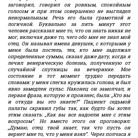
заговорил, говорил он ровным, спокойным
голосом и при этом совершенно не выглядел
ненормальным. Речь его была грамотной и
логичной. Буквально за пять минут этот
человек рассказал мне то, что он знать никак не
мог, включая даже то, чего обо мне не знал мой
отец. Он называл имена девушек, с которыми у
меня была постель, тех, кто мне задолжал
определенные суммы, сказал даже дату, когда я
лечил венерическую болезнь, полученную от
случайной спутницы на вечеринке. Мое
состояние в тот момент трудно передать
словами: у меня слегка кружилась голова, и был
явно замедлен пульс. Наконец он замолчал, и
первая фраза, которую я произнес, была: „Кто вы
и откуда вы это знаете?“ Пациент седьмой
палаты скривил губы так, как будто бы хотел
этим сказать: „Как вы все надоели мне с этим
вопросом“. Но вместо этого он проговорил:
„Думаю, отец твой знает, так что пусть он
вернет мне то, что у меня взял“. Через полчаса я