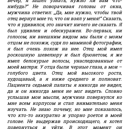
вечер, я зашел узнать, нужно ли вам что-
нибудь?“ Не поворачивая головы от окна,
мужчина ответил: „Да, мне нужно, чтобы твой
отец вернул мне то, что он взял у меня!“ Сказать,
что я удивился, это значит ничего не сказать. Я
был удивлен и обескуражен. Во-первых, ни
голосом, ни внешним видом мы были с моим
отцом не похожи, судя по маминой фотографии,
я был очень похож на нее. Отец мой имел
роскошную шевелюру и был брюнетом, я же
имел белокурые волосы, унаследованные от
моей матери. У отца были черные глаза, а мои –
голубого цвета. Отец мой высокого роста,
худощавый, а я ниже среднего и полноват.
Пациента седьмой палаты я никогда не видел,
да и он никогда меня не мог видеть. Словно
услышав мои мысли, мужчина повернулся ко
мне всем корпусом и стал внимательно меня
изучать. Не знаю почему, но мне показалось,
что кто-то аккуратно и упорно роется в моей
голове. Не выдержав происходящего, я хотел
повернуться и уйти. В этот момент он