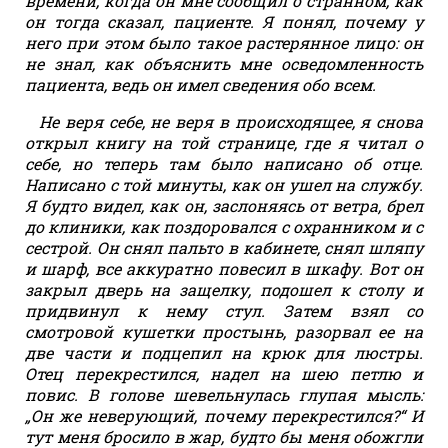
времени, когда он мне сообщил о странном, как
он тогда сказал, пациенте. Я понял, почему у
него при этом было такое растерянное лицо: он
не знал, как объяснить мне осведомленность
пациента, ведь он имел сведения обо всем.
Не веря себе, не веря в происходящее, я снова
открыл книгу на той странице, где я читал о
себе, но теперь там было написано об отце.
Написано с той минуты, как он ушел на службу.
Я будто видел, как он, заслоняясь от ветра, брел
до клиники, как поздоровался с охранником и с
сестрой. Он снял пальто в кабинете, снял шляпу
и шарф, все аккуратно повесил в шкафу. Вот он
закрыл дверь на защелку, подошел к столу и
придвинул к нему стул. Затем взял со
смотровой кушетки простынь, разорвал ее на
две части и подцепил на крюк для люстры.
Отец перекрестился, надел на шею петлю и
повис. В голове шевельнулась глупая мысль:
„Он же неверующий, почему перекрестился?“ И
тут меня бросило в жар, будто бы меня обожгли