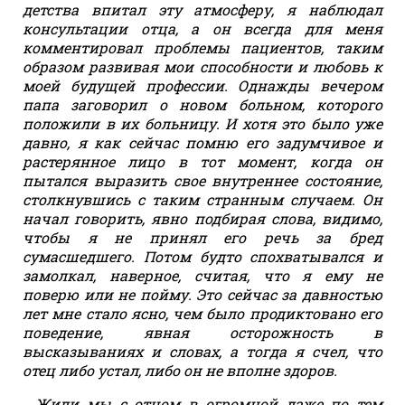
детства впитал эту атмосферу, я наблюдал
консультации отца, а он всегда для меня
комментировал проблемы пациентов, таким
образом развивая мои способности и любовь к
моей будущей профессии. Однажды вечером
папа заговорил о новом больном, которого
положили в их больницу. И хотя это было уже
давно, я как сейчас помню его задумчивое и
растерянное лицо в тот момент, когда он
пытался выразить свое внутреннее состояние,
столкнувшись с таким странным случаем. Он
начал говорить, явно подбирая слова, видимо,
чтобы я не принял его речь за бред
сумасшедшего. Потом будто спохватывался и
замолкал, наверное, считая, что я ему не
поверю или не пойму. Это сейчас за давностью
лет мне стало ясно, чем было продиктовано его
поведение, явная осторожность в
высказываниях и словах, а тогда я счел, что
отец либо устал, либо он не вполне здоров.
Жили мы с отцом в огромной даже по тем