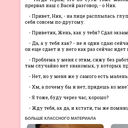
прервал наш с Васей разговор, - о Ник.
- Привет, Ник, - на лице расплылась глуп
себя совсем по-другому.
- Приветик, Жень, как у тебя? Сдал экза
- Да, а у тебя как? - не я один сдаю сей
он еще сдает и у него как раз сейчас идет
- Проблема у меня с этим, сижу без раб
там случайно нет знакомых, у которых п
- Нет, но у меня же у самого есть малень
- Хм, а почему бы и нет, придешь ко мне?
- Я тоже, буду через час, хорошо?
- Жду тебя, ах да, и кстати, ты же помни