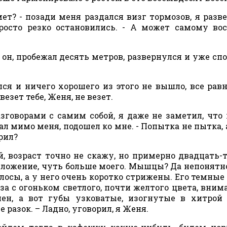
мет? - позади меня раздался визг тормозов, я разв
просто резко остановились. - А может самому во
он, пробежал десять метров, развернулся и уже сп
лся и ничего хорошего из этого не вышло, все рав
 везет тебе, Женя, не везет.
зговорами с самим собой, я даже не заметил, что 
 мимо меня, подошел ко мне. - Попытка не пытка, 
рил?
ой, возраст точно не скажу, но примерно двадцать-
сложение, чуть больше моего. Мышцы? Да непонятно
лосы, а у него очень коротко стрижены. Его темные
за с огоньком светлого, почти желтого цвета, вним
ен, а вот губы узковатые, изогнутые в хитрой
 разок. – Ладно, уговорил, я Женя.