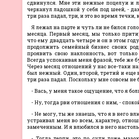
сдвинулся. Мне эти нежные поцелуи и ла
черканул ладошкой у себя под шеей, - да
три раза падал, три, и это во время течки,
Я лежал на парте и чуть ли не бился гол
месяца. Первый месяц, мы только притир
что ему двадцать четыре и он в этом год
продолжить семейный бизнес своих род
проявить свою наклонность, вот только
Всегда успокаивая меня фразой, тебе же б
Через месяц отношений у нас все-таки на
был нежный. Один, второй, третий и еще в
три раза падал. Поскольку мне совсем не 
- Вась, у меня такое ощущение, что я бо
- Ну, тогда рви отношения с ним, - споко
- Не могу, ты же знаешь, что я в него вл
устраивал меня во всем, характер, отнош
замеченным. И я влюбился в него настольк
- Тогда терпи, это по сути тоже мазо