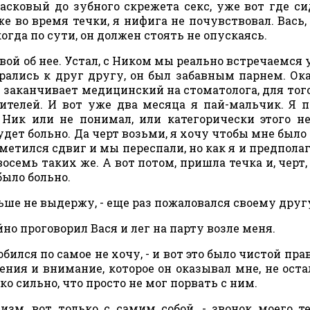
сковый до зубного скрежета секс, уже вот где сид
же во время течки, я нифига не почувствовал. Вась,
 когда по сути, он должен стоять не опускаясь.
овой об нее. Устал, с Ником мы реально встречаемся 
ались к друг другу, он был забавным парнем. Ока
у заканчивает медицинский на стоматолога, для тог
ителей. И вот уже два месяца я пай-мальчик. Я 
 Ник или не понимал, или категорически этого не
удет больно. Да черт возьми, я хочу чтобы мне было 
метился сдвиг и мы переспали, но как я и предполаг
осемь таких же. А вот потом, пришла течка и, черт,
было больно.
льше не выдержу, - еще раз пожаловался своему другу
йно проговорил Вася и лег на парту возле меня.
юбился по самое не хочу, - и вот это было чистой пра
ения и внимание, которое он оказывал мне, не оста
о сильно, что просто не мог порвать с ним.
хизм, вот только с самим собой, - звонок моего т