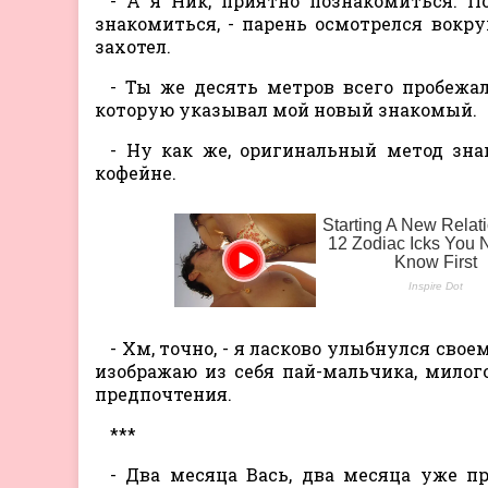
- А я Ник, приятно познакомиться. 
знакомиться, - парень осмотрелся вокруг
захотел.
- Ты же десять метров всего пробежал
которую указывал мой новый знакомый.
- Ну как же, оригинальный метод зн
кофейне.
- Хм, точно, - я ласково улыбнулся сво
изображаю из себя пай-мальчика, милого
предпочтения.
***
- Два месяца Вась, два месяца уже пр