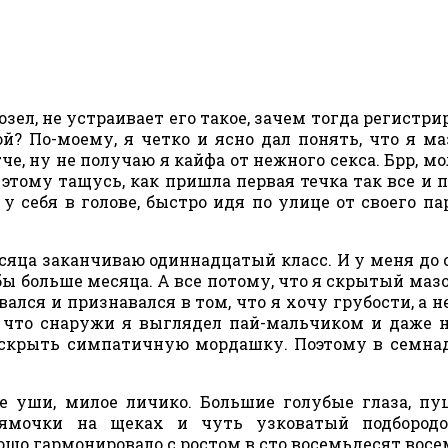
Козел, не устраивает его такое, зачем тогда регистри
й? По-моему, я четко и ясно дал понять, что я ма
е, ну не получаю я кайфа от нежного секса. Брр, мо
 этому тащусь, как пришла первая течка так все и по
у себя в голове, быстро идя по улице от своего пар
есяца заканчиваю одиннадцатый класс. И у меня до 
ы больше месяца. А все потому, что я скрытый мазо
лся и признавался в том, что я хочу грубости, а не
, что снаружи я выглядел пай-мальчиком и даже 
а скрыть симпатичную мордашку. Поэтому в семна
е уши, милое личико. Большие голубые глаза, п
 ямочки на щеках и чуть узковатый подбородо
шо гармонировало с ростом в сто восемьдесят восе