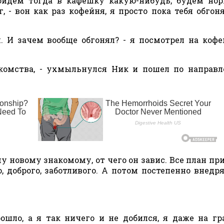
Пойдем тогда в кафешку какую-нибудь, будем но
, - вон как раз кофейня, я просто пока тебя обгон
. И зачем вообще обгонял? - я посмотрел на коф
акомства, - ухмыльнулся Ник и пошел по направ
ему новому знакомому, от чего он завис. Все план пр
, доброго, заботливого. А потом постепенно внедр
ошло, а я так ничего и не добился, я даже на г