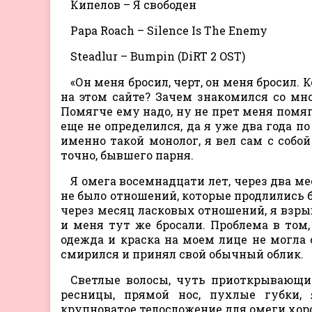
Кипелов – Я свободен
Papa Roach – Silence Is The Enemy
Steadlur – Bumpin (DiRT 2 OST)
«Он меня бросил, черт, он меня бросил. 
на этом сайте? Зачем знакомился со мно
Помягче ему надо, ну не прет меня помягч
еще не определился, да я уже два года по
именно такой монолог, я вел сам с собой 
точно, бывшего парня.
Я омега восемнадцати лет, через два м
не было отношений, которые продлились б
через месяц ласковых отношений, я взрыва
и меня тут же бросали. Проблема в том
одежда и краска на моем лице не могл
смирился и принял свой обычный облик.
Светлые волосы, чуть приоткрывающи
ресницы, прямой нос, пухлые губки,
крупноватое телосложение для омеги хоро