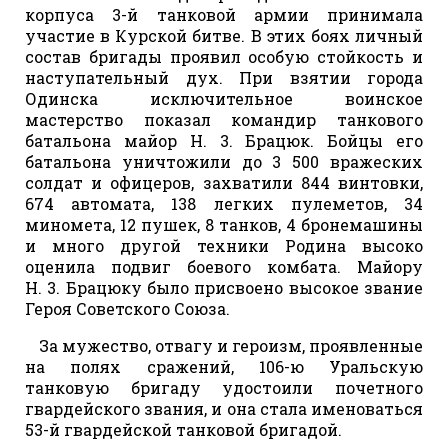
корпуса 3-й танковой армии принимала
участие в Курской битве. В этих боях личный
состав бригады проявил особую стойкость и
наступательный дух. При взятии города
Одинска исключительное воинское
мастерство показал командир танкового
батальона майор Н. 3. Брацюк. Бойцы его
батальона уничтожили до 3 500 вражеских
солдат и офицеров, захватили 844 винтовки,
674 автомата, 138 легких пулеметов, 34
миномета, 12 пушек, 8 танков, 4 бронемашины
и много другой техники Родина высоко
оценила подвиг боевого комбата. Майору
Н. 3. Брацюку было присвоено высокое звание
Героя Советского Союза.
За мужество, отвагу и героизм, проявленные
на полях сражений, 106-ю Уральскую
танковую бригаду удостоили почетного
гвардейского звания, и она стала именоваться
53-й гвардейской танковой бригадой.