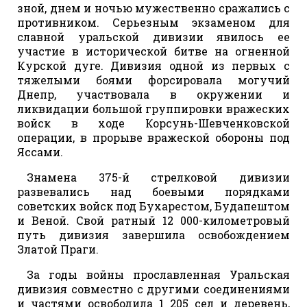
зной, днем и ночью мужественно сражались с
противником. Серьезным экзаменом для
славной уральской дивизии явилось ее
участие в исторической битве на огненной
Курской дуге. Дивизия одной из первых с
тяжелыми боями форсировала могучий
Днепр, участвовала в окружении и
ликвидации большой группировки вражеских
войск в ходе Корсунь-Шевченковской
операции, в прорыве вражеской обороны под
Яссами.
Знамена 375-й стрелковой дивизии
развевались над боевыми порядками
советских войск под Бухарестом, Будапештом
и Веной. Свой ратный 12 000-километровый
путь дивизия завершила освобождением
Златой Праги.
За годы войны прославленная Уральская
дивизия совместно с другими соединениями
и частями освободила 1 205 сел и деревень,