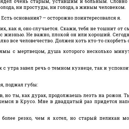
лядел очень старым, уставшим и больным. Словно
олода, ни простуды, ни голода, а живым человеком.
 Есть основания? — осторожно поинтересовался я.
х, как я, оно случается. Скажи, тебя не тошнит от с
 с жизнью. Не важно, плохой он или хороший. Сегод
лко все человечество. Должен хоть кто-то скорбеть 
ямы с мертвецом, душа которого несколько мину
к с утра завел речь о темном кузнеце, так и успокои
я, поджал губы:
, но ты, как дурак, продолжаешь лезть на рожон. Т
шемся в Крусо. Мне в двадцатый раз придется на
 более резко, чем я хотел, но старый пеликан м