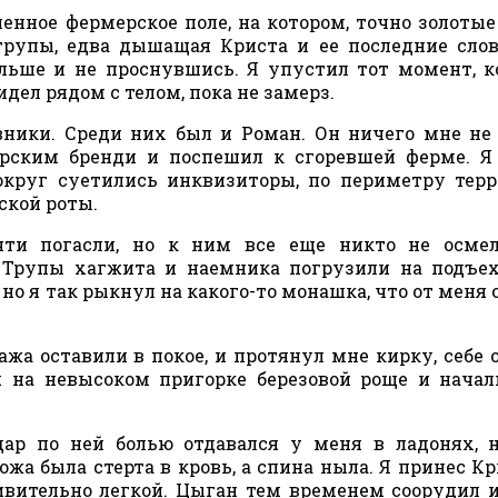
шенное фермерское поле, на котором, точно золотые
рупы, едва дышащая Криста и ее последние сло
ольше и не проснувшись. Я упустил тот момент, к
дел рядом с телом, пока не замерз.
ники. Среди них был и Роман. Он ничего мне не 
рским бренди и поспешил к сгоревшей ферме. Я
округ суетились инквизиторы, по периметру тер
ской роты.
ти погасли, но к ним все еще никто не осмел
. Трупы хагжита и наемника погрузили на подъ
 но я так рыкнул на какого-то монашка, что от меня 
ажа оставили в покое, и протянул мне кирку, себе 
 на невысоком пригорке березовой роще и нача
ар по ней болью отдавался у меня в ладонях, 
кожа была стерта в кровь, а спина ныла. Я принес К
дивительно легкой. Цыган тем временем соорудил 