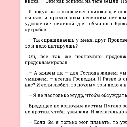
виска. — Они как оспины на теле земли.
Я подул на клинок моего кинжала, и в
сырым и промозглым весенним ветром. 
удивление сильной для обычного брод
сугробов.
— Ты спрашиваешь у меня, друг Проповед
то и дело цитируешь?
Он, все так же неотрывно продолж
продекламировал:
— А живем ли — для Господа живем; ум
умираем, — всегда Господни.
[1]
Разве в с
нас? И если любит, то почему то и дело я
— Я не настолько мудр, чтобы обсуждат
Бродящее по колючим кустам Пугало ос
не против, чтобы умирали. И желательно 
— Если бы я только мог плакать, то у