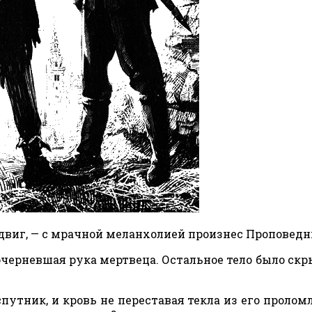
виг, — с мрачной меланхолией произнес Проповедн
очерневшая рука мертвеца. Остальное тело было скр
утник, и кровь не переставая текла из его пролом