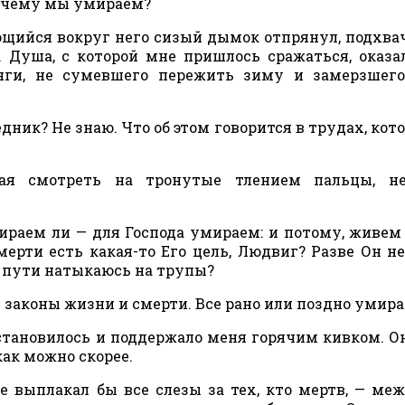
 Почему мы умираем?
ьющийся вокруг него сизый дымок отпрянул, подхв
Душа, с которой мне пришлось сражаться, оказа
яги, не сумевшего пережить зиму и замерзшего
ник? Не знаю. Что об этом говорится в трудах, кот
ая смотреть на тронутые тлением пальцы, не
ираем ли — для Господа умираем: и потому, живем
мерти есть какая-то Его цель, Людвиг? Разве Он н
 в пути натыкаюсь на трупы?
ь законы жизни и смерти. Все рано или поздно умира
тановилось и поддержало меня горячим кивком. О
как можно скорее.
же выплакал бы все слезы за тех, кто мертв, — ме