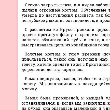
Стоило закрыть глаза, и я видел забро
пылали огромные костры. Обугленные т
умерла до наступления рассвета, так б
неглубокое дыхание остановилось, и проси
С рассветом из Крусо приехали церков
просто протянул флягу с крепким нара
напиток, обжигающий губы и язык, а в
выстраивалась цепь из копейщиков город
Золотые костры к тому времени поч
приблизиться, такой они источали жар
телегу, хотели сделать то же с Кристиной,
до решения легата кардинала.
Роман вернулся, сказал, чтобы тело стр
лопату. Мы направились к находящейся
могилу.
Земля была промерзлой, и каждый уд
останавливался, и, когда мы закончили, 
на руках, она оказалась маленькой и у