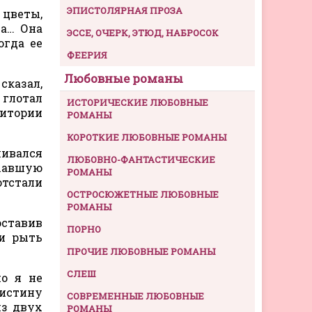
ЭПИСТОЛЯРНАЯ ПРОЗА
 цветы,
ва… Она
ЭССЕ, ОЧЕРК, ЭТЮД, НАБРОСОК
огда ее
ФЕЕРИЯ
Любовные романы
сказал,
 глотал
ИСТОРИЧЕСКИЕ ЛЮБОВНЫЕ
ритории
РОМАНЫ
КОРОТКИЕ ЛЮБОВНЫЕ РОМАНЫ
ивался
ЛЮБОВНО-ФАНТАСТИЧЕСКИЕ
ехавшую
РОМАНЫ
отстали
ОСТРОСЮЖЕТНЫЕ ЛЮБОВНЫЕ
РОМАНЫ
оставив
ПОРНО
ли рыть
ПРОЧИЕ ЛЮБОВНЫЕ РОМАНЫ
СЛЕШ
но я не
ристину
СОВРЕМЕННЫЕ ЛЮБОВНЫЕ
из двух
РОМАНЫ