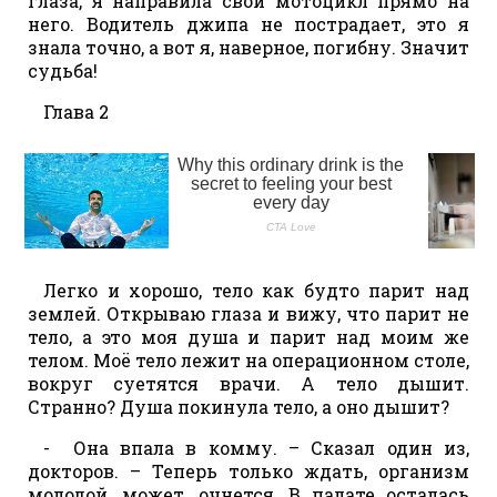
глаза, я направила свой мотоцикл прямо на
него. Водитель джипа не пострадает, это я
знала точно, а вот я, наверное, погибну. Значит
судьба!
Глава 2
Легко и хорошо, тело как будто парит над
землей. Открываю глаза и вижу, что парит не
тело, а это моя душа и парит над моим же
телом. Моё тело лежит на операционном столе,
вокруг суетятся врачи. А тело дышит.
Странно? Душа покинула тело, а оно дышит?
- Она впала в комму. – Сказал один из,
докторов. – Теперь только ждать, организм
молодой, может, очнется. В палате осталась