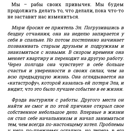
Мы – рабы своих привычек. Мы будем
продолжать делать то, что делали, пока что-то
не заставит нас измениться.
Мэри бросил ее приятель Эл. Погрузившись в
бездну отчаяния, она на неделю запирается у
себя в спальне. Но потом постепенно начинает
позванивать старым друзьям и подружкам и
знакомиться с новыми. В скором времени она
меняет квартиру и переходит на другую работу.
Через полгода она чувствует в себе больше
счастья и уверенности в своих силах, чем за
всю предыдущую жизнь. Она оглядывается на
«катастрофу», которой казалась ей потеря Эла, и
видит, что это было лучшее событие в ее жизни.
Фрэда вытурили с работы. Другого места он
найти не смог и по этой причине открыл свое
собственное небольшое дело. Впервые в жизни
он стал себе начальником и начал заниматься
тем, чем всегда по-настоящему хотел. Проблемы
у него по-прежнему остались, но теперь в его