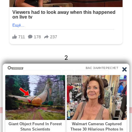
2
Предыдущая
2/8
Следующая
Перейти на страницу:
© https://vse-knigi.org