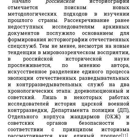
Начало
российской
историографии
отмечается поиском новых
методологических подходов в изучении
прошлого страны. Рассекречивание ранее
недоступных исследователям архивных
документов послужило основанием для
формирования историографии отечественных
спецслужб. Тем не менее, несмотря на новые
тенденции в мировоззренческом восприятии,
в российской исторической науке
прослеживается, по мнению автора,
искусственное разделение единого процесса
эволюции отечественных разведывательных
и контрразведывательных служб на два
хронологических этапа: дореволюционный и
советский. Лишь в некоторых работах
исследователей история царской военной
контрразведки, Департамента полиции (ДП),
Отдельного корпуса жандармов (ОКЖ) и
советских органов безопасности в
соответствии с принципом историзма
рассматривается как единый процесс
[11]
.