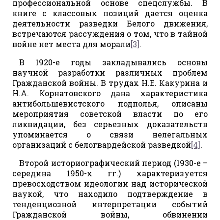
профессиональной основе спецслужбы. В
книге с классовых позиций дается оценка
деятельности разведки Белого движения,
встречаются рассуждения о том, что в тайной
войне нет места для морали
[3]
.
В 1920-е годы закладывались основы
научной разработки различных проблем
Гражданской войны. В трудах Н.Е. Какурина и
Н.А. Корнатовского дана характеристика
антибольшевистского подполья, описаны
мероприятия советской власти по его
ликвидации, без серьезных доказательств
упоминается о связи нелегальных
организаций с белогвардейской разведкой
[4]
.
Второй историографический период (1930-е –
середина 1950-х гг.) характеризуется
превосходством идеологии над исторической
наукой, что находило подтверждение в
тенденциозной интерпретации событий
Гражданской войны, обвинении