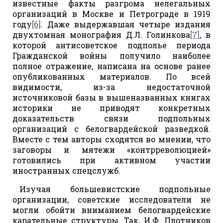
известные факты разгрома нелегальных
организаций в Москве и Петрограде в 1919
году
[6]
. Даже выдержавшая четыре издания
двухтомная монография Д.Л. Голинкова
[7]
, в
которой антисоветское подполье периода
Гражданской войны получило наиболее
полное отражение, написана на основе ранее
опубликованных материалов. По всей
видимости, из-за недостаточной
источниковой базы в вышеназванных книгах
историки не приводят конкретных
доказательств связи подпольных
организаций с белогвардейской разведкой.
Вместе с тем авторы сходятся во мнении, что
заговоры и мятежи «контрреволюцией»
готовились при активном участии
иностранных спецслужб.
Изучая большевистские подпольные
организации, советские исследователи не
могли обойти вниманием белогвардейские
карательные структуры. Так, И.Ф. Плотников