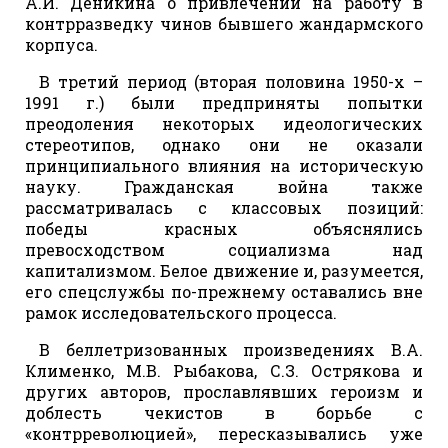
А.И. Деникина о привлечении на работу в
контрразведку чинов бывшего жандармского
корпуса.
В третий период (вторая половина 1950-х –
1991 г.) были предприняты попытки
преодоления некоторых идеологических
стереотипов, однако они не оказали
принципиального влияния на историческую
науку. Гражданская война также
рассматривалась с классовых позиций:
победы красных объяснялись
превосходством социализма над
капитализмом. Белое движение и, разумеется,
его спецслужбы по-прежнему оставались вне
рамок исследовательского процесса.
В беллетризованных произведениях В.А.
Клименко, М.В. Рыбакова, С.З. Острякова и
других авторов, прославлявших героизм и
доблесть чекистов в борьбе с
«контрреволюцией», пересказывались уже