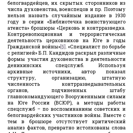
белогвардейцев, их скрытых сторонников из
числа духовенства, военспецов и пр. Поэтому
нельзя назвать случайным издание в 1930
году в серии «Библиотечка воинствующего
атеиста» брошюры «Церковь и контрразведка.
Контрреволюционная и террористическая
деятельность церковников на Юге в годы
Гражданской войны»
[5]
. «Специалист по борьбе
с религией» Б.П. Кандидов раскрыл различные
формы участия духовенства в деятельности
деникинских спецслужб. Используя
архивные источники, автор показал
структуру, организацию, штатную
численность контрразведывательных
органов, подчиненных штабу
главнокомандующего Вооруженными силами
на Юге России (ВСЮР), а методы работы
спецслужб – по воспоминаниям советских и
белогвардейских участников войны. Вместе с
тем в брошюре отсутствует критический
анализ фактов, превратно истолкованы слова