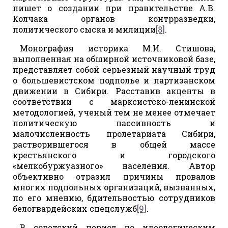
пишет о создании при правительстве А.В.
Колчака органов контрразведки,
политического сыска и милиции
[8]
.
Монография историка М.И. Стишова,
выполненная на обширной источниковой базе,
представляет собой серьезный научный труд
о большевистском подполье и партизанском
движении в Сибири. Расставив акценты в
соответствии с марксистско-ленинской
методологией, ученый тем не менее отмечает
политическую пассивность и
малочисленность пролетариата Сибири,
растворившегося в общей массе
крестьянского и городского
«мелкобуржуазного» населения. Автор
объективно отразил причины провалов
многих подпольных организаций, вызванных,
по его мнению, бдительностью сотрудников
белогвардейских спецслужб
[9]
.
В советский период по идеологическим