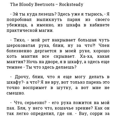
The Bloody Beetroots – Rocksteady
- Эй ты куда лезешь? Здесь уже я тырюсь, - Я
попробовал выпихнуть парня из своего
убежища, а именно, из шкафа в кабинете
практической магии.
- Тихо, - мой рот накрывает большая чуть
шероховатая рука, блин, ну за что?! Член
болезненно дергается в моей руке, хорошо
хоть мантия все скрывает. Ха-ха, какая
мантия? Ночь на дворе, я в шкафу, а здесь еще
темнее - Ты что здесь делаешь?
- Дрочу, блин, что я еще могу делать в
шкафу?- а что? Я не вру, вот только парень это
точно воспримет в шутку, а вот мне не
смешно.
- Что, серьезно? - его рука ложится на мой
пах. Бля, у него что, кошачье зрение? Как он
так легко определил, где он. - Вау, сорри за