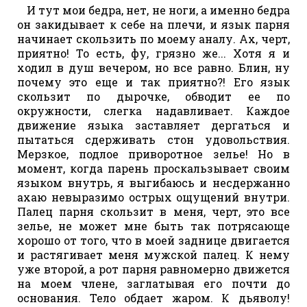
И тут мои бедра, нет, не ноги, а именно бедра
он закидывает к себе на плечи, и язык парня
начинает скользить по моему аналу. Ах, черт,
приятно! То есть, фу, грязно же... Хотя я и
ходил в душ вечером, но все равно. Блин, ну
почему это еще и так приятно?! Его язык
скользит по дырочке, обводит ее по
окружности, слегка надавливает. Каждое
движение языка заставляет дергаться и
пытаться сдерживать стон удовольствия.
Мерзкое, подлое приворотное зелье! Но в
момент, когда парень проскальзывает своим
языком внутрь, я выгибаюсь и несдержанно
ахаю невыразимо острых ощущений внутри.
Палец парня скользит в меня, черт, это все
зелье, не может мне быть так потрясающе
хорошо от того, что в моей заднице двигается
и растягивает меня мужской палец. К нему
уже второй, а рот парня равномерно движется
на моем члене, заглатывая его почти до
основания. Тело обдает жаром. К дьяволу!