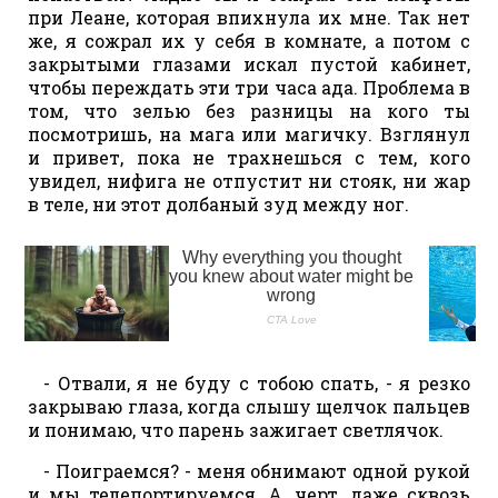
при Леане, которая впихнула их мне. Так нет
же, я сожрал их у себя в комнате, а потом с
закрытыми глазами искал пустой кабинет,
чтобы переждать эти три часа ада. Проблема в
том, что зелью без разницы на кого ты
посмотришь, на мага или магичку. Взглянул
и привет, пока не трахнешься с тем, кого
увидел, нифига не отпустит ни стояк, ни жар
в теле, ни этот долбаный зуд между ног.
- Отвали, я не буду с тобою спать, - я резко
закрываю глаза, когда слышу щелчок пальцев
и понимаю, что парень зажигает светлячок.
- Поиграемся? - меня обнимают одной рукой
и мы телепортируемся. А, черт, даже сквозь