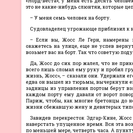
«Норд-веста», у меня есть десять челове
это не какие-нибудь слюнтяи, которые це
– У меня семь человек на борту.
Судовладелец угрожающе приблизил к н
– Если вы, Жосс Ле Герн, намерены 
окажетесь на улице, еще не успев вернут
возьмет вас на борт. Так что советую под
Да, Жосс до сих пор жалел, что не при
всего лишь сломал ему руку и пробил гру
жизнь, Жосс», – сказали они. Удержали е
едва он вышел из тюрьмы, вычеркнули его
задницы из управления портом берут вз
каждом порту ему давали от ворот повор
Париж, чтобы, как многие бретонцы до н
жизни сбежавшую жену и девятерых типо
Завидев перекресток Эдгар-Кине, Жос
наверстать упущенное время. Вся эта воз
по меньшей мере, четверть часа. А пункту