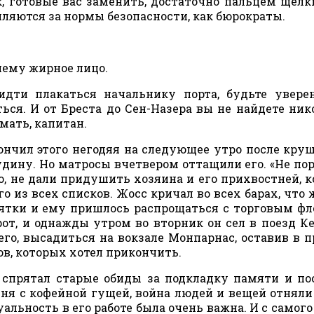
к, готовые вас заменить, достаточно пальцем щелк
пляются за нормы безопасности, как бюрократы.
ему жирное лицо.
идти плакаться начальнику порта, будьте увере
ься. И от Бреста до Сен-Назера вы не найдете нико
умать, капитан.
кончил этого негодяя на следующее утро после круш
дину. Но матросы вчетвером оттащили его. «Не пор
го, не дали придушить хозяина и его прихвостней, к
 из всех списков. Жосс кричал во всех барах, что
ятки и ему пришлось распрощаться с торговым фл
от, и однажды утром во вторник он сел в поезд К
его, высадиться на вокзале Монпарнас, оставив в 
в, которых хотел прикончить.
с спрятал старые обиды за подкладку памяти и п
ня с кофейной гущей, война людей и вещей отняли 
альность в его работе была очень важна. И с самого