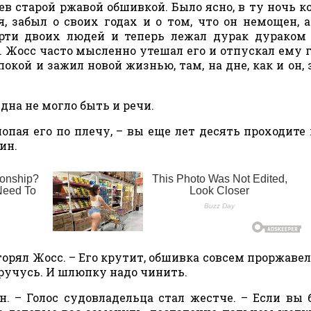
ев старой ржавой обшивкой. Было ясно, в ту ночь к
, забыл о своих годах и о том, что он немощен, 
мерти двоих людей и теперь лежал дурак дураком
 Жосс часто мысленно утешал его и отпускал ему г
окой и зажил новой жизнью, там, на дне, как и он, з
дна не могло быть и речи.
хлопая его по плечу, – вы еще лет десять проходите 
ин.
вторял Жосс. – Его крутит, обшивка совсем проржавел
оручусь. И шлюпку надо чинить.
н. – Голос судовладельца стал жестче. – Если вы 