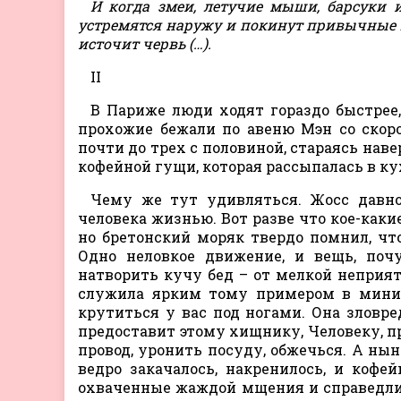
И когда змеи, летучие мыши, барсуки 
устремятся наружу и покинут привычные ж
источит червь (…).
II
В Париже люди ходят гораздо быстрее,
прохожие бежали по авеню Мэн со скоро
почти до трех с половиной, стараясь наве
кофейной гущи, которая рассыпалась в ку
Чему же тут удивляться. Жосс давно
человека жизнью. Вот разве что кое-каки
но бретонский моряк твердо помнил, чт
Одно неловкое движение, и вещь, почу
натворить кучу бед – от мелкой неприят
служила ярким тому примером в миниа
крутиться у вас под ногами. Она зловре
предоставит этому хищнику, Человеку, п
провод, уронить посуду, обжечься. А ны
ведро закачалось, накренилось, и кофе
охваченные жаждой мщения и справедлив