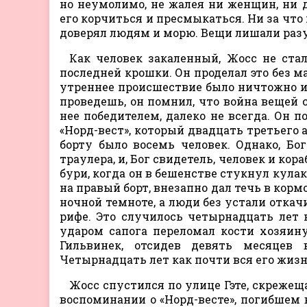
но неумолимо, не жалея ни женщин, ни д
его корчиться и пресмыкаться. Ни за что 
доверял людям и морю. Вещи лишали разу
Как человек закаленный, Жосс не стал
последней крошки. Он проделал это без м
утреннее происшествие было ничтожно и
проведешь, он помнил, что война вещей 
нее победителем, далеко не всегда. Он 
«Норд-вест», который двадцать третьего а
борту было восемь человек. Однако, Бо
траулера, и, Бог свидетель, человек и ко
бури, когда он в бешенстве стукнул кула
на правый борт, внезапно дал течь в корм
ночной темноте, а люди без устали откачи
рифе. Это случилось четырнадцать лет 
ударом сапога переломал кости хозяину
Гильвинек, отсидев девять месяцев
Четырнадцать лет как почти вся его жизн
Жосс спустился по улице Гэте, скрежеща
воспоминании о «Норд-весте», погибшем в