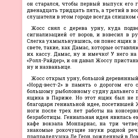
он старался, чтобы первый выпуск его 
двенадцать тридцать пять, а третий в во
слушатели в этом городе всегда слишком 
Жосс снял с дерева урну, куда подв
сигнализацией от воров, и взвесил в ру
Слегка ухмыльнувшись, он понес ящик в п
свете, такие, как Дамас, которые оставля
их кассу. Дамас, ну и имечко! У него 
«Ролл-Райдер», и он давал Жоссу пристан
ну и названьице.
Жосс открыл урну, большой деревянный
«Норд-вест-2» в память о дорогом его
большому рыболовному судну дальнего п
ящика в Париже. Но этот ящик был не 
благодаря гениальной идее, посетившей 
ноги после трех лет работы на консерв
безработицы. Гениальная идея явилась ем
кафе вокзала Монпарнас, на три четв
знакомые рокочущие звуки родной речи
прапрадедушка Ле Герн, рожденный в Лок