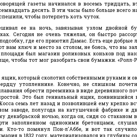
говорящей газеты начинался в восемь тридцать, в
семнадцать десять. В эти часы было больше всего на
спешили, чтобы потерпеть хоть чуток.
ешивал ее на ночь, завязывая узлом двойной б
ках. Сегодня не очень тяжелая, он быстро рассор
одсобку, где его приютил Дамас. Есть еще добрые 
ют вам ключ и место за столом, не боясь, что вы зал
на площади был магазин роликовых коньков под на
ище, чтобы тот мог разобрать свои бумажки. «Ролл-Р
 ящик, который сколотил собственными руками и о
 сердцу утопленнике. Конечно, не слишком почет
лавания обрести преемника в виде деревянного по
простой. Это был гениальный ящик, появившийся 
Жосса семь лет назад и позволившей ему крепко вс
ном заводе, полугода на катушечной фабрике и д
у декабрьской ночью, когда он, сидя со стаканом в
ерти заполненном одинокими бретонцами, слуша
. Кто-то помянул Пон-л'Аббе, и вот так случило
мария в 1832 году, материализовался из глубины с