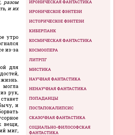
, разом
ИРОНИЧЕСКАЯ ФАНТАСТИКА
ь, и их
ИРОНИЧЕСКОЕ ФЭНТЕЗИ
ИСТОРИЧЕСКОЕ ФЭНТЕЗИ
КИБЕРПАНК
ое утро
КОСМИЧЕСКАЯ ФАНТАСТИКА
огнался
е из-за
КОСМООПЕРА
ЛИТРПГ
ной для
МИСТИКА
достей,
НАУЧНАЯ ФАНТАСТИКА
 жизнь.
, могла
НЕНАУЧНАЯ ФАНТАСТИКА
из рук,
 станет
ПОПАДАНЦЫ
бычу, и
ПОСТАПОКАЛИПСИС
борвать
усорное
СКАЗОЧНАЯ ФАНТАСТИКА
к вещи,
СОЦИАЛЬНО-ФИЛОСОФСКАЯ
ий миг,
ФАНТАСТИКА