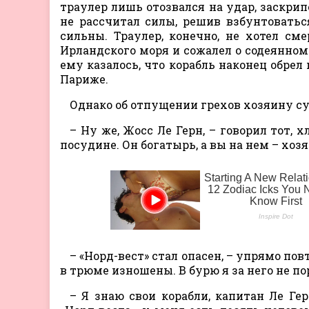
траулер лишь отозвался на удар, заскрип
не рассчитал силы, решив взбунтоваться
сильны. Траулер, конечно, не хотел с
Ирландского моря и сожалел о содеянном.
ему казалось, что корабль наконец обрел п
Париже.
Однако об отпущении грехов хозяину су
– Ну же, Жосс Ле Герн, – говорил тот, 
посудине. Он богатырь, а вы на нем – хозя
– «Норд-вест» стал опасен, – упрямо по
в трюме изношены. В бурю я за него не п
– Я знаю свои корабли, капитан Ле Гер