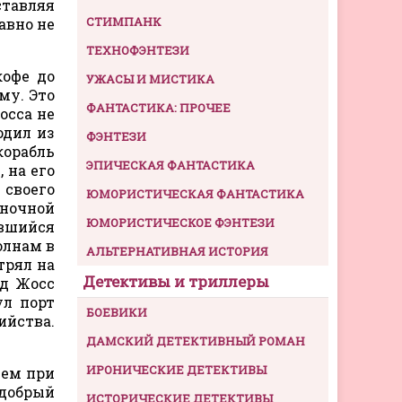
ставляя
СТИМПАНК
авно не
ТЕХНОФЭНТЕЗИ
кофе до
УЖАСЫ И МИСТИКА
му. Это
ФАНТАСТИКА: ПРОЧЕЕ
осса не
одил из
ФЭНТЕЗИ
корабль
ЭПИЧЕСКАЯ ФАНТАСТИКА
 на его
 своего
ЮМОРИСТИЧЕСКАЯ ФАНТАСТИКА
 ночной
ЮМОРИСТИЧЕСКОЕ ФЭНТЕЗИ
ившийся
олнам в
АЛЬТЕРНАТИВНАЯ ИСТОРИЯ
трял на
Детективы и триллеры
ад Жосс
ул порт
БОЕВИКИ
йства.
ДАМСКИЙ ДЕТЕКТИВНЫЙ РОМАН
ИРОНИЧЕСКИЕ ДЕТЕКТИВЫ
нем при
 добрый
ИСТОРИЧЕСКИЕ ДЕТЕКТИВЫ