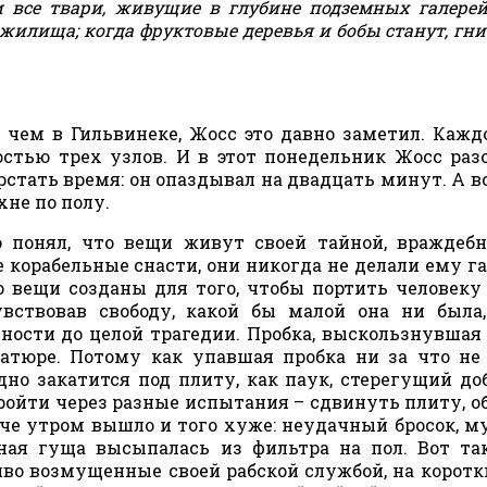
и все твари, живущие в глубине подземных галерей
илища; когда фруктовые деревья и бобы станут, гнит
 чем в Гильвинеке, Жосс это давно заметил. Кажд
стью трех узлов. И в этот понедельник Жосс раз
рстать время: он опаздывал на двадцать минут. А вс
хне по полу.
 понял, что вещи живут своей тайной, враждеб
е корабельные снасти, они никогда не делали ему га
о вещи созданы для того, чтобы портить человеку
вствовав свободу, какой бы малой она ни была
ности до целой трагедии. Пробка, выскользнувшая 
тюре. Потому как упавшая пробка ни за что не
дно закатится под плиту, как паук, стерегущий до
ройти через разные испытания – сдвинуть плиту, о
нче утром вышло и того хуже: неудачный бросок, м
йная гуща высыпалась из фильтра на пол. Вот та
о возмущенные своей рабской службой, на коротк