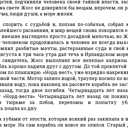
етей, подчиняли человека своей тайной власти, за
на свете Жосс не доверился бы вещам, впрочем, он р
ма, люди души, а море жизни.
 спорить с судьбой и, ползая по-собачьи, собрал 
алейшего раскаяния, и мир вещей снова покорился е
 внешне выглядело просто досадной мелочью, но Ж
с человеком продолжалась и человек не всегда вых
помнил разбитые мачты, растерзанные суда и свой 
вгуста в три часа утра дал течь в Ирландском море,
г свидетель, Жосс выполнял все нелепые капризы
рабль хорошо ладили друг с другом. До той проклятой
ком по планширю. «Норд-вест», уже изрядно накрен
овой части. Мотор залило водой, траулер носило по в
вали воду, пока наконец на рассвете корабль не зас
назад, тогда двое погибли. Четырнадцать лет наз
 «Норд-веста». Четырнадцать лет назад он покин
 в тюрьме за побои, переломы и попытку уби
ь пошла ко дну.
 зубами от злости, которая всякий раз закипала в 
 море. На сам корабль он вовсе не злился. Старый