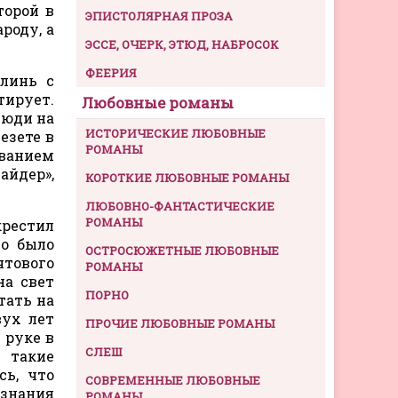
торой в
ЭПИСТОЛЯРНАЯ ПРОЗА
роду, а
ЭССЕ, ОЧЕРК, ЭТЮД, НАБРОСОК
ФЕЕРИЯ
улинь с
тирует.
Любовные романы
люди на
ИСТОРИЧЕСКИЕ ЛЮБОВНЫЕ
езете в
РОМАНЫ
званием
айдер»,
КОРОТКИЕ ЛЮБОВНЫЕ РОМАНЫ
ЛЮБОВНО-ФАНТАСТИЧЕСКИЕ
РОМАНЫ
крестил
но было
ОСТРОСЮЖЕТНЫЕ ЛЮБОВНЫЕ
чтового
РОМАНЫ
на свет
ПОРНО
тать на
вух лет
ПРОЧИЕ ЛЮБОВНЫЕ РОМАНЫ
 руке в
СЛЕШ
л такие
сь, что
СОВРЕМЕННЫЕ ЛЮБОВНЫЕ
ознания
РОМАНЫ