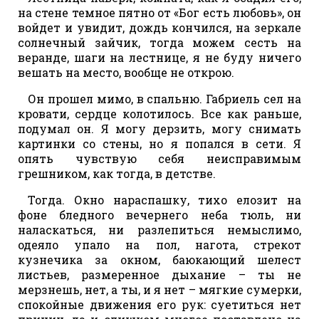
на стене темное пятно от «Бог есть любовь», он
войдет и увидит, дождь кончился, на зеркале
солнечный зайчик, тогда можем сесть на
веранде, шаги на лестнице, я не буду ничего
вешать на место, вообще не открою.
Он прошел мимо, в спальню. Габриель сел на
кровати, сердце колотилось. Все как раньше,
подумал он. Я могу дерзить, могу снимать
картинки со стены, но я попался в сети. Я
опять чувствую себя неисправимым
грешником, как тогда, в детстве.
Тогда. Окно нараспашку, тихо елозит на
фоне бледного вечернего неба тюль, ни
наласкаться, ни разлепиться немыслимо,
одеяло упало на пол, нагота, стрекот
кузнечика за окном, баюкающий шелест
листьев, размеренное дыхание – ты не
мерзнешь, нет, а ты, и я нет – мягкие сумерки,
спокойные движения его рук: суетиться нет