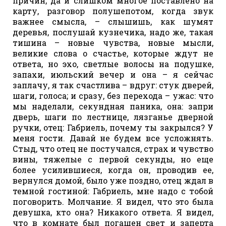
причин, да и слишком многое поставлено на
карту, разговор полушепотом, когда звук
важнее смысла, – слышишь, как шумят
деревья, послушай кузнечика, надо же, такая
тишина – новые чувства, новые мысли,
великие слова о счастье, которые ждут не
ответа, но эхо, светлые волосы на подушке,
запахи, июльский вечер и она – я сейчас
заплачу, я так счастлива – вдруг: стук дверей,
шаги, голоса; и сразу, без перехода – ужас: что
мы наделали, секундная паника, она: запри
дверь, шаги по лестнице, лязганье дверной
ручки, отец: Габриель, почему ты закрылся? У
меня гости. Давай не будем все усложнять.
Стыд, что отец не постучался, страх и чувство
вины, тяжелые с первой секунды, но еще
более усилившиеся, когда он, проводив ее,
вернулся домой, было уже поздно, отец ждал в
темной гостиной: Габриель, мне надо с тобой
поговорить. Молчание. Я видел, что это была
девушка, кто она? Никакого ответа. Я видел,
что в комнате был погашен свет и заперта