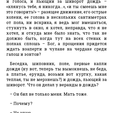
и голоса, и льющий за шиворот дождь –
«клянусь тебе, я никогда...», «и ты смеешь мне
это говорить!» – разящее движение, его острые
колени, ее голова в нескольких сантиметрах
от пола, ни вскрика, я ведь мог вмешаться,
стукнуть в окно, я хотел, неправда, что я не
хотел, и откуда мне было знать, что так не
должно быть, когда тут на всех стенах и
полках сплошь – Бог, а прощения придется
ждать взаперти в чулане на чердаке среди
галош и зонтов?
Беседка, шиповник, поле, первые капли
дождя (ну вот, теперь ты вымокнешь, не беда,
а платье, ерунда, возьми вот куртку, какая
теплая, ты не мерзнешь?) и дождь, льющий за
шиворот. Что он делал у веранды в дождь?
– Он бил не только меня. Мать тоже.
– Почему?
– Не знаю.