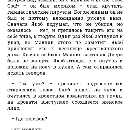
God!» – он был моряком – стал крутить
гимнастические пируэты. Богом живым он не
был и поэтому неожиданно рухнул вниз.
Сначала Якоб подумал, что он убился, но
оказалось – нет, и пришлось тащить его на
себе вниз, к людям. Один раз Якоб запнулся и
упал, но Малвин этого не заметил. Якоб
прислонил его к лестнице крестьянского
дома. Хозяев не было. Малвин застонал. Дверь
была не заперта. Якоб втащил его внутрь и
положил на полу в кухне. А сам отправился
искать телефон.
– Ты уже? – просипел надтреснутый
старческий голос. Якоб пошел на звук и
очутился в крохотной комнатенке, из груды
на кровати выступало ссохшееся женское
лицо.
– Где телефон?
Она молчала.