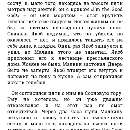
сосну, и, мало того, находясь на высоте пяти
метров над землей, он с криком «I’m the Good
God!» – он был моряком – стал крутить
гимнастические пируэты. Богом живым он не
был и поэтому неожиданно рухнул вниз.
Сначала Якоб подумал, что он убился, но
оказалось – нет, и пришлось тащить его на
себе вниз, к людям. Один раз Якоб запнулся и
упал, но Малвин этого не заметил. Якоб
прислонил его к лестнице крестьянского
дома. Хозяев не было. Малвин застонал. Дверь
была не заперта. Якоб втащил его внутрь и
положил на полу в кухне. А сам отправился
искать телефон.
Он согласился идти с ним на Сосновую гору.
Ему не хотелось, но он уже дважды
отказывался и на этот раз не смог
отвертеться. Через два часа пути Малвину
вступило в голову залезть на высоченную
сосну, и, мало того, находясь на высоте пяти
метров над землей, он с криком «I’m the Good