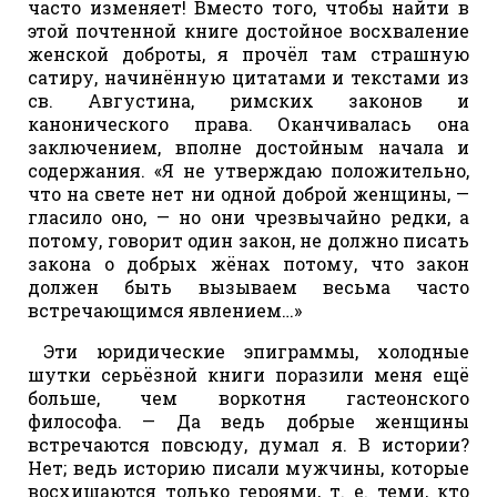
часто изменяет! Вместо того, чтобы найти в
этой почтенной книге достойное восхваление
женской доброты, я прочёл там страшную
сатиру, начинённую цитатами и текстами из
св. Августина, римских законов и
канонического права. Оканчивалась она
заключением, вполне достойным начала и
содержания. «Я не утверждаю положительно,
что на свете нет ни одной доброй женщины, —
гласило оно, — но они чрезвычайно редки, а
потому, говорит один закон, не должно писать
закона о добрых жёнах потому, что закон
должен быть вызываем весьма часто
встречающимся явлением…»
Эти юридические эпиграммы, холодные
шутки серьёзной книги поразили меня ещё
больше, чем воркотня гастеонского
философа. — Да ведь добрые женщины
встречаются повсюду, думал я. В истории?
Нет; ведь историю писали мужчины, которые
восхищаются только героями, т. е. теми, кто