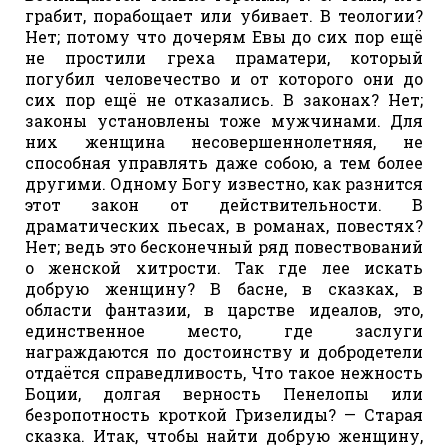
грабит, порабощает или убивает. В теологии?
Нет; потому что дочерям Евы до сих пор ещё
не простили греха праматери, который
погубил человечество и от которого они до
сих пор ещё не отказались. В законах? Нет;
законы установлены тоже мужчинами. Для
них женщина несовершеннолетняя, не
способная управлять даже собою, а тем более
другими. Одному Богу известно, как разнится
этот закон от действительности. В
драматических пьесах, в романах, повестях?
Нет; ведь это бесконечный ряд повествований
о женской хитрости. Так где лее искать
добрую женщину? В басне, в сказках, в
области фантазии, в царстве идеалов, это,
единственное место, где заслуги
награждаются по достоинству и добродетели
отдаётся справедливость, Что такое нежность
Боции, долгая верность Пенелопы или
безропотность кроткой Гризелиды? — Старая
сказка. Итак, чтобы найти добрую женщину,