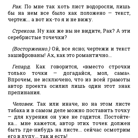
Рак.
По мне так хоть лист водоросли, лишь
бы на нем все было как положено — текст,
чертеж... а вот их-то я и не вижу.
Стрекоза.
Ну как же вы не видите, Рак? А эти
серебристые точечки?
(Восторженно.)
Ой, все ясно; чертежи и текст
зашифрованы! Ах, как это романтично...
Гепард.
Как говорится, «вместо строчки
только точки — догадайся, мол, сама».
Впрочем, не исключено, что из всей грамоты
автор проекта осилил лишь один этот знак
препинания.
Человек.
Так или иначе, но на этом листе
табака и в самом деле можно поставить точку
— для курения он уже не годится. Постойте-
ка... мне кажется, автор этих точек должен
быть где-нибудь на листе... сейчас осмотрим
его в лупу... так и есть!