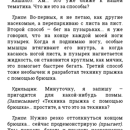
Кашалот.
Хм... это уже ближе к нашей
тематика. Что же это за способы?
Трипе
. Во-первых, я не летаю, как другие
насекомые, а перепархиваю с листа на лист.
Второй способ — бег на пузырьках... я уже
говорил, что на конце каждой моей ноги
пузырек. Когда я поднимаю ногу, особые
мышцы втягивают его внутрь, а когда
касаюсь ногой листа, в пузырек нагнетается
жидкость, он становится круглым, как мячик,
это помогает быстрее бегать. Третий способ
тоже необычен: я разработал технику прыжка
с помощью брюшка.
Удильщик.
Минуточку, я запишу —
пригодится для какой-нибудь поэмы.
(Записывает)
«Техника прыжка с помощью
брюшка»... простите, а что это за техника?
Трипе
. Нужно резко оттолкнуться концом
брюшка... сейчас продемонстрирую
(прыгает).
Увы, порхать, бегать и прыгать несравненно