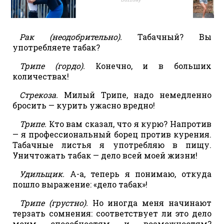
Рак (неодобрительно).
Табачный? Вы
употребляете табак?
Трипе (гордо).
Конечно, и в больших
количествах!
Стрекоза.
Милый Трипе, надо немедленно
бросить — курить ужасно вредно!
Трипе.
Кто вам сказал, что я курю? Напротив
— я профессиональный борец против курения.
Табачные листья я употребляю в пищу.
Уничтожать табак — дело всей моей жизни!
Удильщик.
А-а, теперь я понимаю, откуда
пошло выражение: «дело табак»!
Трипе (грустно).
Но иногда меня начинают
терзать сомнения: соответствует ли это дело
моим способностям и возможностям?