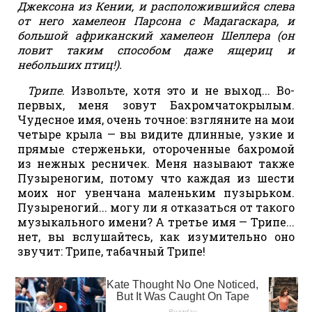
Джексона из Кении, и расположившийся слева
от него хамелеон Парсона с Мадагаскара, и
большой африканский хамелеон Шеллера (он
ловит таким способом даже ящериц и
небольших птиц!).
Трипе
. Извольте, хотя это и не выход... Во-
первых, меня зовут Бахромчатокрылым.
Чудесное имя, очень точное: взгляните на мои
четыре крыла — вы видите длинные, узкие и
прямые стерженьки, отороченные бахромой
из нежных ресничек. Меня называют также
Пузыреногим, потому что каждая из шести
моих ног увенчана маленьким пузырьком.
Пузыреногий... могу ли я отказаться от такого
музыкального имени? А третье имя — Трипе...
нет, вы вслушайтесь, как изумительно оно
звучит: Трипе, табачный Трипе!