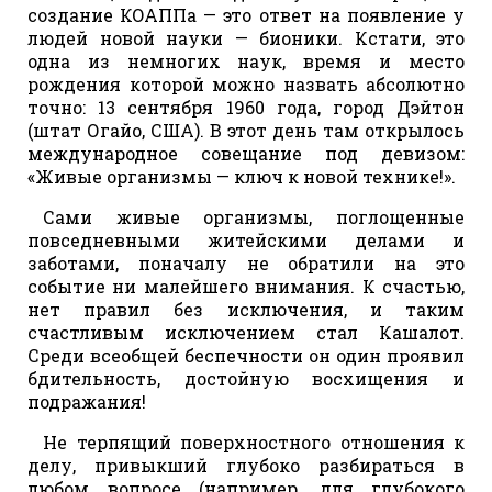
создание КОАППа — это ответ на появление у
людей новой науки — бионики. Кстати, это
одна из немногих наук, время и место
рождения которой можно назвать абсолютно
точно: 13 сентября 1960 года, город Дэйтон
(штат Огайо, США). В этот день там открылось
международное совещание под девизом:
«Живые организмы — ключ к новой технике!».
Сами живые организмы, поглощенные
повседневными житейскими делами и
заботами, поначалу не обратили на это
событие ни малейшего внимания. К счастью,
нет правил без исключения, и таким
счастливым исключением стал Кашалот.
Среди всеобщей беспечности он один проявил
бдительность, достойную восхищения и
подражания!
Не терпящий поверхностного отношения к
делу, привыкший глубоко разбираться в
любом вопросе (например, для глубокого