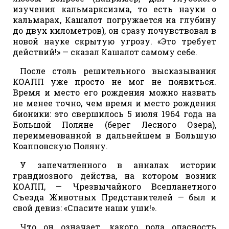
изучения кальмарксизма, то есть науки о
кальмарах, Кашалот погружается на глубину
до двух километров), он сразу почувствовал в
новой науке скрытую угрозу. «Это требует
действий!» — сказал Кашалот самому себе.
После столь решительного высказывания
КОАПП уже просто не мог не появиться.
Время и место его рождения можно назвать
не менее точно, чем время и место рождения
бионики: это свершилось 5 июля 1964 года на
Большой Поляне (берег Лесного Озера),
переименованной в дальнейшем в Большую
Коапповскую Поляну.
У запечатленного в анналах истории
грандиозного действа, на котором возник
КОАПП, — Чрезвычайного Всепланетного
Съезда Животных Представителей — был и
свой девиз: «Спасите наши уши!».
Что он означает, какого рода опасность