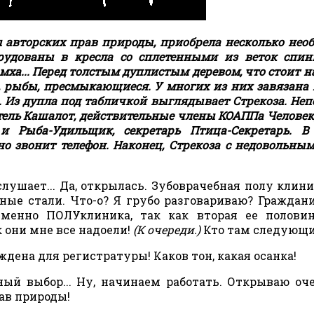
ы авторских прав природы, приобрела несколько не
орудованы в кресла со сплетенными из веток спи
ха... Перед толстым дуплистым деревом, что стоит н
и, рыбы, пресмыкающиеся. У многих из них завязана 
. Из дупла под табличкой выглядывает Стрекоза. Неп
тель Кашалот, действительные члены КОАППа Человек,
 Рыба-Удильщик, секретарь Птица-Секретарь. В
о звонит телефон. Наконец, Стрекоза с недовольны
ушает... Да, открылась. Зубоврачебная полу клини
ные стали. Что-о? Я грубо разговариваю? Граждани
менно ПОЛУклиника, так как вторая ее половин
к они мне все надоели!
(К очереди.)
Кто там следующ
ждена для регистратуры! Каков тон, какая осанка!
ый выбор... Ну, начинаем работать. Открываю оч
ав природы!