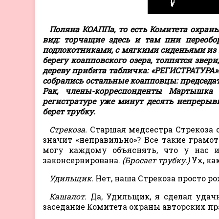
Поляна КОАППа, то есть Комитета охран
вид: торчащие здесь и там пни переоб
подлокотниками, с мягкими сиденьями из м
берегу коапповского озера, толпятся звер
дереву прибита табличка: «РЕГИСТРАТУРА»
собрались остальные коапповцы: председа
Рак, члены-корреспонденты Мартышка и
регистратуре уже минут десять непрерывн
берет трубку.
Стрекоза.
Старшая медсестра Стрекоза сл
значит «неправильно»? Все такие грамот
могу каждому объяснять, что у нас и
законсервирована.
(Бросает трубку.)
Ух, ка
Удильщик.
Нет, наша Стрекоза просто ро
Кашалот.
Да, Удильщик, я сделал удачн
заседание Комитета охраны авторских пр