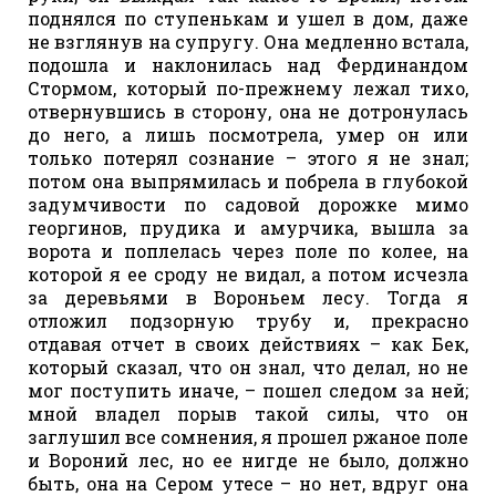
поднялся по ступенькам и ушел в дом, даже
не взглянув на супругу. Она медленно встала,
подошла и наклонилась над Фердинандом
Стормом, который по-прежнему лежал тихо,
отвернувшись в сторону, она не дотронулась
до него, а лишь посмотрела, умер он или
только потерял сознание – этого я не знал;
потом она выпрямилась и побрела в глубокой
задумчивости по садовой дорожке мимо
георгинов, прудика и амурчика, вышла за
ворота и поплелась через поле по колее, на
которой я ее сроду не видал, а потом исчезла
за деревьями в Вороньем лесу. Тогда я
отложил подзорную трубу и, прекрасно
отдавая отчет в своих действиях – как Бек,
который сказал, что он знал, что делал, но не
мог поступить иначе, – пошел следом за ней;
мной владел порыв такой силы, что он
заглушил все сомнения, я прошел ржаное поле
и Вороний лес, но ее нигде не было, должно
быть, она на Сером утесе – но нет, вдруг она