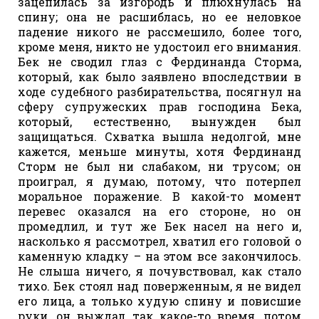
зацепилась за изгородь и плюхнулась на
спину; она не расшиблась, но ее неловкое
падение никого не рассмешило, более того,
кроме меня, никто не удостоил его внимания.
Бек не сводил глаз с Фердинанда Сторма,
который, как было заявлено впоследствии в
ходе судебного разбирательства, посягнул на
сферу супружеских прав господина Бека,
который, естественно, вынужден был
защищаться. Схватка вышла недолгой, мне
кажется, меньше минуты, хотя Фердинанд
Сторм не был ни слабаком, ни трусом; он
проиграл, я думаю, потому, что потерпел
моральное поражение. В какой-то момент
перевес оказался на его стороне, но он
промедлил, и тут же Бек насел на него и,
насколько я рассмотрел, хватил его головой о
каменную кладку – на этом все закончилось.
Не слыша ничего, я почувствовал, как стало
тихо. Бек стоял над поверженным, я не видел
его лица, а только худую спину и повисшие
руки, он выждал так какое-то время, потом