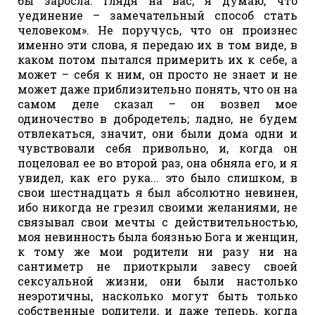
бы заросла. Глядя на вас, я думаю, что
уединение – замечательный способ стать
человеком». Не поручусь, что он произнес
именно эти слова, я передаю их в том виде, в
каком потом пытался примерить их к себе, а
может – себя к ним, он просто не знает и не
может даже приблизительно понять, что он на
самом деле сказал – он возвел мое
одиночество в добродетель; ладно, не будем
отвлекаться, значит, они были дома одни и
чувствовали себя привольно, и, когда он
поцеловал ее во второй раз, она обняла его, и я
увидел, как его рука... это было слишком, в
свои шестнадцать я был абсолютно невинен,
ибо никогда не грезил своими желаниями, не
связывал свои мечты с действительностью,
моя невинность была боязнью Бога и женщин,
к тому же мои родители ни разу ни на
сантиметр не приоткрыли завесу своей
сексуальной жизни, они были настолько
неэротичны, насколько могут быть только
собственные родители, и даже теперь, когда