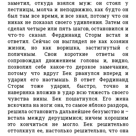
заметил, откуда взялся муж: он стоял у
лестницы, молча и неподвижно, как будто он
был там все время, и все знал, потому что он
никак не показал своего удивления. Затем он
сделал четыре или пять шагов, остановился и
что-то сказал. Фердинанд Сторм встал и
ответил. Сейчас он выглядел не как хозяин
жизни, но как воришка, застигнутый с
поличным. Свои короткие ответы он
сопровождал движением головы и, видно,
позволил себе какое-то дерзкое замечание,
потому что вдруг Бек рванулся вперед и
ударил его наотмашь. В ответ Фердинанд
Сторм тоже ударил, быстро, точно и
наверняка вложив в удар всю тяжесть своего
чувства вины. Бек пошатнулся. Его жена
вскочила на ноги: она, то самое яблоко раздора,
решила остановить дальнейшее безумство и –
встала между дерущимися; ничем хорошим
это кончиться не могло. Бек решительно
оттолкнул ее, настолько решительно, что она