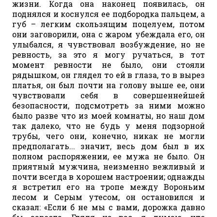
жизни. Когда она наконец появилась, он
поднялся и коснулся ее подбородка пальцем, а
губ – легким скользящим поцелуем, потом
они заговорили, она с жаром убеждала его, он
улыбался, я чувствовал возбуждение, но не
ревность, за это я могу ручаться, в тот
момент ревности не было, они стояли
рядышком, он глядел то ей в глаза, то в вырез
платья, он был почти на голову выше ее, они
чувствовали себя в совершеннейшей
безопасности, подсмотреть за ними можно
было разве что из моей комнаты, но наш дом
так далеко, что не будь у меня подзорной
трубы, чего они, конечно, никак не могли
предполагать... значит, весь дом был в их
полном распоряжении, ее мужа не было. Он
приятный мужчина, неизменно вежливый и
почти всегда в хорошем настроении; однажды
я встретил его на тропе между Вороньим
лесом и Серым утесом, он остановился и
сказал: «Если б не мы с вами, дорожка давно