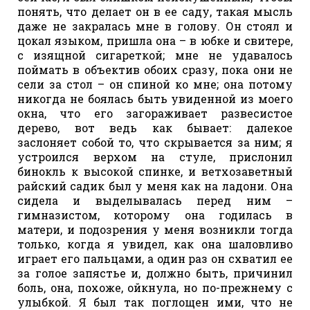
понять, что делает он в ее саду, такая мысль
даже не закралась мне в голову. Он стоял и
цокал языком, пришла она – в юбке и свитере,
с изящной сигареткой; мне не удавалось
поймать в объектив обоих сразу, пока они не
сели за стол – он спиной ко мне; она потому
никогда не боялась быть увиденной из моего
окна, что его загораживает развесистое
дерево, вот ведь как бывает: далекое
заслоняет собой то, что скрывается за ним; я
устроился верхом на стуле, прислонил
бинокль к высокой спинке, и ветхозаветный
райский садик был у меня как на ладони. Она
сидела и выделывалась перед ним –
гимназистом, которому она годилась в
матери, и подозрения у меня возникли тогда
только, когда я увидел, как она шаловливо
играет его пальцами, а один раз он схватил ее
за голое запястье и, должно быть, причинил
боль, она, похоже, ойкнула, но по-прежнему с
улыбкой. Я был так поглощен ими, что не