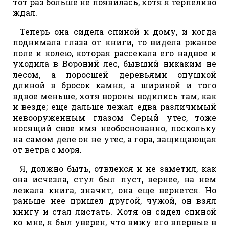
тот раз больше не появилась, хотя я терпеливо
ждал.
Теперь она сидела спиной к дому, и когда
поднимала глаза от книги, то видела ржаное
поле и колею, которая рассекала его надвое и
уходила в Вороний лес, бывший никаким не
лесом, а поросшей деревьями опушкой
длиной в бросок камня, а шириной и того
вдвое меньше, хотя вороны водились там, как
и везде; еще дальше лежал едва различимый
невооруженным глазом Серый утес, тоже
носящий свое имя необоснованно, поскольку
на самом деле он не утес, а гора, защищающая
от ветра с моря.
Я, должно быть, отвлекся и не заметил, как
она исчезла, стул был пуст, вернее, на нем
лежала книга, значит, она еще вернется. Но
раньше нее пришел другой, чужой, он взял
книгу и стал листать. Хотя он сидел спиной
ко мне, я был уверен, что вижу его впервые в