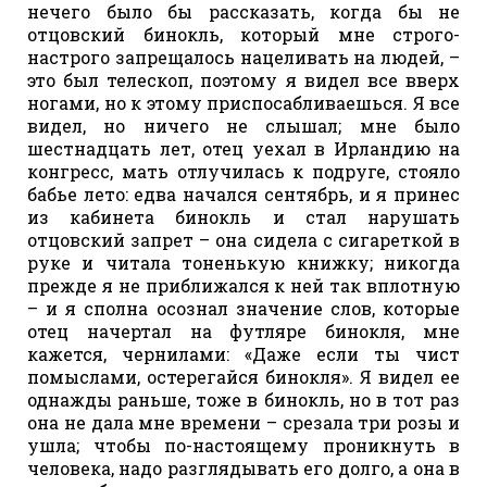
нечего было бы рассказать, когда бы не
отцовский бинокль, который мне строго-
настрого запрещалось нацеливать на людей, –
это был телескоп, поэтому я видел все вверх
ногами, но к этому приспосабливаешься. Я все
видел, но ничего не слышал; мне было
шестнадцать лет, отец уехал в Ирландию на
конгресс, мать отлучилась к подруге, стояло
бабье лето: едва начался сентябрь, и я принес
из кабинета бинокль и стал нарушать
отцовский запрет – она сидела с сигареткой в
руке и читала тоненькую книжку; никогда
прежде я не приближался к ней так вплотную
– и я сполна осознал значение слов, которые
отец начертал на футляре бинокля, мне
кажется, чернилами: «Даже если ты чист
помыслами, остерегайся бинокля». Я видел ее
однажды раньше, тоже в бинокль, но в тот раз
она не дала мне времени – срезала три розы и
ушла; чтобы по-настоящему проникнуть в
человека, надо разглядывать его долго, а она в