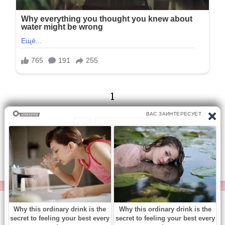
1
1/2
Следующая
Перейти на страницу:
© https://vse-knigi.org