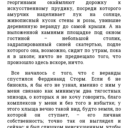
георгинами окаймляют дорожку к
искусственному прудику, посреди которого
амурчик нацеливает лук на солнце,
живописный кусок стены и розы, увившие
деревянную веранду до самой крыши. А на
выложенной камнями площадке под окном
гостиной – небольшой столик,
задрапированный синей скатертью, подле
которого она, возможно, сидит по утрам, пока
я в школе; ничто не предвещало того, что
произошло здесь вскоре, ничто.
Все началось с того, что с веранды
спустился Фердинанд Сторм. Если б не
бинокль, я бы его не узнал, именно с ним у
меня связано как минимум два тягостных
эпизода, о которых я не хочу говорить, благо
комплексов у меня и без того в избытке; у
этого хлыща вечно такой вид, будто земля, по
которой он ступает, – его личная
собственность; точно так он выглядел и
сейчас; я был слишком неискушенным, чтобы