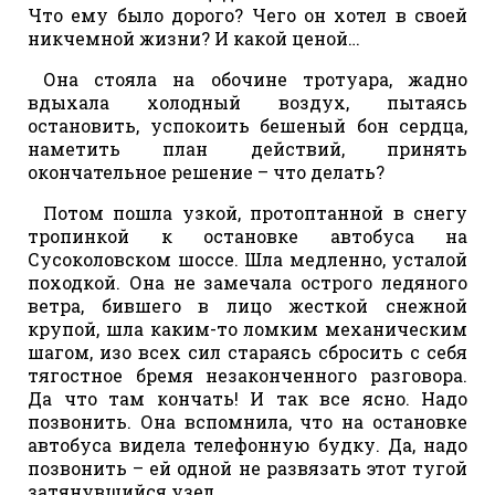
Что ему было дорого? Чего он хотел в своей
никчемной жизни? И какой ценой…
Она стояла на обочине тротуара, жадно
вдыхала холодный воздух, пытаясь
остановить, успокоить бешеный бон сердца,
наметить план действий, принять
окончательное решение – что делать?
Потом пошла узкой, протоптанной в снегу
тропинкой к остановке автобуса на
Сусоколовском шоссе. Шла медленно, усталой
походкой. Она не замечала острого ледяного
ветра, бившего в лицо жесткой снежной
крупой, шла каким-то ломким механическим
шагом, изо всех сил стараясь сбросить с себя
тягостное бремя незаконченного разговора.
Да что там кончать! И так все ясно. Надо
позвонить. Она вспомнила, что на остановке
автобуса видела телефонную будку. Да, надо
позвонить – ей одной не развязать этот тугой
затянувшийся узел.