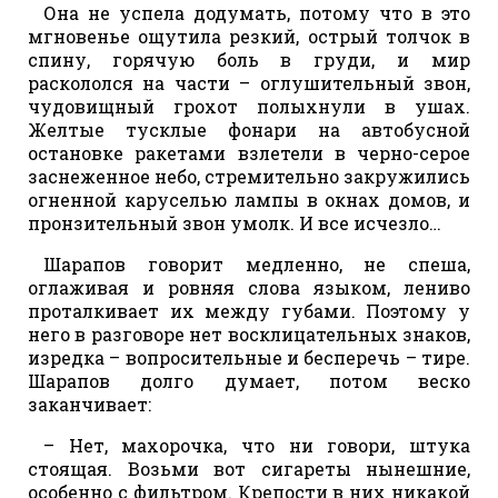
Она не успела додумать, потому что в это
мгновенье ощутила резкий, острый толчок в
спину, горячую боль в груди, и мир
раскололся на части – оглушительный звон,
чудовищный грохот полыхнули в ушах.
Желтые тусклые фонари на автобусной
остановке ракетами взлетели в черно-серое
заснеженное небо, стремительно закружились
огненной каруселью лампы в окнах домов, и
пронзительный звон умолк. И все исчезло…
Шарапов говорит медленно, не спеша,
оглаживая и ровняя слова языком, лениво
проталкивает их между губами. Поэтому у
него в разговоре нет восклицательных знаков,
изредка – вопросительные и бесперечь – тире.
Шарапов долго думает, потом веско
заканчивает:
– Нет, махорочка, что ни говори, штука
стоящая. Возьми вот сигареты нынешние,
особенно с фильтром. Крепости в них никакой