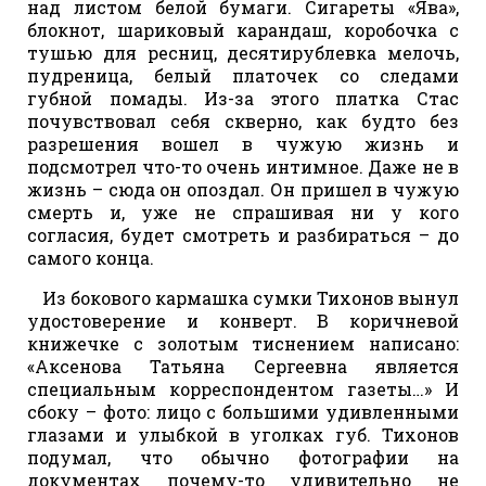
над листом белой бумаги. Сигареты «Ява»,
блокнот, шариковый карандаш, коробочка с
тушью для ресниц, десятирублевка мелочь,
пудреница, белый платочек со следами
губной помады. Из-за этого платка Стас
почувствовал себя скверно, как будто без
разрешения вошел в чужую жизнь и
подсмотрел что-то очень интимное. Даже не в
жизнь – сюда он опоздал. Он пришел в чужую
смерть и, уже не спрашивая ни у кого
согласия, будет смотреть и разбираться – до
самого конца.
Из бокового кармашка сумки Тихонов вынул
удостоверение и конверт. В коричневой
книжечке с золотым тиснением написано:
«Аксенова Татьяна Сергеевна является
специальным корреспондентом газеты…» И
сбоку – фото: лицо с большими удивленными
глазами и улыбкой в уголках губ. Тихонов
подумал, что обычно фотографии на
документах почему-то удивительно не