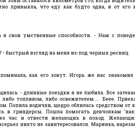
ой зоны оставалось километров сто, когда водител
тно привыкла, что еду как будто одна, и от его 
 я свои умственные способности. - Нам с понед
? - быстрый взгляд на меня из-под черных ресниц.
оминала, как его зовут. Игорь же нас знакомил вс
лась - длинные поездки я не любила. Все затека
ибо топливом, либо освежителем..... Беее. Приех
ом. Попила водички, щедро облилась средством от 
сь в гриндерсы. Пошла помогать девчонкам 'на
ерез час и отвести желающих в поход. Желающи
ерьез никто не заинтересовался. Маринка, нарезая