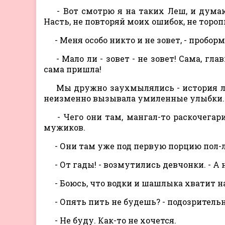
- Вот смотрю я на таких Леш, и думаю 
Насть, не повторяй моих ошибок, не тороп
- Меня особо никто и не зовет, - пробор
- Мало ли - зовет - не зовет! Сама, гла
сама пришла!
Мы дружно заухмылялись - история лю
неизменно вызывала умиленные улыбки.
- Чего они там, мангал-то раскочегар
мужиков.
- Они там уже под первую порцию пол-л
- От гады! - возмутились девчонки. - А 
- Боюсь, что водки и шашлыка хватит на 
- Опять пить не будешь? - подозритель
- Не буду. Как-то не хочется.