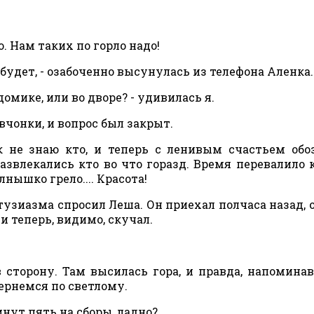
о. Нам таких по горло надо!
будет, - озабоченно высунулась из телефона Аленка.
домике, или во дворе? - удивилась я.
вчонки, и вопрос был закрыт.
 не знаю кто, и теперь с ленивым счастьем обо
влекались кто во что горазд. Время перевалило к
нышко грело.... Красота!
энтузиазма спросил Леша. Он приехал полчаса назад, 
и теперь, видимо, скучал.
сторону. Там высилась гора, и правда, напомина
вернемся по светлому.
инут пять на сборы, ладно?