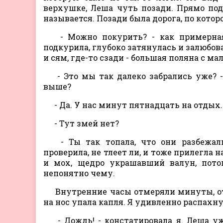
верхушке, Леша чуть позади. Прямо под
называется. Позади была дорога, по котор
- Можно покурить? - как примерная 
подкурила, глубоко затянулась и залюбов
и сям, где-то сзади - большая поляна с 
- Это мы так далеко забрались уже? 
выше?
- Да. У нас минут пятнадцать на отдых.
- Тут змей нет?
- Ты так топала, что они разбежали
проверила, не тлеет ли, и тоже прилегла
и мох, щедро украшавший валун, пото
непонятно чему.
Внутренние часы отмеряли минуты, от
на нос упала капля. Я удивленно распахну
- Дождь! - констатировала я. Леша уж