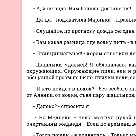
- А, и не надо. Нам больше достанется!
- Да-да, - подхватила Маринка. - Пральн
- Слушайте, по прогнозу дождь сегодня 
- Вам какая разница, где водку пить - в 
- Принципиальная! - хором ответили де
Шашлыки удались! Я облопалась, как
окружающих. Окружающие пили, ели и раз
обещанной грозы не было, птички пели, сол
- И кто пойдет в поход? - без особого 
от Аленки, от водки, съел пару шашлыков, 
- Далеко? - спросила я.
- На Медведя. - Леша махнул рукой в 
очертаниям медведя. - Если по времени, 
- Тогда пошли, - я поднялась. - Только м