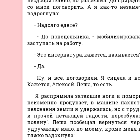
неодобрительно, но разрешил. До природн
со мной поговорить. А я как-то незаме
вздрогнула:
- Надолго едете?
- До понедельника, - мобилизировала
заступать на работу.
- Это интернатура, кажется, называется
- Да.
Ну, и все, поговорили. Я сидела и всп
Кажется, Алексей. Леша, то есть.
Я распрямила затекшие ноги и поморщи
неизменно продувает, в машине пахнет л
целования земли я удержалась, но с труд
и прочей летающей гадости, переобула
поляну'. Леша пообещал вернуться ч
удручающе мало, по-моему, кроме меня вс
тяжко вздохнула: