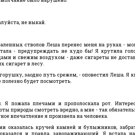
алуйста, не выкай.
аленных стволов Леша перенес меня на руках - мол
стала - предупреждать не худо бы! Я крутила гол
ами и свежим воздухом - даже сигареты не достав
х сигарет в лесу.
орушку, заодно путь срежем, - оповестил Леша. Я к
е полезно будет посмотреть.
л. Я пожала плечами и прополоскала рот. Интере
оты природы смотреть вредно, а мне - так обязатель
ное впечатление я произвела на человека.
 оказалась кручей камней и булыжников, забра
 оказался и правда, завораживающий. Я встала н