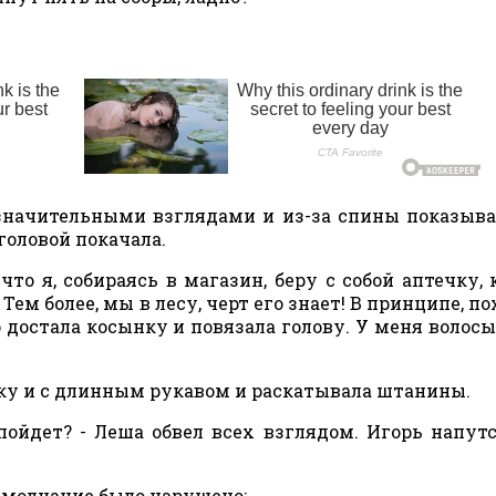
начительными взглядами и из-за спины показыв
головой покачала.
о я, собираясь в магазин, беру с собой аптечку, 
Тем более, мы в лесу, черт его знает! В принципе, п
о достала косынку и повязала голову. У меня волосы
ашку и с длинным рукавом и раскатывала штанины.
ойдет? - Леша обвел всех взглядом. Игорь напут
молчание было нарушено: