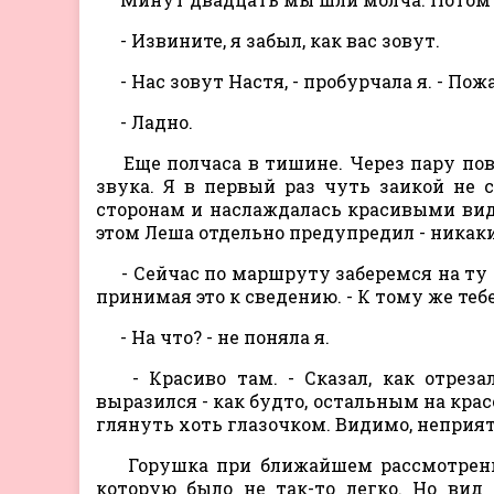
- Извините, я забыл, как вас зовут.
- Нас зовут Настя, - пробурчала я. - Пож
- Ладно.
Еще полчаса в тишине. Через пару пов
звука. Я в первый раз чуть заикой не 
сторонам и наслаждалась красивыми вид
этом Леша отдельно предупредил - никаки
- Сейчас по маршруту заберемся на ту г
принимая это к сведению. - К тому же теб
- На что? - не поняла я.
- Красиво там. - Сказал, как отреза
выразился - как будто, остальным на крас
глянуть хоть глазочком. Видимо, неприят
Горушка при ближайшем рассмотрении
которую было не так-то легко. Но вид