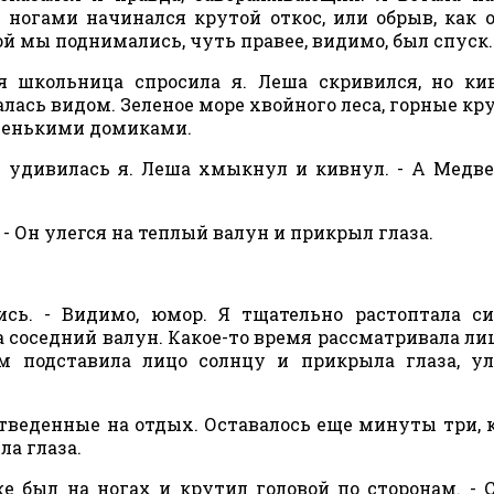
 ногами начинался крутой откос, или обрыв, как 
ой мы поднимались, чуть правее, видимо, был спуск.
школьница спросила я. Леша скривился, но кив
алась видом. Зеленое море хвойного леса, горные кр
маленькими домиками.
- удивилась я. Леша хмыкнул и кивнул. - А Медв
 - Он улегся на теплый валун и прикрыл глаза.
сь. - Видимо, юмор. Я тщательно растоптала си
 на соседний валун. Какое-то время рассматривала л
м подставила лицо солнцу и прикрыла глаза, у
веденные на отдых. Оставалось еще минуты три, 
ла глаза.
е был на ногах и крутил головой по сторонам. - 