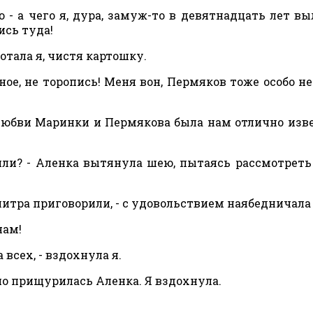
- а чего я, дура, замуж-то в девятнадцать лет вы
ись туда!
мотала я, чистя картошку.
вное, не торопись! Меня вон, Пермяков тоже особо не 
бви Маринки и Пермякова была нам отлично изве
или? - Аленка вытянула шею, пытаясь рассмотрет
итра приговорили, - с удовольствием наябедничала 
нам!
всех, - вздохнула я.
но прищурилась Аленка. Я вздохнула.