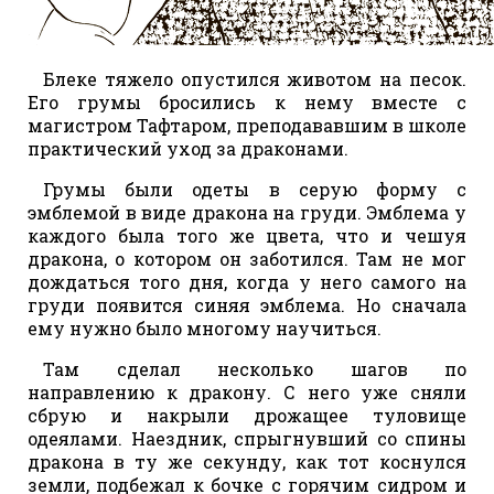
Блеке тяжело опустился животом на песок.
Его грумы бросились к нему вместе с
магистром Тафтаром, преподававшим в школе
практический уход за драконами.
Грумы были одеты в серую форму с
эмблемой в виде дракона на груди. Эмблема у
каждого была того же цвета, что и чешуя
дракона, о котором он заботился. Там не мог
дождаться того дня, когда у него самого на
груди появится синяя эмблема. Но сначала
ему нужно было многому научиться.
Там сделал несколько шагов по
направлению к дракону. С него уже сняли
сбрую и накрыли дрожащее туловище
одеялами. Наездник, спрыгнувший со спины
дракона в ту же секунду, как тот коснулся
земли, подбежал к бочке с горячим сидром и