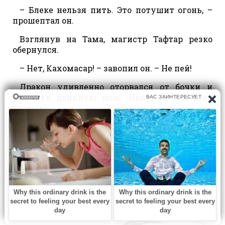
– Блеке нельзя пить. Это потушит огонь, –
прошептал он.
Взглянув на Тама, магистр Тафтар резко
обернулся.
– Нет, Кахомасар! – завопил он. – Не пей!
Дракон удивленно оторвался от бочки и
вытянул длинную шею. Икнул и заморгал
глазами.
– Вы что, забыли, – крикнул Тафтар детям, –
что усталому дракону нельзя давать пить?
Нужно подождать, пока он передохнёт.
Под его пристальным взглядом наездник
Блеке смутился и, повернувшись, поспешил в
здание школы, где располагалась и столовая
тоже.