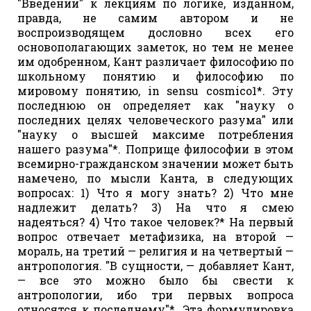
"Введении" к лекциям по логике, изданном,
правда, не самим автором и не
воспроизводящем дословно всех его
основополагающих заметок, но тем не менее
им одобренном, Кант различает философию по
школьному понятию и философию по
мировому понятию, in sensu cosmico1*. Эту
последнюю он определяет как "науку о
последних целях человеческого разума" или
"науку о высшей максиме потребления
нашего разума"*. Поприще философии в этом
всемирно-гражданском значении может быть
намечено, по мысли Канта, в следующих
вопросах: 1) Что я могу знать? 2) Что мне
надлежит делать? 3) На что я смею
надеяться? 4) Что такое человек?* На первый
вопрос отвечает метафизика, на второй —
мораль, на третий — религия и на четвертый —
антропология. "В сущности, — добавляет Кант,
— все это можно было бы свести к
антропологии, ибо три первых вопроса
относятся к последнему"*. Эта формулировка