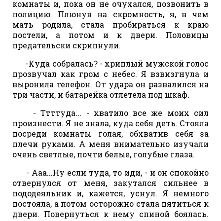
комнаты и, пока он не очухался, позвонить в
полицию. Плюнув на скромность, я, в чем
мать родила, стала пробираться к краю
постели, а потом и к двери. Половицы
предательски скрипнули.
-Куда собралась? - хриплый мужской голос
прозвучал как гром с небес. Я взвизгнула и
выронила телефон. От удара он развалился на
три части, и батарейка отлетела под шкаф.
- Ттттуда... - хватило все же моих сил
произнести. Я не знала, куда себя деть. Стояла
посреди комнаты голая, обхватив себя за
плечи руками. А меня внимательно изучали
очень светлые, почти белые, голубые глаза.
- Ааа...Ну если туда, то иди, - и он спокойно
отвернулся от меня, закутался сильнее в
пододеяльник и, кажется, уснул. Я немного
постояла, а потом осторожно стала пятиться к
двери. Повернуться к нему спиной боялась.