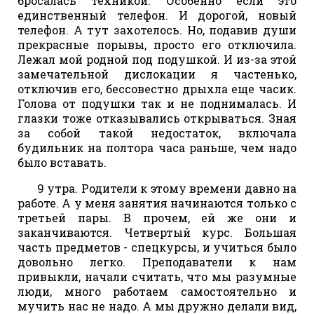
бросалась техникой. Особенно если это
единственный телефон. И дорогой, новый
телефон. А тут захотелось. Но, подавив души
прекрасные порывы, просто его отключила.
Лежал мой родной под подушкой. И из-за этой
замечательной дислокации я частенько,
отключив его, бессовестно дрыхла еще часик.
Голова от подушки так и не поднималась. И
глазки тоже отказывались открываться. Зная
за собой такой недостаток, включала
будильник на полтора часа раньше, чем надо
было вставать.
9 утра. Родители к этому времени давно на
работе. А у меня занятия начинаются только с
третьей пары. В прочем, ей же они и
заканчиваются. Четвертый курс. Большая
часть предметов - спецкурсы, и учиться было
довольно легко. Преподаватели к нам
привыкли, начали считать, что мы разумные
люди, много работаем самостоятельно и
мучить нас не надо. А мы дружно делали вид,