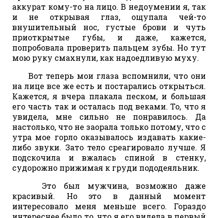
аккурат кому-то на лицо. В недоумении я, так
и не открывая глаз, ощупала чей-то
внушительный нос, густые брови и чуть
приоткрытые губы, и даже, кажется,
попробовала проверить пальцем зубы. Но тут
мою руку смахнули, как надоедливую муху.
Вот теперь мои глаза вспомнили, что они
на лице все же есть и постарались открыться.
Кажется, я вчера плакала песком, и большая
его часть так и осталась под веками. То, что я
увидела, мне сильно не понравилось. Да
настолько, что не заорала только потому, что с
утра мое горло оказывалось издавать какие-
либо звуки. Зато тело среагировало лучше. Я
подскочила и вжалась спиной в стенку,
судорожно прижимая к груди пододеяльник.
Это был мужчина, возможно даже
красивый. Но это в данный момент
интересовало меня меньше всего. Гораздо
интереснее было то, что я его видела в первый