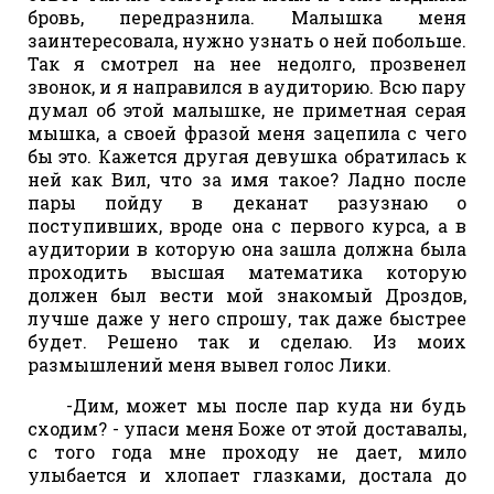
бровь, передразнила. Малышка меня
заинтересовала, нужно узнать о ней побольше.
Так я смотрел на нее недолго, прозвенел
звонок, и я направился в аудиторию. Всю пару
думал об этой малышке, не приметная серая
мышка, а своей фразой меня зацепила с чего
бы это. Кажется другая девушка обратилась к
ней как Вил, что за имя такое? Ладно после
пары пойду в деканат разузнаю о
поступивших, вроде она с первого курса, а в
аудитории в которую она зашла должна была
проходить высшая математика которую
должен был вести мой знакомый Дроздов,
лучше даже у него спрошу, так даже быстрее
будет. Решено так и сделаю. Из моих
размышлений меня вывел голос Лики.
-Дим, может мы после пар куда ни будь
сходим? - упаси меня Боже от этой доставалы,
с того года мне проходу не дает, мило
улыбается и хлопает глазками, достала до