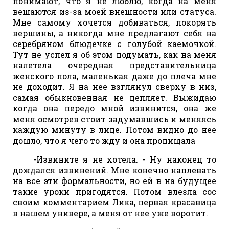
понимают, что я не люблю, когда на меня
вешаются из-за моей внешности или статуса.
Мне самому хочется добиваться, покорять
вершины, а никогда мне предлагают себя на
серебряном блюдечке с голубой каемочкой.
Тут не успел я об этом подумать, как на меня
налетела очередная представительница
женского пола, маленькая даже до плеча мне
не доходит. Я на нее взглянул сверху в низ,
самая обыкновенная не цепляет. Выжидаю
когда она передо мной извинится, она же
меня осмотрев стоит задумавшись и меняясь
каждую минуту в лице. Потом видно до нее
дошло, что я чего то жду и она пропищала
-Извините я не хотела. - Ну наконец то
дождался извинений. Мне конечно наплевать
на все эти формальности, но ей в на будущее
такие уроки пригодятся. Потом влезла сос
своим комментарием Лика, первая красавица
в нашем универе, а меня от нее уже воротит.