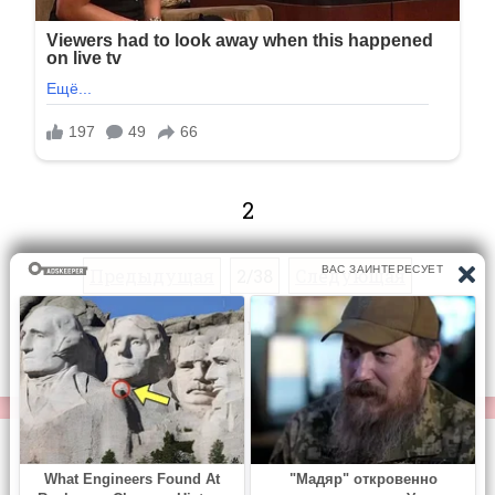
2
Предыдущая
2/38
Следующая
Перейти на страницу:
© https://vse-knigi.org