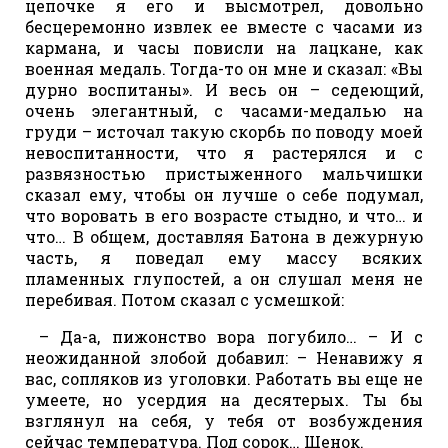
цепочке я его и высмотрел, довольно
бесцеремонно извлек ее вместе с часами из
кармана, и часы повисли на лацкане, как
военная медаль. Тогда-то он мне и сказал: «Вы
дурно воспитаны». И весь он – седеющий,
очень элегантный, с часами-медалью на
груди – источал такую скорбь по поводу моей
невоспитанности, что я растерялся и с
развязностью пристыженного мальчишки
сказал ему, чтобы он лучше о себе подумал,
что воровать в его возрасте стыдно, и что… и
что… В общем, доставляя Батона в дежурную
часть, я поведал ему массу всяких
пламенных глупостей, а он слушал меня не
перебивая. Потом сказал с усмешкой:
– Да-а, пижонство вора погубило… – И с
неожиданной злобой добавил: – Ненавижу я
вас, сопляков из уголовки. Работать вы еще не
умеете, но усердия на десятерых. Ты бы
взглянул на себя, у тебя от возбуждения
сейчас температура. Под сорок… Щенок.