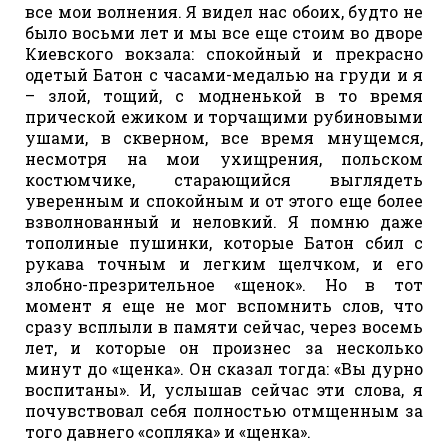
все мои волнения. Я видел нас обоих, будто не
было восьми лет и мы все еще стоим во дворе
Киевского вокзала: спокойный и прекрасно
одетый Батон с часами-медалью на груди и я
– злой, тощий, с модненькой в то время
прической ежиком и торчащими рубиновыми
ушами, в скверном, все время мнущемся,
несмотря на мои ухищрения, польском
костюмчике, старающийся выглядеть
уверенным и спокойным и от этого еще более
взволнованный и неловкий. Я помню даже
тополиные пушинки, которые Батон сбил с
рукава точным и легким щелчком, и его
злобно-презрительное «щенок». Но в тот
момент я еще не мог вспомнить слов, что
сразу всплыли в памяти сейчас, через восемь
лет, и которые он произнес за несколько
минут до «щенка». Он сказал тогда: «Вы дурно
воспитаны». И, услышав сейчас эти слова, я
почувствовал себя полностью отмщенным за
того давнего «сопляка» и «щенка».