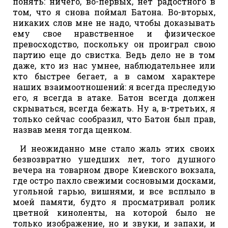
понять: ничего, во-первых, нет радостного в
том, что я снова поймал Батона. Во-вторых,
никаких слов мне не надо, чтобы доказывать
ему свое нравственное и физическое
превосходство, поскольку он проиграл свою
партию еще до свистка. Ведь дело не в том
даже, кто из нас умнее, наблюдательнее или
кто быстрее бегает, а в самом характере
наших взаимоотношений: я всегда преследую
его, я всегда в атаке. Батон всегда должен
скрываться, всегда бежать. Ну а, в-третьих, я
только сейчас сообразил, что Батон был прав,
назвав меня тогда щенком.
И неожиданно мне стало жаль этих своих
безвозвратно ушедших лет, того душного
вечера на товарном дворе Киевского вокзала,
где остро пахло свежими сосновыми досками,
угольной гарью, вишнями, и все всплыло в
моей памяти, будто я просматривал ролик
цветной киноленты, на которой было не
только изображение, но и звуки, и запахи, и