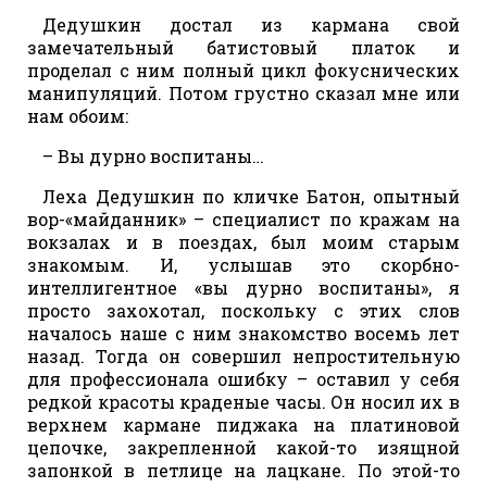
Дедушкин достал из кармана свой
замечательный батистовый платок и
проделал с ним полный цикл фокуснических
манипуляций. Потом грустно сказал мне или
нам обоим:
– Вы дурно воспитаны…
Леха Дедушкин по кличке Батон, опытный
вор-«майданник» – специалист по кражам на
вокзалах и в поездах, был моим старым
знакомым. И, услышав это скорбно-
интеллигентное «вы дурно воспитаны», я
просто захохотал, поскольку с этих слов
началось наше с ним знакомство восемь лет
назад. Тогда он совершил непростительную
для профессионала ошибку – оставил у себя
редкой красоты краденые часы. Он носил их в
верхнем кармане пиджака на платиновой
цепочке, закрепленной какой-то изящной
запонкой в петлице на лацкане. По этой-то