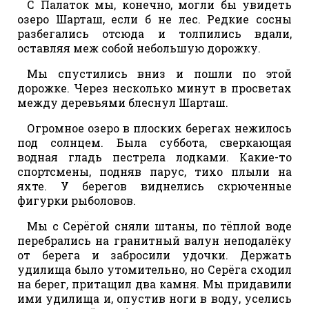
С Палаток мы, конечно, могли бы увидеть
озеро Шарташ, если б не лес. Редкие сосны
разбегались отсюда и толпились вдали,
оставляя меж собой небольшую дорожку.
Мы спустились вниз и пошли по этой
дорожке. Через несколько минут в просветах
между деревьями блеснул Шарташ.
Огромное озеро в плоских берегах нежилось
под солнцем. Была суббота, сверкающая
водная гладь пестрела лодками. Какие-то
спортсмены, подняв парус, тихо плыли на
яхте. У берегов виднелись скрюченные
фигурки рыболовов.
Мы с Серёгой сняли штаны, по тёплой воде
перебрались на гранитный валун неподалёку
от берега и забросили удочки. Держать
удилища было утомительно, но Серёга сходил
на берег, притащил два камня. Мы придавили
ими удилища и, опустив ноги в воду, уселись