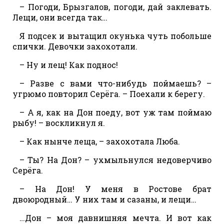
– Погоди, Брызгалов, погоди, дай заклевать.
Лещи, они всегда так…
Я подсек и вытащил окунька чуть побольше
спички. Девочки захохотали.
– Ну и лещ! Как поднос!
– Разве с вами что-нибудь поймаешь? –
угрюмо повторил Серёга. – Поехали к берегу.
– А я, как на Дон поеду, вот уж там поймаю
рыбу! – воскликнул я.
– Как нынче леща, – захохотала Люба.
– Ты? На Дон? – ухмыльнулся недоверчиво
Серёга.
– На Дон! У меня в Ростове брат
двоюродный… У них там и сазаны, и лещи…
…Дон – моя давнишняя мечта. И вот как