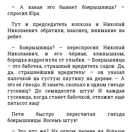
— А какая это бывает боярышница? —
спросил Юра.
Тут и председатель колхоза и Николай
Николаевич обратили, наконец, внимание на
ребят.
— Боярышница? — переспросил Николай
Николаевич, и его чёрная, клинышком,
бородка вздрогнула от улыбки. — Боярышница
— это бабочка, страшный вредитель садов. Да,
да, страшнейший вредитель! — он указал
палочкой на густую паутину на дереве. — А
это её гнездо. И знаете, сколько в одном гнезде
гусениц? До семидесяти штук! И каждая
гусеница, когда станет бабочкой, отложит ещё
пятьсот яиц!
Петя быстро пересчитал гнёзда
боярышницы. Восемь штук!
— Это что же? На одном дереве их больше