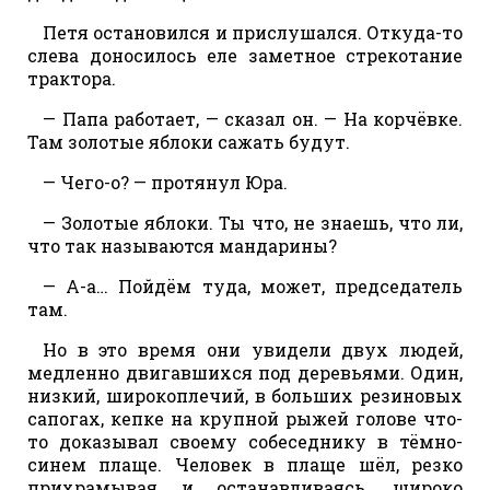
Петя остановился и прислушался. Откуда-то
слева доносилось еле заметное стрекотание
трактора.
— Папа работает, — сказал он. — На корчёвке.
Там золотые яблоки сажать будут.
— Чего-о? — протянул Юра.
— Золотые яблоки. Ты что, не знаешь, что ли,
что так называются мандарины?
— А-а… Пойдём туда, может, председатель
там.
Но в это время они увидели двух людей,
медленно двигавшихся под деревьями. Один,
низкий, широкоплечий, в больших резиновых
сапогах, кепке на крупной рыжей голове что-
то доказывал своему собеседнику в тёмно-
синем плаще. Человек в плаще шёл, резко
прихрамывая и останавливаясь, широко