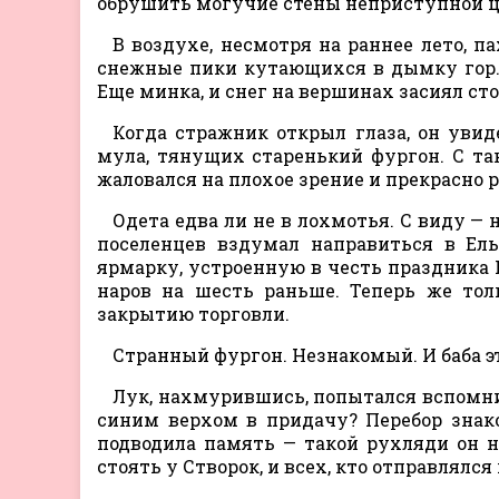
обрушить могучие стены неприступной ц
В воздухе, несмотря на раннее лето, 
снежные пики кутающихся в дымку гор.
Еще минка, и снег на вершинах засиял ст
Когда стражник открыл глаза, он увид
мула, тянущих старенький фургон. С та
жаловался на плохое зрение и прекрасно 
Одета едва ли не в лохмотья. С виду —
поселенцев вздумал направиться в Ель
ярмарку, устроенную в честь праздника 
наров на шесть раньше. Теперь же тол
закрытию торговли.
Странный фургон. Незнакомый. И баба 
Лук, нахмурившись, попытался вспомнит
синим верхом в придачу? Перебор знак
подводила память — такой рухляди он н
стоять у Створок, и всех, кто отправлялся