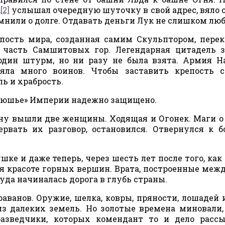
,
[2]
услышал очередную шуточку в свой адрес, вяло 
омнили о долге. Отдавать деньги Лук не слишком люб
пость мира, созданная самим Скульптором, пере
 часть Самшитовых гор. Легендарная цитадель 
дин штурм, но ни разу не была взята. Армия Н
ла много воинов. Чтобы заставить крепость сд
ль и храбрость.
брюшье» Империи надежно защищено.
ену вышли две женщины. Ходящая и Огонек. Маги о
ервать их разговор, остановился. Отвернулся к б
ке и даже теперь, через шесть лет после того, как
я красоте горных вершин. Врата, построенные меж
уда начиналась дорога в глубь страны.
аванов. Оружие, шелка, ковры, пряности, лошадей 
из далеких земель. Но золотые времена миновали,
азведчики, которых комендант то и дело рассы