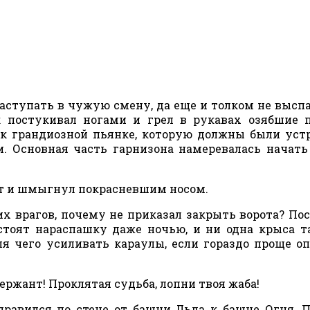
заступать в чужую смену, да еще и толком не высп
 постукивал ногами и грел в рукавах озябшие 
к грандиозной пьянке, которую должны были уст
. Основная часть гарнизона намеревалась начать
дат и шмыгнул покрасневшим носом.
 врагов, почему не приказал закрыть ворота? По
стоят нараспашку даже ночью, и ни одна крыса т
ля чего усиливать караулы, если гораздо проще о
ржант! Проклятая судьба, лопни твоя жаба!
правился по стене от башни Льда к башне Огня. 