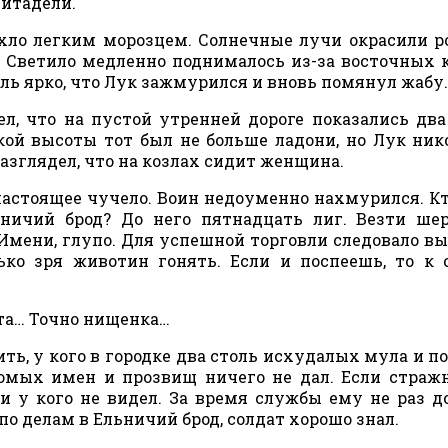
итадели.
пахло легким морозцем. Солнечные лучи окрасили 
 Светило медленно поднималось из-за восточных 
оль ярко, что Лук зажмурился и вновь помянул жабу.
ел, что на пустой утренней дороге показались дв
кой высоты тот был не больше ладони, но Лук ник
разглядел, что на козлах сидит женщина.
 настоящее чучело. Воин недоуменно нахмурился. Кт
ничий брод? До него пятнадцать лиг. Везти ше
Имени, глупо. Для успешной торговли следовало в
ько зря животин гонять. Если и поспеешь, то к
эта… Точно нищенка…
ь, у кого в городке два столь исхудалых мула и по
омых имен и прозвищ ничего не дал. Если страж
и у кого не видел. За время службы ему не раз д
 по делам в Ельничий брод, солдат хорошо знал.