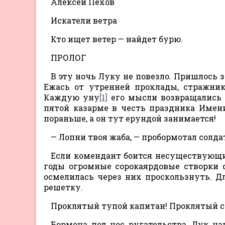
Алексей Пехов
Искатели ветра
Кто ищет ветер — найдет бурю.
ПРОЛОГ
В эту ночь Луку не повезло. Пришлось 
Ежась от утренней прохлады, стражник
Каждую уну
[1]
его мысли возвращались 
пятой казарме в честь праздника Имени
пораньше, а он тут ерундой занимается!
— Лопни твоя жаба, — пробормотал сол
Если комендант боится несуществующих
годы огромные сорокаярдовые створки 
осмелилась через них проскользнуть. Д
решетку.
Проклятый тупой капитан! Проклятый се
Бормоча под нос ругательства, Лук на