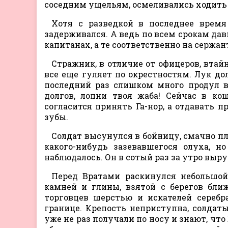
соседним ущельям, осмеливались ходить 
Хотя с разведкой в последнее время
задерживался. А ведь по всем срокам дав
капитанах, а те соответственно на сержан
Стражник, в отличие от офицеров, втайн
все еще гуляет по окрестностям. Лук до
последний раз слишком много продул в
долгов, лопни твоя жаба! Сейчас в ко
согласится принять Га-нор, а отдавать п
зубы.
Солдат высунулся в бойницу, смачно пл
какого-нибудь зазевавшегося олуха, н
наблюдалось. Он в сотый раз за утро выру
Перед Вратами раскинулся небольшой
камней и глины, взятой с берегов бли
торговцев шерстью и искателей серебр
границе. Крепость неприступна, солдат
уже не раз получали по носу и знают, что