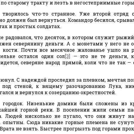
по старому тракту и лезть в негостеприимные горы
 творилось что-то странное. Уже второй отряд 
но должен был вернуться. Командор бесился, срывал
тах и простых солдатах.
е радовался, что десяток, в котором служит рыжий 
лжен северянину деньги. А с монетами у него не о
 кости. Почти все месячное жалованье ушло на 
шельке остался один сол
[3]
— это не те деньги, 
ридется, северяне народ прямой, коли что не так — 
юнул. С надеждой проследил за плевком, мечтая по
о под стеной, к вящему разочарованию Лука, ни
гался и вернулся к созерцанию окрестностей.
 городок. Низенькие домики были сложены из к
жайшей горной реки. В поселении жили семьи па
а. Людей нисколько не пугало, что они живут н
ы опытны. Сюда никакие горные племена не сунут
 Врата не взять. Быстрее прогрызть под горами прох