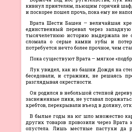
кивнул приятелям, пьющим горячий шаф
и поскорее пошел прочь, пока ему не нап
Врата Шести Башен — величайшая кре
единственный перевал через западную
тысячелетнюю историю выдержала не о
сломала о серые камни зубы и потеря
потребуется нечто более прочное, чем ста
Пока существуют Врата — мягкое «под
Лук увидел, как из башни Дождя на ст
беседовали, и стражник, не решаясь пр
разглядывая окрестности.
Он родился в небольшой степной деревуш
заснеженные пики, не уставал поражатьс
хребтов, перекрывали въезд в долину, отк
В былые годы на юг шло множество кар
других товаров провозили через Врата 
опустела. Лишь местные пастухи да р