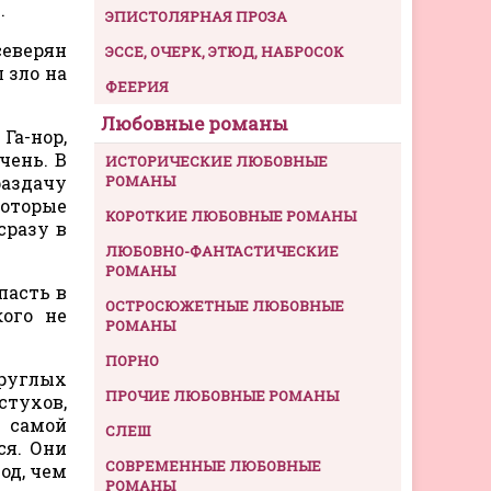
.
ЭПИСТОЛЯРНАЯ ПРОЗА
северян
ЭССЕ, ОЧЕРК, ЭТЮД, НАБРОСОК
 зло на
ФЕЕРИЯ
Любовные романы
Га-нор,
чень. В
ИСТОРИЧЕСКИЕ ЛЮБОВНЫЕ
раздачу
РОМАНЫ
которые
КОРОТКИЕ ЛЮБОВНЫЕ РОМАНЫ
сразу в
ЛЮБОВНО-ФАНТАСТИЧЕСКИЕ
РОМАНЫ
пасть в
ОСТРОСЮЖЕТНЫЕ ЛЮБОВНЫЕ
кого не
РОМАНЫ
ПОРНО
руглых
ПРОЧИЕ ЛЮБОВНЫЕ РОМАНЫ
стухов,
а самой
СЛЕШ
ся. Они
СОВРЕМЕННЫЕ ЛЮБОВНЫЕ
од, чем
РОМАНЫ