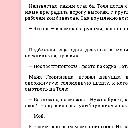
Неизвестно, каким стал бы Толя после 
маме преградила дорогу высокая, с кру
рабочем комбинезоне. Она изумлённо возз
— Это он! — и замахала руками, словно п
Подбежала ещё одна девушка и молча
воскликнула, просияв:
— Посчастливилось! Просто находка! Тот,
Майя Георгиевна, вторая девушка, н
опрокинутую соломенную шляпу, к котор
смотреть на Толю:
— Возможно, возможно… Нужно будет, ко
сын?.. — спросила она, улыбнувшись и по
— Мой.
К таким вопросам мама привыкла. Их зада