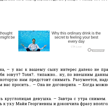
на, — у нас к вашему сыну интерес далеко не пр
ебя зовут? Толя?.. типажно… ну, по внешним данн
 которую нам предстоит снимать. Разумеется, над
м вас просить… — Она не договорила. — Когда можн
сь круглолицая девушка. — Завтра с утра снимем. 
 к уху Майи Георгиевны и докончила фразу вполгол