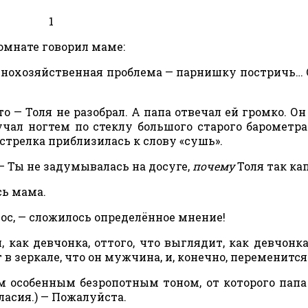
1
комнате говорил маме:
роднохозяйственная проблема — парнишку постричь… 
о — Толя не разобрал. А папа отвечал ей громко. Он 
учал ногтем по стеклу большого старого барометра
 стрелка приблизилась к слову «сушь».
— Ты не задумывалась на досуге,
почему
Толя так ка
сь мама.
лос, — сложилось определённое мнение!
 как девчонка, оттого, что выглядит, как девчонка
 зеркале, что он мужчина, и, конечно, переменится
м особенным безропотным тоном, от которого папа
ласия.) — Пожалуйста.