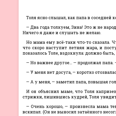
Толя ясно слышал, как папа в соседней 
— Два года толкуем, Зина! Это ж не на
Ничего я даже и слушать не желаю.
Но мама ему всё-таки что-то сказала. Чт
что скоро наступит летняя жара, и пост
показалось Толе, вздохнула: должно быть,
— Но важнее другое… — продолжал папа. 
— У меня нет досуга, — коротко отозвала
— A у меня, — заметил папа, повышая го
И он объяснил маме, что Толя капризен,
стрижки, лишившись кудрей, Толя увидит в
— Очень хорошо, — произнесла мама те
вскипал. (Он не выносил затаённого несог