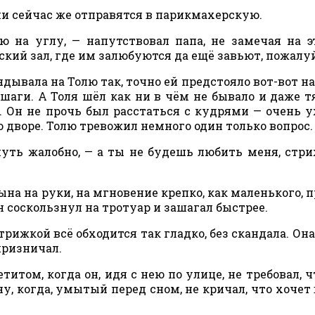
ни сейчас же отправятся в парикмахерскую.
 на углу, — напутствовал папа, не замечая на э
мский зал, где им залюбуются да ещё завьют, пожалу
ывала на Толю так, точно ей предстояло вот-вот на
шаги. А Толя шёл как ни в чём не бывало и даже т
. Он не прочь был расстаться с кудрями — очень у
о дворе. Толю тревожил немного один только вопрос.
чуть жалобно, — а ты не будешь любить меня, стри
ына на руки, на мгновение крепко, как маленького, 
Он соскользнул на тротуар и зашагал быстрее.
трижкой всё обходится так гладко, без скандала. Она
призничал.
титом, когда он, идя с нею по улице, не требовал, ч
, когда, умытый перед сном, не кричал, что хочет 