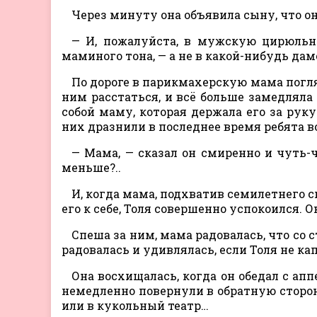
Через минуту она объявила сыну, что о
— И, пожалуйста, в мужскую цирюльню
маминого тона, — а не в какой-нибудь да
По дороге в парикмахерскую мама погляд
ним расстаться, и всё больше замедляла 
собой маму, которая держала его за руку
них дразнили в последнее время ребята в
— Мама, — сказал он смиренно и чуть-
меньше?..
И, когда мама, подхватив семилетнего с
его к себе, Толя совершенно успокоился. 
Спеша за ним, мама радовалась, что со с
радовалась и удивлялась, если Толя не ка
Она восхищалась, когда он обедал с аппе
немедленно повернули в обратную сторону
или в кукольный театр…