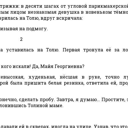
стрижки: в десяти шагах от угловой парикмахерско
глым лицом незнакомая девушка в новеньком тёмн
рилась на Толю, вдруг вскричала:
ризывая на подмогу.
2
 уставилась на Толю. Первая тронула её за ло
 кого искали! Да, Майя Георгиевна?
евысокая, худенькая, нёсшая в руке, точно лу
ой была пришита белая резинка, ответила ей, пр
нечно, сделать пробу. Завтра, я думаю… Простите, 
клонившись Толиной маме.
вали ей в скверах, иногда на улице. Узнав, что это 