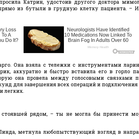
просила Катрин, удостоив другого доктора мим
 прямо из бутыли в грудную клетку пациента. – 
арго. Она взяла с тележки с инструментами ларин
к, аккуратно и быстро вставила его в горло п
торую она провела между голосовыми связками 
екунд для завершения всех операций и подключения
и легких.
е стоявшей рядом, – ты не могла бы принести м
 Линда, метнула любопытствующий взгляд в напр