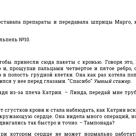
 доставала препараты и передавала шприцы Марго, 
альпель №10.
чтобы принесли сюда пакеты с кровью. Говоря это,
 и, прощупав пальцами четвертое и пятое ребро, 
в полость грудной клетки. Она как раз хотела по
ился у нее перед глазами. "Спасибо"
Умный стажер.
ядя из-за плеча Катрин. – Линда, передай мне тру
т сгустков крови и стала наблюдать, как Катрин вс
кружающую сердце. Она видела много операций, н
двигались так быстро и точно. – Тампонада?
при котором сердце не может нормально работат