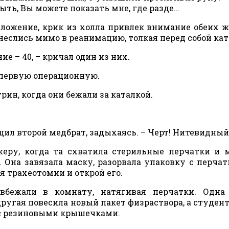
ыть, Вы можете показать мне, где разде…
ложение, крик из холла привлек внимание обеих 
неслись мимо в реанимацию, толкая перед собой кат
ие – 40, – кричал один из них.
в первую операционную.
рин, когда они бежали за каталкой.
бщил второй медбрат, задыхаясь. – Черт! Нитевидный
жеру, когда та схватила стерильные перчатки и 
 Она завязала маску, разорвала упаковку с перчат
я трахеотомии и открой его.
бежали в комнату, натягивая перчатки. Одна 
ругая повесила новый пакет физраствора, а студент
 с резиновыми крышечками.