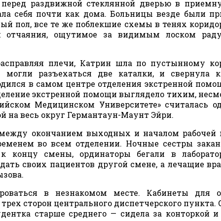
 перед раздвижной стеклянной дверью в приемн
вала себя почти как дома. Больницы везде были п
й пол, все те же поблекшие схемы в тенях коридор
и отчаяния, ощутимое за видимым лоском рад
расправляя плечи, Катрин шла по пустынному ко
 могли разъехаться две каталки, и свернула к
ходился в самом центре отделения экстренной помо
деление экстренной помощи выглядело тихим, несм
фийском Медицинском Университете» считалась о
ой на весь округ Германтаун-Маунт Эйри.
, между окончанием выходных и началом рабочей 
еменем во всем отделении. Ночные сестры зака
к концу смены, ординаторы бегали в лаборато
дать своих пациентов другой смене, а лечащие вр
ызова.
ироваться в незнакомом месте. Кабинеты для о
трех сторон центрального диспетчерского пункта. 
удентка старше среднего — сидела за конторкой и