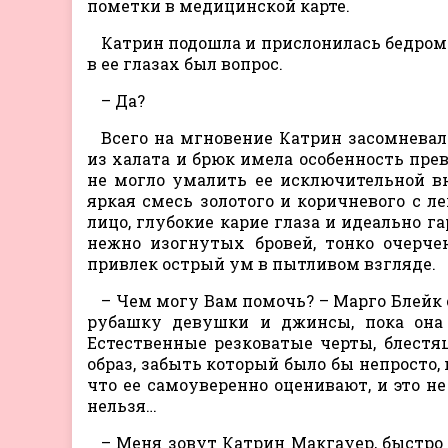
пометки в медицинской карте.
Катрин подошла и прислонилась бедром
в ее глазах был вопрос.
– Да?
Всего на мгновение Катрин засомневал
из халата и брюк имела особенность пре
не могло умалить ее исключительной в
яркая смесь золотого и коричневого с 
лицо, глубокие карие глаза и идеально 
нежно изогнутых бровей, тонко очерч
привлек острый ум в пытливом взгляде.
– Чем могу Вам помочь? – Марго Блейк 
рубашку девушки и джинсы, пока она 
Естественные резковатые черты, блестя
образ, забыть который было бы непросто,
что ее самоуверенно оценивают, и это не
нельзя…
– Меня зовут Катрин Макгауер, быстро