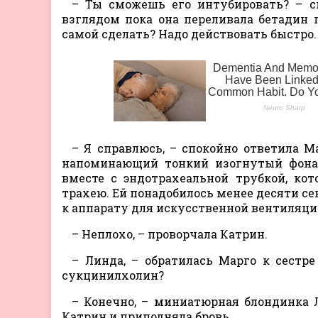
– Ты сможешь его интубировать? – с
взглядом пока она переливала бетадин
самой сделать? Надо действовать быстро.
– Я справлюсь, – спокойно ответила М
напоминающий тонкий изогнутый фонари
вместе с эндотрахеальной трубкой, ко
трахею. Ей понадобилось менее десяти с
к аппарату для искусственной вентиляци
– Неплохо, – проворчала Катрин.
– Линда, – обратилась Марго к сестр
сукцинилхолин?
– Конечно, – миниатюрная блондинка
Катрин и приподняла бровь.