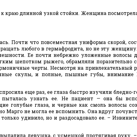
 к краю длинной узкой стойки. Женщина посмотрела
ась. Почти что повсеместная униформа скорой, со
вращать любого в гермафродита, но не эту женщину
нешности. Ее почти небрежно уложенные волосы д
легким шепотком рыжего, обрамляли поразительно 
гармоничные черты. Несмотря на привлекательный 
енные скулы, и полные, пышные губы, внимание
спросила еще раз, ее глаза быстро изучили бледно-
пыталась узнать ее. Не пациент — она бы вспо
щие голубые глаза, и черные как смоль волосы со
 но Марго не могла ее вспомнить. Она вдруг почувст
 только удивило, но и раздосадовало ее. – Извините
 выпалила девушка, с усмешкой протягивая руку. 