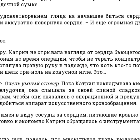
рдечной сумке.
 удовлетворением глядя на начавшее биться серд
 аккуратно повернула сердце. – И еще огромная д
ос.
ру. Катрин не отрывала взгляда от сердца бьющегос
ронам во время операции, чтобы не терять концент
отянула правую руку в надежде, что хоть кто-то п
 шелк три-ноль на конусной игле. Это...
е.
Очень умный стажер.
Пока Катрин накладывала к
лудочка, она слышала за своей спиной сладкоз
рам, чтобы они связались с операционной и преду
адобиться аппарат искусственного кровообращения.
, имея в виду сосуды за сердцем, питающие кровью 
ловко и экономно Катрин обращалась с инструмент
ула шов, надеясь, что мускульная ткань выдерж