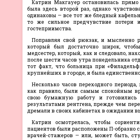
Катрин Макгауер остановилась прямо
была здесь второй раз, однако чувство
одинаковы — все тот же бледный кафельны
то же сильное предчувствие потери 
гостеприимства.
Поправляя свой рюкзак, и мысленно 
который был достаточно широк, чтобы
медсестер, который, как и следовало, на
после шести часов утра понедельника от
тот факт, что больница при «Филадель
крупнейших в городе, и была единственн
Несколько часов переходного периода
как правило, были самым спокойным вр
свою бумажную работу и готовились 
результатами рентгена, прежде чем пере
дремали в своих кабинетах в ожидании в
Катрин осмотрелась, чтобы сориент
пациентов были расположены П-образно с 
врачей-стажеров — или, может быть, ст