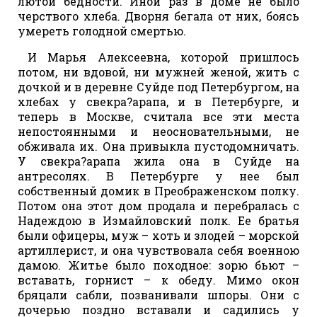
лютой бедности. Иной раз в доме не было
черствого хлеба. Дворня бегала от них, боясь
умереть голодной смертью.
И Марья Алексеевна, которой пришлось
потом, ни вдовой, ни мужней женой, жить с
дочкой и в деревне Суйде под Петербургом, на
хлебах у свекра?арапа, и в Петербурге, и
теперь в Москве, считала все эти места
непостоянными и неосновательными, не
обживала их. Она привыкла пустодомничать.
У свекра?арапа жила она в Суйде на
антресолях. В Петербурге у нее был
собственный домик в Преображенском полку.
Потом она этот дом продала и перебралась с
Надеждою в Измайловский полк. Ее братья
были офицеры, муж – хоть и злодей – морской
артиллерист, и она чувствовала себя военною
дамою. Житье было походное: зорю бьют –
вставать, горнист – к обеду. Мимо окон
бряцали сабли, позванивали шпоры. Они с
дочерью поздно вставали и садились у