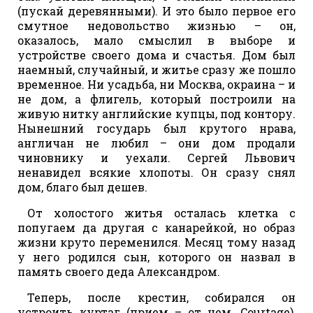
(пускай деревянными). И это было первое его
смутное недовольство жизнью – он,
оказалось, мало смыслил в выборе и
устройстве своего дома и счастья. Дом был
наемный, случайный, и житье сразу же пошло
временное. Ни усадьба, ни Москва, окраина – и
не дом, а флигель, который построили на
живую нитку английские купцы, под контору.
Нынешний государь был крутого нрава,
англичан не любил – они дом продали
чиновнику и уехали. Сергей Львович
ненавидел всякие хлопоты. Он сразу снял
дом, благо был дешев.
От холостого житья осталась клетка с
попугаем да другая с канарейкой, но образ
жизни круто переменился. Месяц тому назад
у него родился сын, которого он назвал в
память своего деда Александром.
Теперь, после крестин, собирался он
устроить куртаг (прием – от нем. Courtage),