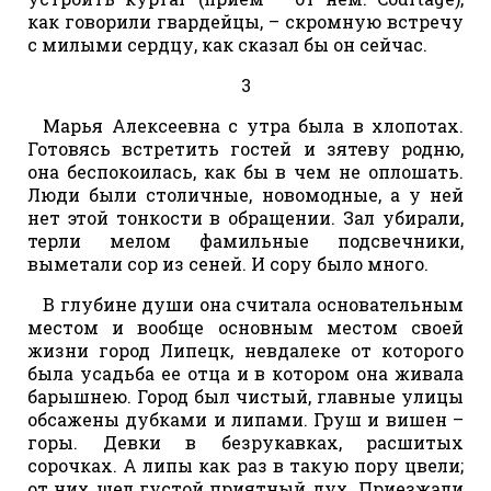
как говорили гвардейцы, – скромную встречу
с милыми сердцу, как сказал бы он сейчас.
3
Марья Алексеевна с утра была в хлопотах.
Готовясь встретить гостей и зятеву родню,
она беспокоилась, как бы в чем не оплошать.
Люди были столичные, новомодные, а у ней
нет этой тонкости в обращении. Зал убирали,
терли мелом фамильные подсвечники,
выметали сор из сеней. И сору было много.
В глубине души она считала основательным
местом и вообще основным местом своей
жизни город Липецк, невдалеке от которого
была усадьба ее отца и в котором она живала
барышнею. Город был чистый, главные улицы
обсажены дубками и липами. Груш и вишен –
горы. Девки в безрукавках, расшитых
сорочках. А липы как раз в такую пору цвели;
от них шел густой приятный дух. Приезжали