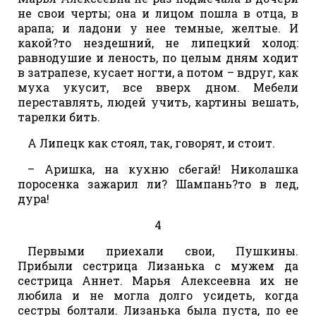
не свои черты; она и лицом пошла в отца, в
арапа; и ладони у нее темные, желтые. И
какой?то нездешний, не липецкий холод:
равнодушие и леность, по целым дням ходит
в затрапезе, кусает ногти, а потом – вдруг, как
муха укусит, все вверх дном. Мебели
переставлять, людей учить, картины вешать,
тарелки бить.
А Липецк как стоял, так, говорят, и стоит.
– Аришка, на кухню сбегай! Николашка
поросенка зажарил ли? Шампань?то в лед,
дура!
4
Первыми приехали свои, Пушкины.
Прибыли сестрица Лизанька с мужем да
сестрица Аннет. Марья Алексеевна их не
любила и не могла долго усидеть, когда
сестры болтали. Лизанька была пуста, по ее