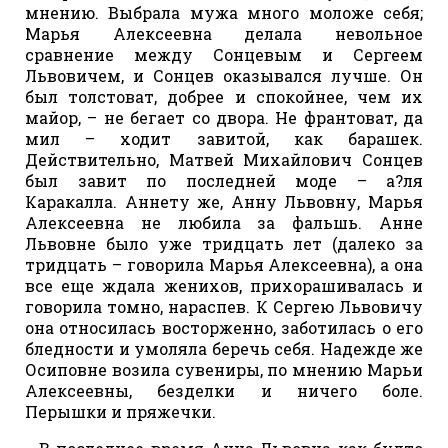
мнению. Выбрала мужа много моложе себя;
Марья Алексеевна делала невольное
сравнение между Сонцевым и Сергеем
Львовичем, и Сонцев оказывался лучше. Он
был толстоват, добрее и спокойнее, чем их
майор, – не бегает со двора. Не франтоват, да
мил – ходит завитой, как барашек.
Действительно, Матвей Михайлович Сонцев
был завит по последней моде – а?ля
Каракалла. Аннету же, Анну Львовну, Марья
Алексеевна не любила за фальшь. Анне
Львовне было уже тридцать лет (далеко за
тридцать – говорила Марья Алексеевна), а она
все еще ждала женихов, прихорашивалась и
говорила томно, нараспев. К Сергею Львовичу
она относилась восторженно, заботилась о его
бледности и умоляла беречь себя. Надежде же
Осиповне возила сувениры, по мнению Марьи
Алексеевны, безделки и ничего боле.
Перышки и пряжечки.