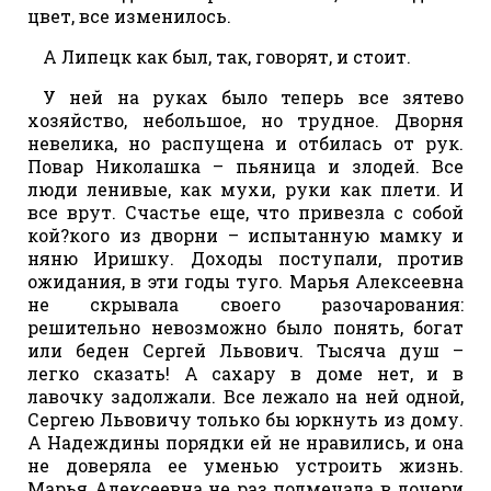
цвет, все изменилось.
А Липецк как был, так, говорят, и стоит.
У ней на руках было теперь все зятево
хозяйство, небольшое, но трудное. Дворня
невелика, но распущена и отбилась от рук.
Повар Николашка – пьяница и злодей. Все
люди ленивые, как мухи, руки как плети. И
все врут. Счастье еще, что привезла с собой
кой?кого из дворни – испытанную мамку и
няню Иришку. Доходы поступали, против
ожидания, в эти годы туго. Марья Алексеевна
не скрывала своего разочарования:
решительно невозможно было понять, богат
или беден Сергей Львович. Тысяча душ –
легко сказать! А сахару в доме нет, и в
лавочку задолжали. Все лежало на ней одной,
Сергею Львовичу только бы юркнуть из дому.
А Надеждины порядки ей не нравились, и она
не доверяла ее уменью устроить жизнь.
Марья Алексеевна не раз подмечала в дочери