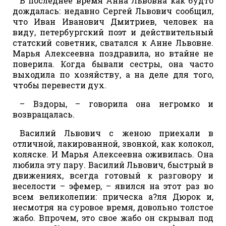
В последнее время Анна Львовна как будто
дождалась: недавно Сергей Львович сообщил,
что Иван Иванович Дмитриев, человек на
виду, петербургский поэт и действительный
статский советник, сватался к Анне Львовне.
Марья Алексеевна поздравила, но втайне не
поверила. Когда бывали сестры, она часто
выходила по хозяйству, а на деле для того,
чтобы перевести дух.
– Вздоры, – говорила она негромко и
возвращалась.
Василий Львович с женою приехали в
отличной, лакированной, звонкой, как колокол,
коляске. И Марья Алексеевна оживилась. Она
любила эту пару. Василий Львович, быстрый в
движениях, всегда готовый к разговору и
веселости – эфемер, – явился на этот раз во
всем великолепии: прическа а?ля Дюрок и,
несмотря на суровое время, довольно толстое
жабо. Впрочем, это свое жабо он скрывал под