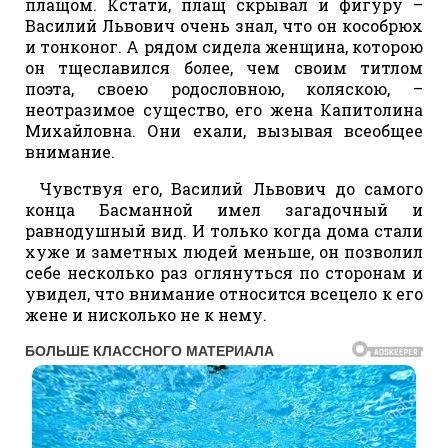
плащом. Кстати, плащ скрывал и фигуру –
Василий Львович очень знал, что он кособрюх
и тонконог. А рядом сидела женщина, которою
он тщеславился более, чем своим титлом
поэта, своею родословною, коляскою, –
неотразимое существо, его жена Капитолина
Михайловна. Они ехали, вызывая всеобщее
внимание.
Чувствуя его, Василий Львович до самого
конца Басманной имел загадочный и
равнодушный вид. И только когда дома стали
хуже и заметных людей меньше, он позволил
себе несколько раз оглянуться по сторонам и
увидел, что внимание относится всецело к его
жене и нисколько не к нему.