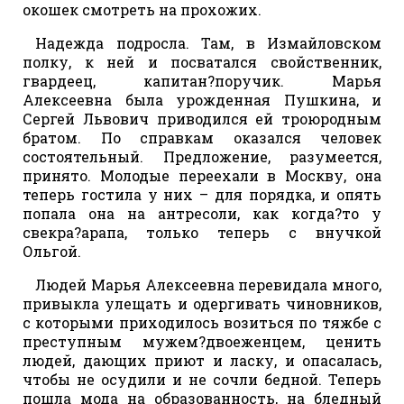
окошек смотреть на прохожих.
Надежда подросла. Там, в Измайловском
полку, к ней и посватался свойственник,
гвардеец, капитан?поручик. Марья
Алексеевна была урожденная Пушкина, и
Сергей Львович приводился ей троюродным
братом. По справкам оказался человек
состоятельный. Предложение, разумеется,
принято. Молодые переехали в Москву, она
теперь гостила у них – для порядка, и опять
попала она на антресоли, как когда?то у
свекра?арапа, только теперь с внучкой
Ольгой.
Людей Марья Алексеевна перевидала много,
привыкла улещать и одергивать чиновников,
с которыми приходилось возиться по тяжбе с
преступным мужем?двоеженцем, ценить
людей, дающих приют и ласку, и опасалась,
чтобы не осудили и не сочли бедной. Теперь
пошла мода на образованность, на бледный