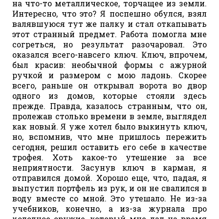
на что-то металлическое, торчащее из земли.
Интересно, что это? Я поспешно обулся, взял
валявшуюся тут же палку и стал откапывать
этот странный предмет. Работа помогла мне
согреться, но результат разочаровал. Это
оказался всего-навсего ключ. Ключ, впрочем,
был красив: необычной формы с ажурной
ручкой и размером с мою ладонь. Скорее
всего, раньше он открывал ворота во двор
одного из домов, которые стояли здесь
прежде. Правда, казалось странным, что он,
пролежав столько времени в земле, выглядел
как новый. Я уже хотел было выкинуть ключ,
но, вспомнив, что мне пришлось пережить
сегодня, решил оставить его себе в качестве
трофея. Хоть какое-то утешение за все
неприятности. Засунув ключ в карман, я
отправился домой. Хорошо еще, что, падая, я
выпустил портфель из рук, и он не свалился в
воду вместе со мной. Это утешало. Не из-за
учебников, конечно, а из-за журнала про
холодное оружие, который мне дал на время