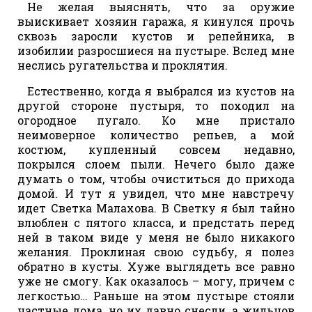
Не желая выяснять, что за оружие
выискивает хозяин гаража, я кинулся прочь
сквозь заросли кустов и репейника, в
изобилии разросшиеся на пустыре. Вслед мне
неслись ругательства и проклятия.
Естественно, когда я выбрался из кустов на
другой стороне пустыря, то походил на
огородное пугало. Ко мне пристало
неимоверное количество репьев, а мой
костюм, купленный совсем недавно,
покрылся слоем пыли. Нечего было даже
думать о том, чтобы очиститься до прихода
домой. И тут я увидел, что мне навстречу
идет Светка Малахова. В Светку я был тайно
влюблен с пятого класса, и предстать перед
ней в таком виде у меня не было никакого
желания. Проклиная свою судьбу, я полез
обратно в кусты. Хуже выглядеть все равно
уже не смогу. Как оказалось – могу, причем с
легкостью… Раньше на этом пустыре стояли
частные дома, но их давно снесли, а жильцов