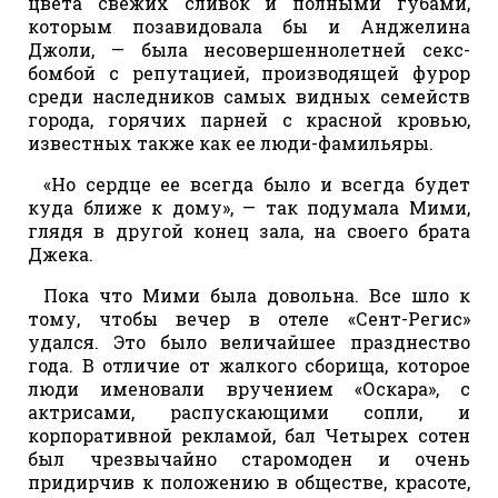
цвета свежих сливок и полными губами,
которым позавидовала бы и Анджелина
Джоли, — была несовершеннолетней секс-
бомбой с репутацией, производящей фурор
среди наследников самых видных семейств
города, горячих парней с красной кровью,
известных также как ее люди-фамильяры.
«Но сердце ее всегда было и всегда будет
куда ближе к дому», — так подумала Мими,
глядя в другой конец зала, на своего брата
Джека.
Пока что Мими была довольна. Все шло к
тому, чтобы вечер в отеле «Сент-Регис»
удался. Это было величайшее празднество
года. В отличие от жалкого сборища, которое
люди именовали вручением «Оскара», с
актрисами, распускающими сопли, и
корпоративной рекламой, бал Четырех сотен
был чрезвычайно старомоден и очень
придирчив к положению в обществе, красоте,