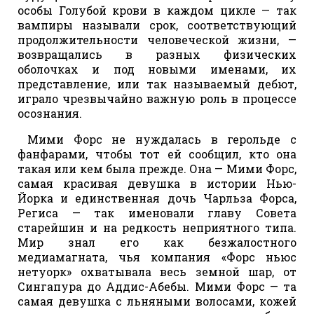
особы Голубой крови в каждом цикле — так
вампиры называли срок, соответствующий
продолжительности человеческой жизни, —
возвращались в разных физических
оболочках и под новыми именами, их
представление, или так называемый дебют,
играло чрезвычайно важную роль в процессе
осознания.
Мими Форс не нуждалась в герольде с
фанфарами, чтобы тот ей сообщил, кто она
такая или кем была прежде. Она — Мими Форс,
самая красивая девушка в истории Нью-
Йорка и единственная дочь Чарльза Форса,
Региса — так именовали главу Совета
старейшин и на редкость неприятного типа.
Мир знал его как безжалостного
медиамагната, чья компания «Форс ньюс
нетуорк» охватывала весь земной шар, от
Сингапура до Аддис-Абебы. Мими Форс — та
самая девушка с льняными волосами, кожей