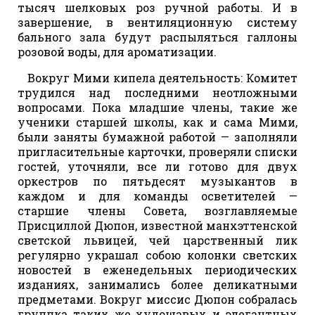
тысяч шелковых роз ручной работы. И в
завершение, в вентиляционную систему
бального зала будут распыляться галлоны
розовой воды, для ароматизации.
Вокруг Мими кипела деятельность: Комитет
трудился над последними неотложными
вопросами. Пока младшие члены, такие же
ученики старшей школы, как и сама Мими,
были заняты бумажной работой — заполняли
пригласительные карточки, проверяли списки
гостей, уточняли, все ли готово для двух
оркестров по пятьдесят музыкантов в
каждом и для команды осветителей —
старшие члены Совета, возглавляемые
Присциллой Дюпон, известной манхэттенской
светской львицей, чей царственный лик
регулярно украшал собою колонки светских
новостей в еженедельных периодических
изданиях, занимались более деликатными
предметами. Вокруг миссис Дюпон собралась
группка таких же худощавых и элегантных