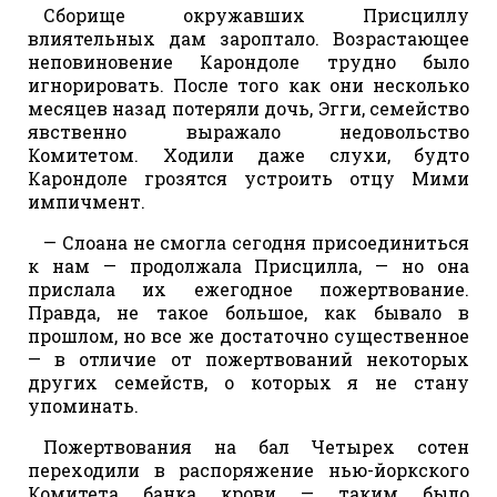
Сборище окружавших Присциллу
влиятельных дам зароптало. Возрастающее
неповиновение Карондоле трудно было
игнорировать. После того как они несколько
месяцев назад потеряли дочь, Эгги, семейство
явственно выражало недовольство
Комитетом. Ходили даже слухи, будто
Карондоле грозятся устроить отцу Мими
импичмент.
— Слоана не смогла сегодня присоединиться
к нам — продолжала Присцилла, — но она
прислала их ежегодное пожертвование.
Правда, не такое большое, как бывало в
прошлом, но все же достаточно существенное
— в отличие от пожертвований некоторых
других семейств, о которых я не стану
упоминать.
Пожертвования на бал Четырех сотен
переходили в распоряжение нью-йоркского
Комитета банка крови — таким было