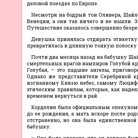
деловой поездке по Европе.
Несмотря на бодрый тон Оливера, Шайл
Венеции, а они так ничего и не нашли. 
Путешествие оказалось совершенно безр
Девушка принялась отдирать этикетку 
превратилась в длинную тонкую полоску 
Почти два месяца назад на бабушку Шайл
смертельных врагов вампиров Голубой кро
Голубая, — это падшие ангелы, пригово
Однако же представители Серебряной кр
изгнанному Князю небес, самому Люцифе
этическим правилам, которые, как наде
временем вернуться в рай.
Корделия была официальным опекуном Ш
до ее рождения, а мать вскоре после род
отстраненно, но она была единственной
бабушку.
— Она была уверена, что он должен быт