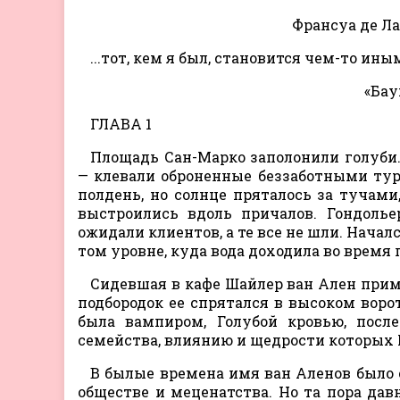
Франсуа де Ла
...тот, кем я был, становится чем-то ины
«Бау
ГЛАВА 1
Площадь Сан-Марко заполонили голуби.
— клевали оброненные беззаботными ту
полдень, но солнце пряталось за тучами
выстроились вдоль причалов. Гондолье
ожидали клиентов, а те все не шли. Начал
том уровне, куда вода доходила во время 
Сидевшая в кафе Шайлер ван Ален примо
подбородок ее спрятался в высоком воро
была вампиром, Голубой кровью, посл
семейства, влиянию и щедрости которых
В былые времена имя ван Аленов было
обществе и меценатства. Но та пора да