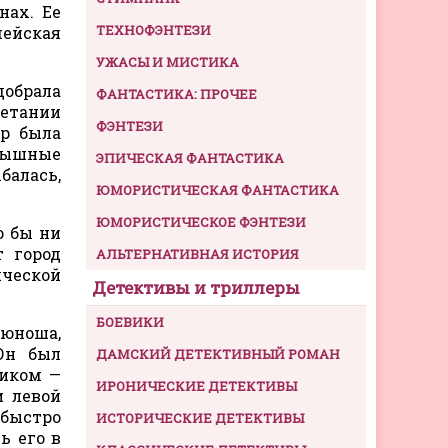
нах. Ее
ТЕХНОФЭНТЕЗИ
мейская
УЖАСЫ И МИСТИКА
добрала
ФАНТАСТИКА: ПРОЧЕЕ
четании
ФЭНТЕЗИ
ер была
 пышные
ЭПИЧЕСКАЯ ФАНТАСТИКА
балась,
ЮМОРИСТИЧЕСКАЯ ФАНТАСТИКА
ЮМОРИСТИЧЕСКОЕ ФЭНТЕЗИ
о бы ни
т город
АЛЬТЕРНАТИВНАЯ ИСТОРИЯ
ической
Детективы и триллеры
БОЕВИКИ
юноша,
Он был
ДАМСКИЙ ДЕТЕКТИВНЫЙ РОМАН
ником —
ИРОНИЧЕСКИЕ ДЕТЕКТИВЫ
и левой
 быстро
ИСТОРИЧЕСКИЕ ДЕТЕКТИВЫ
ь его в