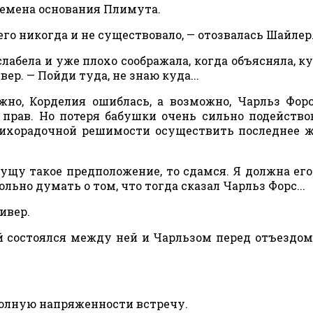
ремена основания Плимута.
 его никогда и не существовало, — отозвалась Шайлер
абела и уже плохо соображала, когда объясняла, ку
р. — Пойди туда, не знаю куда...
но, Корделия ошиблась, а возможно, Чарльз Форс
, прав. Но потеря бабушки очень сильно подейство
лихорадочной решимости осуществить последнее 
пущу такое предположение, то сдамся. Я должна его
ьно думать о том, что тогда сказал Чарльз Форс...
ивер.
й состоялся между ней и Чарльзом перед отъездом,
полную напряженности встречу.