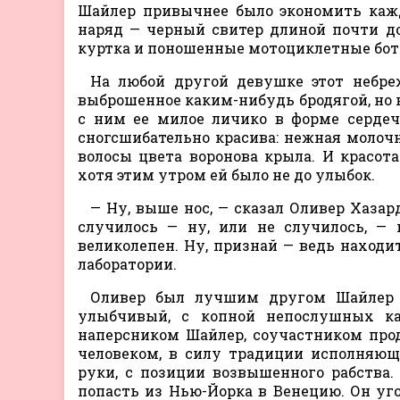
Шайлер привычнее было экономить кажд
наряд — черный свитер длиной почти до
куртка и поношенные мотоциклетные боти
На любой другой девушке этот небре
выброшенное каким-нибудь бродягой, но н
с ним ее милое личико в форме сердеч
сногсшибательно красива: нежная молоч
волосы цвета воронова крыла. И красота
хотя этим утром ей было не до улыбок.
— Ну, выше нос, — сказал Оливер Хазар
случилось — ну, или не случилось, —
великолепен. Ну, признай — ведь находи
лаборатории.
Оливер был лучшим другом Шайлер 
улыбчивый, с копной непослушных к
наперсником Шайлер, соучастником проде
человеком, в силу традиции исполняю
руки, с позиции возвышенного рабства
попасть из Нью-Йорка в Венецию. Он уго