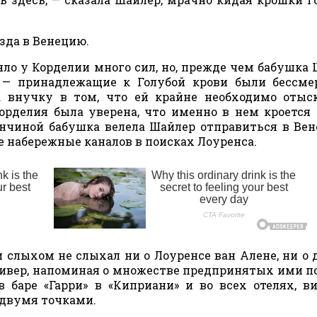
зда в Венецию.
ло у Корделии много сил, но, прежде чем бабушка 
 — принадлежащие к Голубой крови были бессме
а внучку в том, что ей крайне необходимо отыс
Корделия была уверена, что именно в нем кроется
ончиной бабушка велела Шайлер отправиться в Ве
е набережные каналов в поисках Лоуренса.
 слыхом не слыхал ни о Лоуренсе ван Алене, ни о 
ливер, напоминая о множестве предпринятых ими п
в баре «Гарри» в «Киприани» и во всех отелях, в
двумя точками.