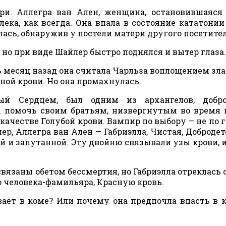
ри. Аллегра ван Ален, женщина, остановившаяс
ека, как всегда. Она впала в состояние кататонии
ась, обнаружив у постели матери другого посетител
, но при виде Шайлер быстро поднялся и вытер глаза.
ь месяц назад она считала Чарльза воплощением зла
ной крови. Но она промахнулась.
й Сердцем, был одним из архангелов, добро
бы помочь своим братьям, низвергнутым во время
ачестве Голубой крови. Вампир по выбору — не по г
, Аллегра ван Ален — Габриэлла, Чистая, Добродет
 и запутанной. Эту двойню связывали узы крови, и
вязаны обетом бессмертия, но Габриэлла отреклась о
го человека-фамильяра, Красную кровь.
ает в коме? Или почему она предпочла впасть в 