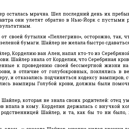
ер осталась мрачна. Шел последний день их пребы
Завтра они улетят обратно в Нью-Йорк с пустыми 
езультатным.
от своей бутылки «Пеллегрино», осторожно, так, ч
зеленой бумаги. Шайлер не желала быстро сдаваться
ер, Корделию ван Ален, напал кто-то из Серебряной
ви. Шайлер знала от Корделии, что Серебряная кровь
ренные к проведению своей бессмертной жизни на
ови, в отличие от голубокровных, поклялись в в
ру, и отказались подчиняться кодексу вампиров, 
ялись вампиры Голубой крови, должны были помоч
айлер, которая не знала своих родителей: отец у
ов впала в кому. Корделия держалась с внучкой хо
 родственницей Шайлер, и та, как бы то ни было,
ь здесь, — сказала Шайлер, мрачно кидая крошки г