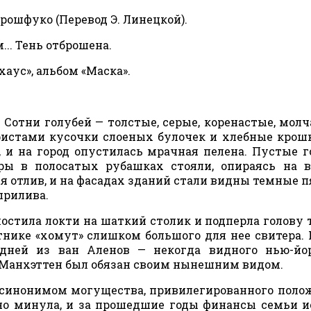
рошфуко (Перевод Э. Линецкой).
м... Тень отброшена.
хаус», альбом «Маска».
 Сотни голубей — толстые, серые, коренастые, мол
ристами кусочки слоеных булочек и хлебные крош
, и на город опустилась мрачная пелена. Пустые 
ры в полосатых рубашках стояли, опираясь на в
ся отлив, и на фасадах зданий стали видны темные п
прилива.
стила локти на шаткий столик и подперла голову т
тнике «хомут» слишком большого для нее свитера.
едней из ван Аленов — некогда видного нью-йо
 Манхэттен был обязан своим нынешним видом.
 синонимом могущества, привилегированного поло
вно минула, и за прошедшие годы финансы семьи и