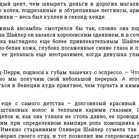
ый цент, чем швырять деньги в дорогих магази
 колен, подрезанные и обтрепанные леггинсы, ар
нки — весь был куплен в секонд-хенде.
жный ансамбль смотрелся бы так, словно она по
а Шайлер он казался королевским одеянием, и в со
ка выглядело еще более привлекательным. Шайл
но-белая кожа, глубоко посаженные синие глаза и
 ее делалась еще неотразимее, когда девушка улы
д-Перри, поднося к губам чашечку с эспрессо. — Чт
 но мы получим свой небольшой перерыв. А это
ться в Венеции куда приятнее, чем торчать в хим
еще с самого детства — долговязый красивый 
аштановых волос и теплыми карими глазами. 
лок и, как она узнала не столь давно, ее провод
щим при определенном вампире роль помощника 
. Именно стараниями Оливера Шайлер сумела так
ворил своего отца, и тот позволил им сопровождат