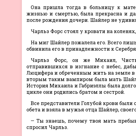
Она пришла тогда в больницу к мате
жизнью и смертью, была прекрасна и дал
после рождения дочери. Шайлер не удивил
Чарльз Форс стоял у кровати на коленях
На миг Шайлер пожалела его. Всего лиш
обвинила его в принадлежности к Серебря
Чарльз Форс, он же Михаил, Чисты
отправившихся в изгнание с небес, да
Люцифера и обреченным жить на земле в к
вторым таким вампиром была мать Шайлер
История Михаила и Габриэллы была долгой
цикле они родились братом и сестрой.
Все представители Голубой крови были с
обета и взяла в мужья отца Шайлер, свое
— Ты знаешь, почему твоя мать пребыв
спросил Чарльз.