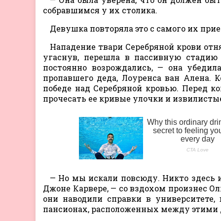
собравшимся у их столика.
Девушка повторяла это с самого их прие
Нападение твари Серебряной крови отня
угаснув, перешла в пассивную стадию
постоянно возрождались, — она убедил
пропавшего деда, Лоуренса ван Алена. 
победе над Серебряной кровью. Перед к
прочесать ее кривые улочки и извилисты
— Но мы искали повсюду. Никто здесь и
Джоне Карвере, — со вздохом произнес О
они наводили справки в университете, 
пансионах, расположенных между этими 