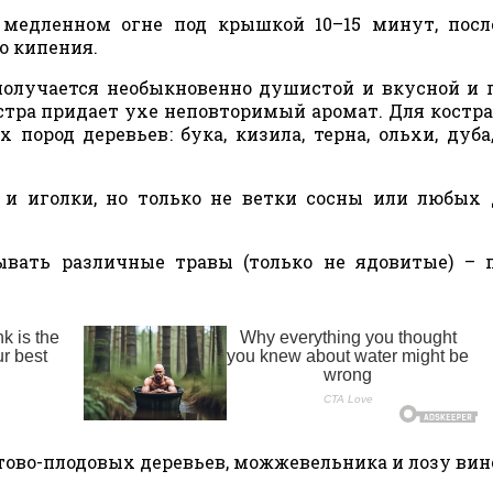
медленном огне под крышкой 10–15 минут, посл
о кипения.
получается необыкновенно душистой и вкусной и 
остра придает ухе неповторимый аромат. Для костр
ород деревьев: бука, кизила, терна, ольхи, дуба,
и иголки, но только не ветки сосны или любых
ывать различные травы (только не ядовитые) – 
тово-плодовых деревьев, можжевельника и лозу вин