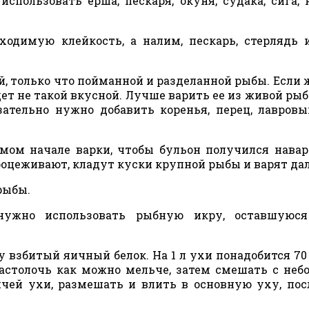
пользовать ерша, пескаря, окуня, судака, сига, 
ходимую клейкость, а налим, пескарь, стерлядь 
й, только что пойманной и разделанной рыбы. Если 
дет не такой вкусной. Лучше варить ее из живой рыб
зательно нужно добавить коренья, перец, лавровы
мом начале варки, чтобы бульон получился нава
роцеживают, кладут куски крупной рыбы и варят да
 рыбы.
 нужно использовать рыбную икру, оставшуюся
у взбитый яичный белок. На 1 л ухи понадобится 70
растолочь как можно мельче, затем смешать с не
ячей ухи, размешать и влить в основную уху, пос