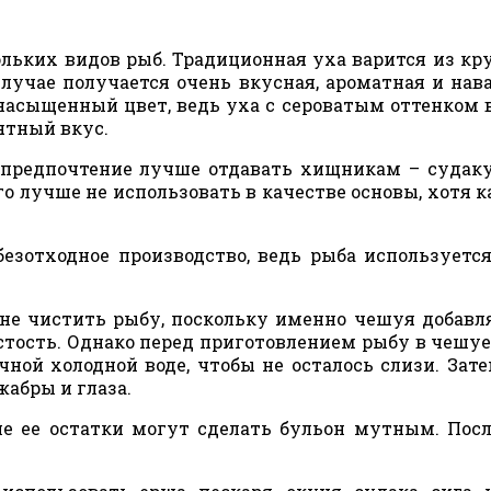
ольких видов рыб. Традиционная уха варится из кр
лучае получается очень вкусная, ароматная и нав
насыщенный цвет, ведь уха с сероватым оттенком 
ятный вкус.
 предпочтение лучше отдавать хищникам – судаку
его лучше не использовать в качестве основы, хотя к
безотходное производство, ведь рыба используетс
не чистить рыбу, поскольку именно чешуя добавл
стость. Однако перед приготовлением рыбу в чешу
ной холодной воде, чтобы не осталось слизи. Зат
абры и глаза.
е ее остатки могут сделать бульон мутным. Посл