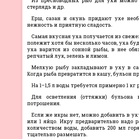
Из пресноводных рыб для ухи можно ис
стерлядь и др.
Ерш, сазан и окунь придают ухе необ
нежность и приятную сладость.
Самая вкусная уха получается из свеже
полежит хотя бы несколько часов, уха бу
уха варится из сонной рыбы, в нее обя
репчатый лук, зелень и лимон.
Мелкую рыбу закладывают в уху в са
Когда рыба превратится в кашу, бульон п
На 1–1,5 л воды требуется примерно 1 кг
Для осветления (оттяжки) бульона
потрошения.
Если же икры нет, можно добавить в ух
или 1 яйцо. Икру предварительно надо 
количеством воды, добавить 200 мл гор
тщательно размешать.