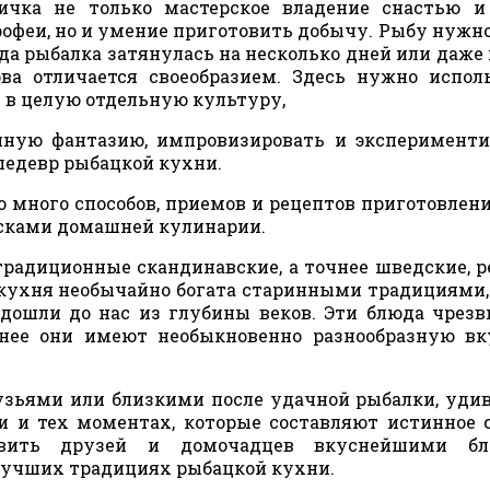
ичка не только мастерское владение снастью и
офеи, но и умение приготовить добычу. Рыбу нужн
да рыбалка затянулась на несколько дней или даже 
а отличается своеобразием. Здесь нужно испол
 в целую отдельную культуру,
нную фантазию, импровизировать и эксперименти
шедевр рыбацкой кухни.
о много способов, приемов и рецептов приготовлен
ысками домашней кулинарии.
радиционные скандинавские, а точнее шведские, 
 кухня необычайно богата старинными традициями,
 дошли до нас из глубины веков. Эти блюда чрез
енее они имеют необыкновенно разнообразную в
узьями или близкими после удачной рыбалки, уди
и и тех моментах, которые составляют истинное 
ивить друзей и домочадцев вкуснейшими бл
 лучших традициях рыбацкой кухни.