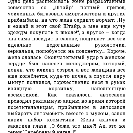
Одно дело расписывать жене разработанный
совместно со „Штайр“ полный привод,
усиленные бигазовые амортизаторы и другие
прибамбасы, на что жена сердито ворчит: „Ну
и езжай в этот свой Штайр, а мне еще кучу
одежды покупать к школе!“, а другое — когда
она сама посидит в салоне, пощупает все эти
идеально подогнанные рукояточки,
зеркальца, полюбуется на подсветку… Короче,
жена сдалась. Окончательный удар в женское
сердце был нанесен менеджером, который,
поняв, что клиент созрел, а вот женщина все
еще колеблется, куда-то исчез, а спустя пару
минут появился, торжественно неся в руках
изящную корзинку, наполненную
косметикой. Как оказалось, автосалон
проводил рекламную акцию, во время которой
посетительницам, прибывшим в автосалон
выбирать автомобиль вместе с мужем, салон
дарил набор косметики. Жена ахнула и
закатила глаза: „О боже, это мне?! Ах, это же
серия 'Серебряный ангел' !“