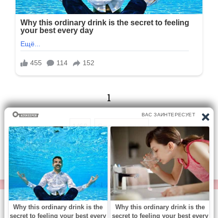
1
1/68
Следующая
Перейти на страницу:
© https://vse-knigi.org