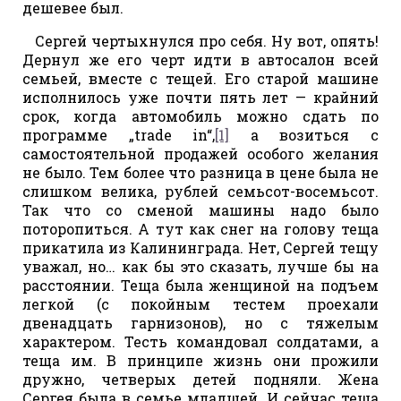
дешевее был.
Сергей чертыхнулся про себя. Ну вот, опять!
Дернул же его черт идти в автосалон всей
семьей, вместе с тещей. Его старой машине
исполнилось уже почти пять лет — крайний
срок, когда автомобиль можно сдать по
программе „trade in“,
[1]
а возиться с
самостоятельной продажей особого желания
не было. Тем более что разница в цене была не
слишком велика, рублей семьсот-восемьсот.
Так что со сменой машины надо было
поторопиться. А тут как снег на голову теща
прикатила из Калининграда. Нет, Сергей тещу
уважал, но… как бы это сказать, лучше бы на
расстоянии. Теща была женщиной на подъем
легкой (с покойным тестем проехали
двенадцать гарнизонов), но с тяжелым
характером. Тесть командовал солдатами, а
теща им. В принципе жизнь они прожили
дружно, четверых детей подняли. Жена
Сергея была в семье младшей. И сейчас теща