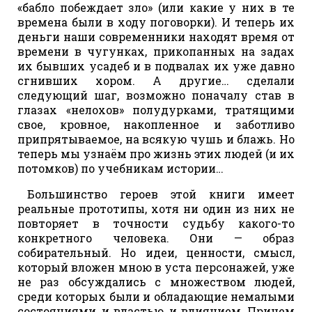
«бабло побеждает зло» (или какие у них в те
времена были в ходу поговорки). И теперь их
деньги наши современники находят время от
времени в чугунках, прикопанных на задах
их бывших усадеб и в подвалах их уже давно
сгнивших хором. А другие… сделали
следующий шаг, возможно поначалу став в
глазах «нелохов» полудурками, тратящими
свое, кровное, накопленное и заботливо
припрятываемое, на всякую чушь и блажь. Но
теперь мы узнаём про жизнь этих людей (и их
потомков) по учебникам истории…
Большинство героев этой книги имеет
реальные прототипы, хотя ни один из них не
повторяет в точности судьбу какого-то
конкретного человека. Они — образ
собирательный. Но идеи, ценности, смысл,
который вложен мною в уста персонажей, уже
не раз обсуждались с множеством людей,
среди которых были и обладающие немалыми
состояниями, и властью, и влиянием. Причем