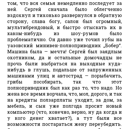
том, что вся семья немедленно последует за
ней. Сергей сначала было облегченно
вздохнул и тихонько развернулся в обратную
сторону, слава богу, салон был огромный,
мультибрендовый, и быстро отыскать их в
каком-нибудь из шоу-румов было
проблематично. Он давно уже точил зубы на
уазовский минивен-полноприводник „Бобер“.
Машина была — мечта! Сергей был заядлым
охотником, да и остальные домочадцы не
прочь были выбраться на выходные куда-
нибудь в глушь, подальше от запруженных
машинами улиц и автострад — порыбачить,
грибы пособирать, так что этот
полноприводник был как раз то, что надо. Но
жена все время ворчала, что, мол, дорого, и так
на кредиты ползарплаты уходит, за дом, за
мебель, и сын уже полгода просит новый
компьютер (что, конечно, верно, ну да когда и
у кого денег хватает?), а тут были все
возможности постараться жену переубедить.