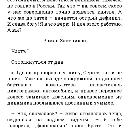
не только в России. Так что — да, совсем скоро
у нас совершенно точно появятся князья. А
что же до татей — начнется острый дефицит.
И слава богу! Я в это верю. И для этого работаю.
А вы?
Роман Злотников
Часть I
Оттолкнуться от дна
«…Где он пропорол эту шину, Сергей так и не
понял. Уже на выезде с окружной на дисплее
бортового компьютера высветилась
пиктограмма автомобиля, и правое переднее
колесо замигало красным, одновременно из
динамика послышался противный зуммер.
— Что, сломалась? — живо отозвалась теща,
сидевшая на заднем сиденье. — Я тебе
говорила, „фольсвагин“ надо брать. Он и