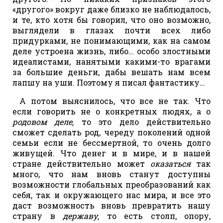
«другого» вокруг даже близко не наблюдалось,
и те, кто хотя бы говорил, что оно возможно,
выглядели в глазах почти всех либо
придурками, не понимающими, как на самом
деле устроена жизнь, либо… особо злостными
идеалистами, нанятыми какими-то врагами
за большие деньги, дабы вешать нам всем
лапшу на уши. Поэтому я писал фантастику…
А потом выяснилось, что все не так. Что
если говорить не о конкретных людях, а о
родовом деле,
то это дело действительно
сможет сделать род, череду поколений одной
семьи если не бессмертной, то очень долго
живущей. Что денег и в мире, и в нашей
стране действительно может
оказаться
так
много, что нам вновь станут доступны
возможности глобальных преобразований как
себя, так и окружающего нас мира, и все это
даст возможность вновь превратить нашу
страну в
державу,
то есть столп, опору,