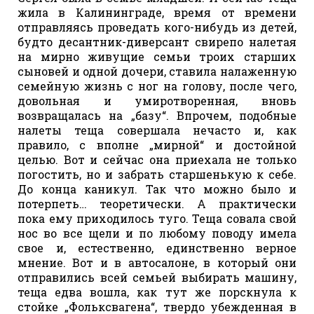
жила в Калининграде, время от времени
отправляясь проведать кого-нибудь из детей,
будто десантник-диверсант свирепо налетая
на мирно живущие семьи троих старших
сыновей и одной дочери, ставила налаженную
семейную жизнь с ног на голову, после чего,
довольная и умиротворенная, вновь
возвращалась на „базу“. Впрочем, подобные
налеты теща совершала нечасто и, как
правило, с вполне „мирной“ и достойной
целью. Вот и сейчас она приехала не только
погостить, но и забрать старшенькую к себе.
До конца каникул. Так что можно было и
потерпеть… теоретически. А практически
пока ему приходилось туго. Теща совала свой
нос во все щели и по любому поводу имела
свое и, естественно, единственно верное
мнение. Вот и в автосалоне, в который они
отправились всей семьей выбирать машину,
теща едва вошла, как тут же порскнула к
стойке „Фольксвагена“, твердо убежденная в