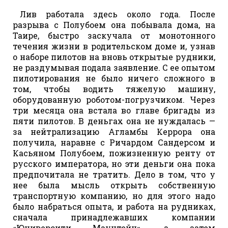
Лив работала здесь около года. После
разрыва с Полубоем она побывала дома, на
Таире, быстро заскучала от монотонного
течения жизни в родительском доме и, узнав
о наборе пилотов на вновь открытые рудники,
не раздумывая подала заявление. С ее опытом
пилотирования не было ничего сложного в
том, чтобы водить тяжелую машину,
оборудованную роботом-погрузчиком. Через
три месяца она встала во главе бригады из
пяти пилотов. В деньгах она не нуждалась —
за нейтрализацию Агламбы Керрора она
получила, наравне с Ричардом Сандерсом и
Касьяном Полубоем, пожизненную ренту от
русского императора, но эти деньги она пока
предпочитала не тратить. Дело в том, что у
нее была мысль открыть собственную
транспортную компанию, но для этого надо
было набраться опыта, и работа на рудниках,
сначала принадлежавших компании
«Юниверсити Маунтейн», а затем