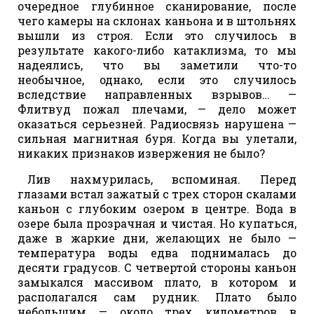
очередное глубинное сканирование, после
чего камеры на склонах каньона и в штольнях
вышли из строя. Если это случилось в
результате какого-либо катаклизма, то мы
надеялись, что вы заметили что-то
необычное, однако, если это случилось
вследствие направленных взрывов… —
Флитвуд пожал плечами, — дело может
оказаться серьезней. Радиосвязь нарушена —
сильная магнитная буря. Когда вы улетали,
никаких признаков извержения не было?
Лив нахмурилась, вспоминая. Перед
глазами встал зажатый с трех сторон скалами
каньон с глубоким озером в центре. Вода в
озере была прозрачная и чистая. Но купаться,
даже в жаркие дни, желающих не было —
температура воды едва поднималась до
десяти градусов. С четвертой стороны каньон
замыкался массивом плато, в котором и
располагался сам рудник. Плато было
небольшим — около трех километров в