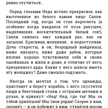
равно случиться…
Перед глазами Неда встало прекрасное, как
выточенное из белого камня лицо Салли.
Последний год, когда он стал взрослеть (а
особенно когда наедался от пуза ракушек,
выделявших восхитительный белый сок!),
Салли снилась ему каждый раз, как он
засыпал. Красивая, желанная… и недоступная.
Дочь старосты, и он, безродный найдёныш,
ниже низшего, ниже даже рабов, которые
вполне хорошо чувствовали себя в своих
ошейниках и жили в доме, в отличие от него,
презренного арда. Какие у него шансы иметь
эту женщину? Даже смешно подумать…
Иногда он мечтал о том, что однажды,
пристанет к берегу корабль, с него спустятся
люди в блестящей стали, с острыми мечами в
руках, и крикнут: «Нед! Нед, где ты! Мы за
тобой приплыли! Мы твоя родня! Скорее к нам,
скорее!» — и он побежит к ним, уткнётся носом