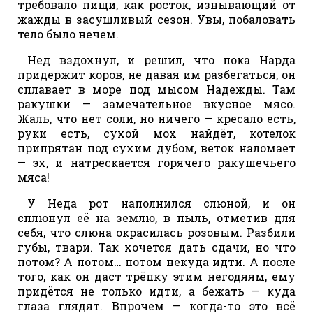
требовало пищи, как росток, изнывающий от
жажды в засушливый сезон. Увы, побаловать
тело было нечем.
Нед вздохнул, и решил, что пока Нарда
придержит коров, не давая им разбегаться, он
сплавает в море под мысом Надежды. Там
ракушки — замечательное вкусное мясо.
Жаль, что нет соли, но ничего — кресало есть,
руки есть, сухой мох найдёт, котелок
припрятан под сухим дубом, веток наломает
— эх, и натрескается горячего ракушечьего
мяса!
У Неда рот наполнился слюной, и он
сплюнул её на землю, в пыль, отметив для
себя, что слюна окрасилась розовым. Разбили
губы, твари. Так хочется дать сдачи, но что
потом? А потом… потом некуда идти. А после
того, как он даст трёпку этим негодяям, ему
придётся не только идти, а бежать — куда
глаза глядят. Впрочем — когда-то это всё