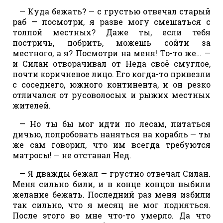
— Куда бежать? — с грустью отвечал старый
раб — посмотри, я разве могу смешаться с
толпой местных? Даже ты, если тебя
постричь, побрить, можешь сойти за
местного, а я? Посмотри на меня! То-то же… —
и Силан отворачивал от Неда своё смуглое,
почти коричневое лицо. Его когда-то привезли
с соседнего, южного континента, и он резко
отличался от русоволосых и рыжих местных
жителей.
— Но ты бы мог идти по лесам, питаться
дичью, попробовать наняться на корабль — ты
же сам говорил, что им всегда требуются
матросы! — не отставал Нед.
— Я дважды бежал — грустно отвечал Силан.
Меня сильно били, и в конце концов выбили
желание бежать. Последний раз меня избили
так сильно, что я месяц не мог подняться.
После этого во мне что-то умерло. Да что