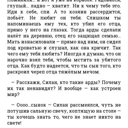
глупый… ладно — хватит. Ни к чему тебе это.
Иди к себе, спи. А то хозяин рассердится,
побьёт. Не любит он тебя. Слишком ты
напоминаешь ему тех, кто убил его отца,
прямо у него на глазах. Тогда арды сделали
налёт на деревню, отец его защищал семью…
Мать изнасиловали — прямо над ним, он сидел
под кроватью и слушал, как она кричит. Так
чего ему тебя любить? Иногда я думаю, что он
нарочно взял тебя, чтобы мстить за убитого
отца. Как будто надеется, что ты сын того, кто
раскроил череп отца тяжёлым мечом.
— Расскажи, Силан, кто такие арды? Почему
их так ненавидят? И вообще — как устроен
мир?
— Оооо…сынок — Силан рассмеялся, чуть не
потушив сальную свечу, коптящую на столе —
ты хочешь знать то, чего не знает никто на
свете!