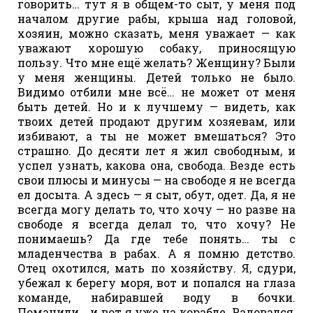
говорить… тут я в общем-то сыт, у меня под
началом другие рабы, крыша над головой,
хозяин, можно сказать, меня уважает — как
уважают хорошую собаку, приносящую
пользу. Что мне ещё желать? Женщину? Были
у меня женщины. Детей только не было.
Видимо отбили мне всё… не может от меня
быть детей. Но и к лучшему — видеть, как
твоих детей продают другим хозяевам, или
избивают, а ты не может вмешаться? Это
страшно. До десяти лет я жил свободным, и
успел узнать, какова она, свобода. Везде есть
свои плюсы и минусы — на свободе я не всегда
ел досыта. А здесь — я сыт, обут, одет. Да, я не
всегда могу делать то, что хочу — но разве на
свободе я всегда делал то, что хочу? Не
понимаешь? Да где тебе понять… ты с
младенчества в рабах. А я помню детство.
Отец охотился, мать по хозяйству. Я, сдури,
убежал к берегу моря, вот и попался на глаза
команде, набиравшей воду в бочки.
Поманили… и вот я уже на корабле. Радовался,