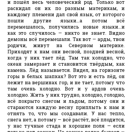
и пошёл весь человеческий род. Только вот
раскидал он их по разным материкам, и
каждому племени дал свой язык, от которого
пошли другие языки…а потом всё
перемешалось, получились новые языки…и
как это случилось — никто не знает. Видно
демоны всё перемешали. Так вот — арды, твои
родичи, живут на Северном материке.
Приходят к нам они весной, поздней весной,
когда у них тает лёд. Там так холодно, что
океан замерзает и становится твёрдым, как
камень. Лёд называется. Видел, на горизонте
горы в белых шапках? Вот это и есть лёд, он
лежит на вершинах гор, и не тает, потому что
там очень холодно. Вот и у ардов очень
холодно. Жить у них трудно, холодно, голодно,
всё покрыто снегом и льдом, потому они и
стараются каждую весну приплыть к нам и
отнять то, что мы создавали. У нас тепло,
снега нет, а потому — всё растёт, всё плодится,
у нас тучные стада и хорошие поля — если
только нет засухи. Но засуха редко бывает —