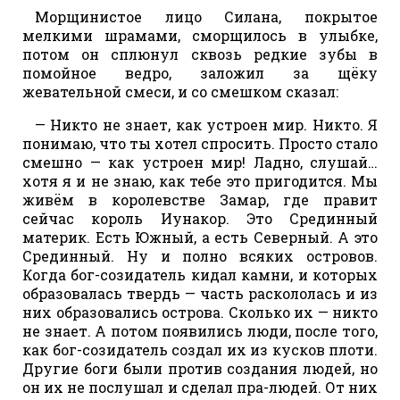
Морщинистое лицо Силана, покрытое
мелкими шрамами, сморщилось в улыбке,
потом он сплюнул сквозь редкие зубы в
помойное ведро, заложил за щёку
жевательной смеси, и со смешком сказал:
— Никто не знает, как устроен мир. Никто. Я
понимаю, что ты хотел спросить. Просто стало
смешно — как устроен мир! Ладно, слушай…
хотя я и не знаю, как тебе это пригодится. Мы
живём в королевстве Замар, где правит
сейчас король Иунакор. Это Срединный
материк. Есть Южный, а есть Северный. А это
Срединный. Ну и полно всяких островов.
Когда бог-созидатель кидал камни, и которых
образовалась твердь — часть раскололась и из
них образовались острова. Сколько их — никто
не знает. А потом появились люди, после того,
как бог-созидатель создал их из кусков плоти.
Другие боги были против создания людей, но
он их не послушал и сделал пра-людей. От них