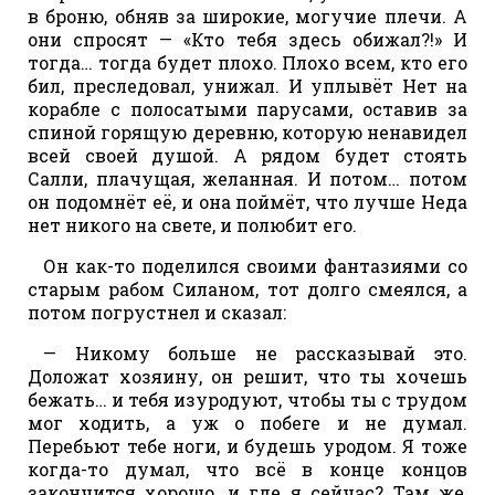
в броню, обняв за широкие, могучие плечи. А
они спросят — «Кто тебя здесь обижал?!» И
тогда… тогда будет плохо. Плохо всем, кто его
бил, преследовал, унижал. И уплывёт Нет на
корабле с полосатыми парусами, оставив за
спиной горящую деревню, которую ненавидел
всей своей душой. А рядом будет стоять
Салли, плачущая, желанная. И потом… потом
он подомнёт её, и она поймёт, что лучше Неда
нет никого на свете, и полюбит его.
Он как-то поделился своими фантазиями со
старым рабом Силаном, тот долго смеялся, а
потом погрустнел и сказал:
— Никому больше не рассказывай это.
Доложат хозяину, он решит, что ты хочешь
бежать… и тебя изуродуют, чтобы ты с трудом
мог ходить, а уж о побеге и не думал.
Перебьют тебе ноги, и будешь уродом. Я тоже
когда-то думал, что всё в конце концов
закончится хорошо, и где я сейчас? Там же,