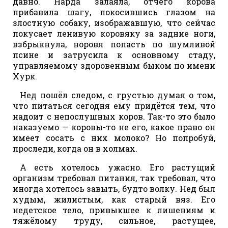
давно. Нарда залаяла, отчего корова
прибавила шагу, покосившись глазом на
злостную собаку, изображавшую, что сейчас
покусает ленивую коровяку за задние ноги,
взбрыкнула, норовя попасть по шумливой
псине и затрусила к основному стаду,
управляемому здоровенным быком по имени
Хурк.
Нед пошёл следом, с грустью думая о том,
что питаться сегодня ему придётся тем, что
надоит с непослушных коров. Так-то это было
наказуемо — коровы-то не его, какое право он
имеет сосать с них молоко? Но попробуй,
проследи, когда он в холмах.
А есть хотелось ужасно. Его растущий
организм требовал питания, так требовал, что
иногда хотелось завыть, будто волку. Нед был
худым, жилистым, как старый вяз. Его
недетское тело, привыкшее к лишениям и
тяжёлому труду, сильное, растущее,