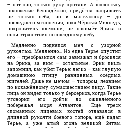
— вот оно, только руку протяни. А поскольку
положение безнадёжно, придётся защищать
не только себя, но и мальчишку — до
последнего мгновения, пока Чёрный Медведь,
покровитель племени, не возьмёт Эрика в
свои странствия по звёздному небу.
Медленно поднялся меч с узорной
рукоятью. Медленно… Но едва Терье опустил
его — преобразился сам: завизжал и бросился
на Эрика, за ним — остальные. Эрик лишь
запомнил, как убил Терье: легко — как глупую
домашнюю птицу равнинных осёдлых
жителей. Даже не мечом — топором, лезвием
по искажённому сумасшествием лицу. Такие
лица он видел только у берсерков, когда Терье
уговорил его дойти до оживлённого
побережья моря Атлантов… Ещё треск
сломанных лицевых костей отдавался в
длинной рукояти боевого топора, ещё падал
Терье, а уже алый огонь великой битвы