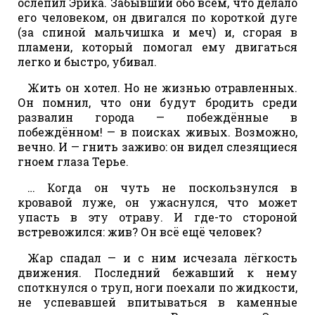
ослепил Эрика. Забывший обо всём, что делало
его человеком, он двигался по короткой дуге
(за спиной мальчишка и меч) и, сгорая в
пламени, который помогал ему двигаться
легко и быстро, убивал.
Жить он хотел. Но не жизнью отравленных.
Он помнил, что они будут бродить среди
развалин города — побеждённые в
побеждённом! — в поисках живых. Возможно,
вечно. И — гнить заживо: он видел слезящиеся
гноем глаза Терье.
… Когда он чуть не поскользнулся в
кровавой луже, он ужаснулся, что может
упасть в эту отраву. И где-то стороной
встревожился: жив? Он всё ещё человек?
Жар спадал — и с ним исчезала лёгкость
движения. Последний бежавший к нему
споткнулся о труп, ноги поехали по жидкости,
не успевавшей впитываться в каменные