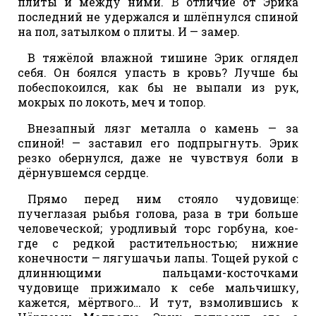
плиты и между ними. В отличие от Эрика
последний не удержался и шлёпнулся спиной
на пол, затылком о плиты. И — замер.
В тяжёлой влажной тишине Эрик оглядел
себя. Он боялся упасть в кровь? Лучше бы
побеспокоился, как бы не выпали из рук,
мокрых по локоть, меч и топор.
Внезапный лязг металла о камень — за
спиной! — заставил его подпрыгнуть. Эрик
резко обернулся, даже не чувствуя боли в
дёрнувшемся сердце.
Прямо перед ним стояло чудовище:
пучеглазая рыбья голова, раза в три больше
человеческой; уродливый торс горбуна, кое-
где с редкой растительностью; нижние
конечности — лягушачьи лапы. Тощей рукой с
длиннющими пальцами-косточками
чудовище прижимало к себе мальчишку,
кажется, мёртвого… И тут, взмолившись к