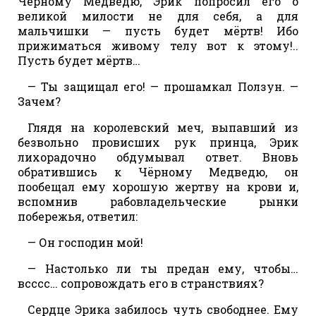
Чёрному Медведю, Эрик попросил его о
великой милости не для себя, а для
мальчишки — пусть будет мёртв! Ибо
прижиматься живому телу вот к этому!..
Пусть будет мёртв…
— Ты защищал его! — прошамкал Ползун. —
Зачем?
Глядя на королевский меч, выпавший из
безвольно провисших рук принца, Эрик
лихорадочно обдумывал ответ. Вновь
обратившись к Чёрному Медведю, он
пообещал ему хорошую жертву на крови и,
вспомнив рабовладельческие рынки
побережья, ответил:
— Он господин мой!
— Настолько ли ты предан ему, чтобы…
всссс… сопровождать его в странствиях?
Сердце Эрика забилось чуть свободнее. Ему