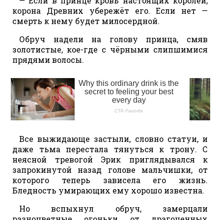
— Если в принце кровь настоящих королей,
корона Древних убережёт его. Если нет —
смерть к нему будет милосердной.
Обруч надели на голову принца, смяв
золотистые, кое-где с чёрными слипшимися
прядями волосы.
Все выжидающе застыли, словно статуи, и
даже тьма перестала тянуться к трону. С
неясной тревогой Эрик приглядывался к
запрокинутой назад голове мальчишки, от
которого теперь зависела его жизнь.
Бледность умирающих ему хорошо известна.
Но вспыхнул обруч, замерцали
разноцветные огоньки от драгоценных