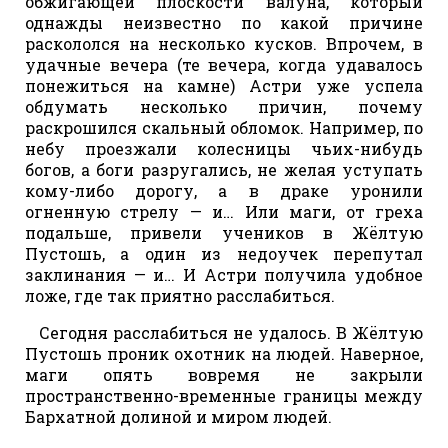
обжигающей плоскости валуна, который
однажды неизвестно по какой причине
раскололся на несколько кусков. Впрочем, в
удачные вечера (те вечера, когда удавалось
понежиться на камне) Астри уже успела
обдумать несколько причин, почему
раскрошился скальный обломок. Например, по
небу проезжали колесницы чьих-нибудь
богов, а боги разругались, не желая уступать
кому-либо дорогу, а в драке уронили
огненную стрелу — и… Или маги, от греха
подальше, привели учеников в Жёлтую
Пустошь, а один из недоучек перепутал
заклинания — и… И Астри получила удобное
ложе, где так приятно расслабиться.
Сегодня расслабиться не удалось. В Жёлтую
Пустошь проник охотник на людей. Наверное,
маги опять вовремя не закрыли
пространственно-временные границы между
Бархатной долиной и миром людей.