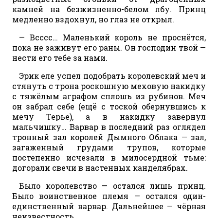
камней на безжизненно-белом лбу. Принц
медленно вздохнул, но глаз не открыл.
— Всссс… Маленький король не проснётся,
пока не заживут его раны. Он господин твой —
нести его тебе за нами.
Эрик еле успел подобрать королевский меч и
стянуть с трона роскошную меховую накидку
с тяжёлым аграфом сплошь из рубинов. Меч
он забрал себе (ещё с тоской обернувшись к
мечу Терье), а в накидку завернул
мальчишку… Варвар в последний раз оглядел
тронный зал королей Дымного Облака — зал,
загаженный грудами трупов, которые
постепенно исчезали в милосердной тьме:
догорали свечи в настенных канделябрах.
Было королевство — остался лишь принц.
Было воинственное племя — остался один-
единственный варвар. Дальнейшее — чёрная
неизвестность.