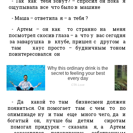
- Так как тебя зовут? – спросил он пока я
ощупывала все что было в машине
- Маша – ответила я – а тебя ?
- Артем – он как то странно на меня
посмотрел скосив глаза – а что у вас сегодня
за заварушка в клубе, пришел с другом а
там хаус просто – будничным тоном
поинтересовался он
- Да какой то там бизнесмен должен
появиться. Он помогает там с чем то по
олимпиаде ну и там еще много чего, да и
богатый он, лучше бы детям сиротам
помогал придурок – сказала я, а Артем
закашлялся подавившись собственным