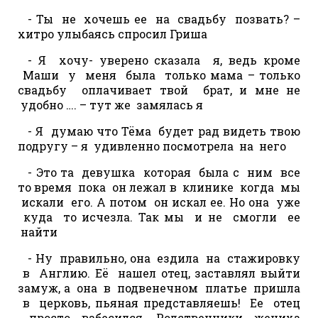
- Ты не хочешь ее на свадьбу позвать? –
хитро улыбаясь спросил Гриша
- Я хочу- уверено сказала я, ведь кроме
Маши у меня была только мама – только
свадьбу оплачивает твой брат, и мне не
удобно …. – тут же замялась я
- Я думаю что Тёма будет рад видеть твою
подругу – я удивленно посмотрела на него
- Это та девушка которая была с ним все
то время пока он лежал в клинике когда мы
искали его. А потом он искал ее. Но она уже
куда то исчезла. Так мы и не смогли ее
найти
- Ну правильно, она ездила на стажировку
в Англию. Её нашел отец, заставлял выйти
замуж, а она в подвенечном платье пришла
в церковь, пьяная представляешь! Ее отец
просто взбесился. Родственники жениха