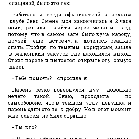
слащавой, было это так:
Работала я тогда официанткой в ночном
клубе, Зевс. Смена моя закончилась в 2 часа
ночи, решила выйти через черный ход,
потому что в самом зале было куча народу,
друзей еще встречу, а хотелось реально
спать. Пройдя по темным коридорам, зашла
в маленький закуток где находился выход.
Стоит парень и пытается открыть эту самую
дверь.
- Тебе помочь? – спросила я
Парень резко повернулся, нуу довольно
нечего такой. Знаю, проходила по
самообороне, что в темном углу девушка и
парень одни это не к добру. Но в этот момент
мне совсем не было страшно.
- Ты кто?
- Я тут работаю, и врятле ты сможешь