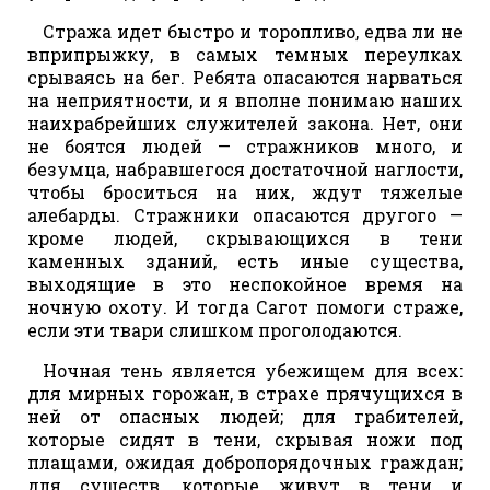
Стража идет быстро и торопливо, едва ли не
вприпрыжку, в самых темных переулках
срываясь на бег. Ребята опасаются нарваться
на неприятности, и я вполне понимаю наших
наихрабрейших служителей закона. Нет, они
не боятся людей — стражников много, и
безумца, набравшегося достаточной наглости,
чтобы броситься на них, ждут тяжелые
алебарды. Стражники опасаются другого —
кроме людей, скрывающихся в тени
каменных зданий, есть иные существа,
выходящие в это неспокойное время на
ночную охоту. И тогда Сагот помоги страже,
если эти твари слишком проголодаются.
Ночная тень является убежищем для всех:
для мирных горожан, в страхе прячущихся в
ней от опасных людей; для грабителей,
которые сидят в тени, скрывая ножи под
плащами, ожидая добропорядочных граждан;
для существ, которые живут в тени и