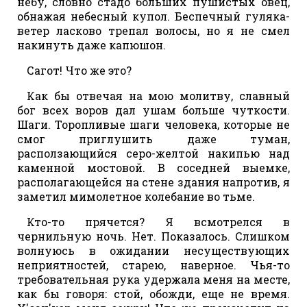
небу, словно стадо больших пушистых овец,
обнажая небесный купол. Беспечный гуляка-
ветер ласково трепал волосы, но я не смел
накинуть даже капюшон.
Сагот! Что же это?
Как бы отвечая на мою молитву, славный
бог всех воров дал ушам больше чуткости.
Шаги. Торопливые шаги человека, которые не
смог приглушить даже туман,
расползающийся серо-желтой накипью над
каменной мостовой. В соседней выемке,
располагающейся на стене здания напротив, я
заметил мимолетное колебание во тьме.
Кто-то прячется? Я всмотрелся в
чернильную ночь. Нет. Показалось. Слишком
волнуюсь в ожидании несуществующих
неприятностей, старею, наверное. Чья-то
требовательная рука удержала меня на месте,
как бы говоря: стой, обожди, еще не время.