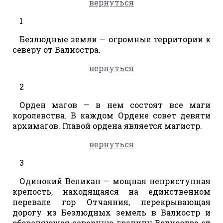
вернуться
1
Безлюдные земли — огромные территории к
северу от Валиостра.
вернуться
2
Орден магов — в нем состоят все маги
королевства. В каждом Ордене совет девяти
архимагов. Главой ордена является магистр.
вернуться
3
Одинокий Великан — мощная неприступная
крепость, находящаяся на единственном
перевале гор Отчаяния, перекрывающая
дорогу из Безлюдных земель в Валиостр и
обороняющая северную границу Валиостра от