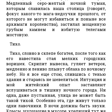
Медленный серо-желтый ночной туман,
которым славилась наша столица (говорят,
фокус какого-то мага-недоучки прошлого, от
которого не могут избавиться и поныне все
архимаги королевства), застилал мощенную
грубым камнем и избитую телегами
мостовую.
Тихо.
Тихо, словно в склепе богатея, после того как
его навестила стая мелких городских
воришек. Скрипит вывеска, гуляет ветерок,
медленно и лениво плывут облака по ночному
небу. Но я все еще стою, слившись с тенью
здания и стараясь не шевелиться. Интуиция и
мой житейский опыт заставляют
вслушиваться в тишину ночного города. Ни
одна, даже пустынная, улица не может быть
такой тихой. Особенно эта, где живут только
одни лавочники. В ночи должны быть звуки.
Крысы, шуршащие в мусоре, храпящий тут же