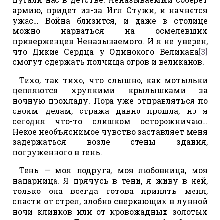
армию, придет из-за Игл Стужи, и начнется
ужас… Война близится, и даже в столице
можно нарваться на осмелевших
приверженцев Неназываемого. И я не уверен,
что Дикие Сердца у Одинокого Великана
[3]
смогут сдержать полчища огров и великанов.
Тихо, так тихо, что слышно, как мотыльки
цепляются хрупкими крылышками за
ночную прохладу. Пора уже отправляться по
своим делам, стража давно прошла, но я
сегодня что-то слишком осторожничаю…
Некое необъяснимое чувство заставляет меня
задержаться возле стены здания,
погруженного в тень.
Тень — моя подруга, моя любовница, моя
напарница. Я прячусь в тени, я живу в ней,
только она всегда готова принять меня,
спасти от стрел, злобно сверкающих в лунной
ночи клинков или от кровожадных золотых