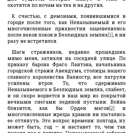
охотятся по ночам на тех и на других.
К счастью, с демонами, появившимися в
городе после того, как Неназываемый и его
многочисленные прихвостни зашевелились
после веков покоя в Безлюдных землях
[1]
, я ни
разу не встретился.
Шаги стражников, недавно прошедших
мимо меня, затихли на соседней улице. По
приказу барона Фраго Лантэна, начальника
городской стражи Авендума, столицы нашего
славного королевства Валиостр, все патрули
усилены втрое. То, что сдерживало
Неназываемого в Безлюдных землях, слабеет,
и он скоро ворвется в наш мир из покрытой
вечными снегами ледяной пустыни. Война
близится, как бы Орден магов
[2]
и
многочисленные жрецы храмов ни пытались
ее оттянуть. Это вопрос времени: полгода, ну
может быть, год — и настанет то, чем так
пугали нас в детстве. Неназываемый соберет