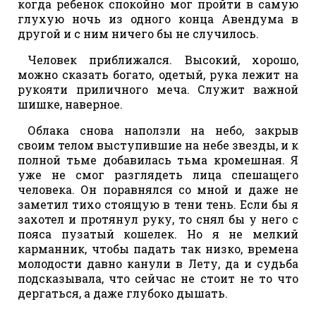
когда ребенок спокойно мог пройти в самую
глухую ночь из одного конца Авендума в
другой и с ним ничего бы не случилось.
Человек приближался. Высокий, хорошо,
можно сказать богато, одетый, рука лежит на
рукояти приличного меча. Служит важной
шишке, наверное.
Облака снова наползли на небо, закрыв
своим телом выступившие на небе звезды, и к
полной тьме добавилась тьма кромешная. Я
уже не смог разглядеть лица спешащего
человека. Он поравнялся со мной и даже не
заметил тихо стоящую в тени тень. Если бы я
захотел и протянул руку, то снял бы у него с
пояса пузатый кошелек. Но я не мелкий
карманник, чтобы падать так низко, времена
молодости давно канули в Лету, да и судьба
подсказывала, что сейчас не стоит не то что
дергаться, а даже глубоко дышать.