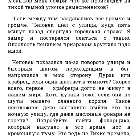
Х'сан'кор меня сожри! Что же происходит на
тихой темной улочке ремесленников?
Шаги между тем раздавались все громче и
громче. Человек шел с улицы, куда пять
минут назад свернула городская стража. Я
замер и постарался слиться с тенью.
Опасность ленивым призраком кружила надо
мной.
Человек показался из-за поворота улицы и
быстрым шагом, переходящим в бег,
направился в мою сторону. Дурак или
храбрец, если один шастает в темноте? Скорее
всего, первое — храбрецы долго не живут в
нашем мире. Хотя дураки тоже, если они не
шуты нашего славного короля. Какое
неотложное дело заставило выйти его на
ночную улицу, где даже масляные фонари не
горели? Попробуйте найти фонарщика,
который высунет в это время нос в
кромешную тьму. Это ведь не Тихие времена,