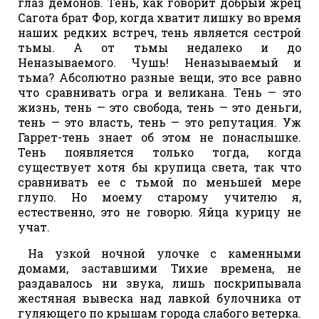
глаз демонов. Тень, как говорит добрый жрец
Сагота брат Фор, когда хватит лишку во время
наших редких встреч, тень является сестрой
тьмы. А от тьмы недалеко и до
Неназываемого. Чушь! Неназываемый и
тьма? Абсолютно разные вещи, это все равно
что сравнивать огра и великана. Тень — это
жизнь, тень — это свобода, тень — это деньги,
тень — это власть, тень — это репутация. Уж
Гаррет-тень знает об этом не понаслышке.
Тень появляется только тогда, когда
существует хотя бы крупица света, так что
сравнивать ее с тьмой по меньшей мере
глупо. Но моему старому учителю я,
естественно, это не говорю. Яйца курицу не
учат.
На узкой ночной улочке с каменными
домами, заставшими Тихие времена, не
раздавалось ни звука, лишь поскрипывала
жестяная вывеска над лавкой булочника от
гуляющего по крышам города слабого ветерка.