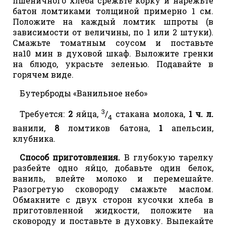
пшеничного хлеба срежьте корку и нарежьте
батон ломтиками толщиной примерно 1 см.
Положите на каждый ломтик шпроты (в
зависимости от величины, по 1 или 2 штуки).
Смажьте томатным соусом и поставьте
на10 мин в духовой шкаф. Выложите гренки
на блюдо, украсьте зеленью. Подавайте в
горячем виде.
Бутерброды «Ванильное небо»
3
Требуется:
2
яйца,
/
стакана молока,
1 ч. л.
4
ванили,
8
ломтиков батона,
1
апельсин,
клубника.
Способ приготовления.
В глубокую тарелку
разбейте одно яйцо, добавьте один белок,
ваниль, влейте молоко и перемешайте.
Разогретую сковороду смажьте маслом.
Обмакните с двух сторон кусочки хлеба в
приготовленной жидкости, положите на
сковороду и поставьте в духовку. Выпекайте