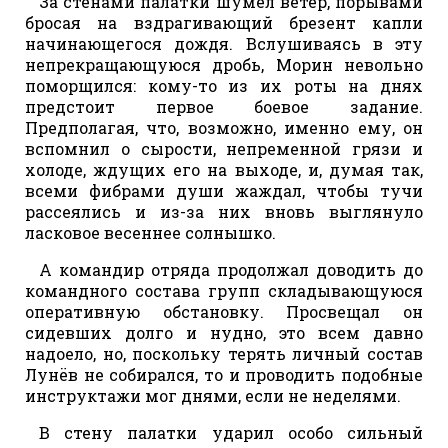
За стенами палатки шумел ветер, порывами
бросая на вздрагивающий брезент капли
начинающегося дождя. Вслушиваясь в эту
непрекращающуюся дробь, Морин невольно
поморщился: кому-то из их роты на днях
предстоит первое боевое задание.
Предполагая, что, возможно, именно ему, он
вспомнил о сырости, непременной грязи и
холоде, ждущих его на выходе, и, думая так,
всеми фибрами души жаждал, чтобы тучи
рассеялись и из-за них вновь выглянуло
ласковое весеннее солнышко.
А командир отряда продолжал доводить до
командного состава групп складывающуюся
оперативную обстановку. Просвещал он
сидевших долго и нудно, это всем давно
надоело, но, поскольку терять личный состав
Лунёв не собирался, то и проводить подобные
инструктажи мог днями, если не неделями.
В стену палатки ударил особо сильный