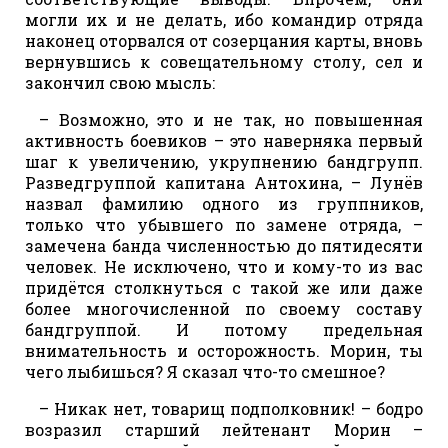
могли их и не делать, ибо командир отряда
наконец оторвался от созерцания карты, вновь
вернувшись к совещательному столу, сел и
закончил свою мысль:
– Возможно, это и не так, но повышенная
активность боевиков – это наверняка первый
шаг к увеличению, укрупнению бандгрупп.
Разведгруппой капитана Антохина, – Лунёв
назвал фамилию одного из группников,
только что убывшего по замене отряда, –
замечена банда численностью до пятидесяти
человек. Не исключено, что и кому-то из вас
придётся столкнуться с такой же или даже
более многочисленной по своему составу
бандгруппой. И потому предельная
внимательность и осторожность. Морин, ты
чего лыбишься? Я сказал что-то смешное?
– Никак нет, товарищ подполковник! – бодро
возразил старший лейтенант Морин –