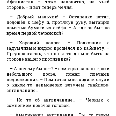
Афганистан – тоже непонятно, на чьей
стороне, – и вот теперь Чечня.
– Добрый мальчик! – Остапенко встал,
подошёл к шефу и, протянув руку, вытащил
помятые бумаги из сейфа. – А где он был во
время первой чеченской?
– Хороший вопрос! – Полковник с
задумчивым видом прошёлся по кабинету. –
Предполагаешь, что он и тогда мог быть на
стороне нашего противника?
– А почему бы нет? – всматриваясь в строки
небольшого досье, пожал плечами
подполковник. – Помнится мне, ходили слухи
о каком-то неимоверно везучем снайпере-
англичанине…
– Но то об англичанине… – Черных с
сомнением покачал головой.
– Американец, англичанин… Ты, со своим