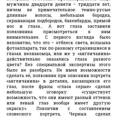
мужчины двадцати девяти – тридцати лет,
ничем не примечательное: темно-русые
длинные волосы, небольшая бородка,
скрывающая подбородок, бакенбарды, прямой
нос и глаза… А вот глаза заставили
полковника присмотреться к ним
внимательнее. С первого взгляда было
непонятно, что это – отблеск света, вспышка
фотоаппарата, так по-разному отразившиеся в
глазах незнакомца, или же у «англичанина»
действительно оказались глаза разного
цвета? Без специальной экспертизы этого
было не разобрать. Не имея возможности
сделать её, полковник при описании портрета
«англичанина» в деталях, касающихся его
глаз, после фразы «глаза серые» сделал
небольшую оговорку: «существует
возможность, что они имеют разный оттенок
или левый глаз вообще имеет другую
окраску». Покончив с составлением
словесного портрета, Черных сделал