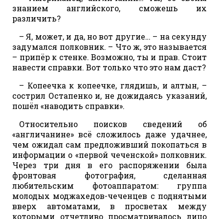
знанием английского, сможешь их
различить?
– Я, может, и да, но вот другие… – на секунду
задумался полковник. – Что ж, это называется
– припёр к стенке. Возможно, ты и прав. Стоит
навести справки. Вот только что это нам даст?
– Копеечка к копеечке, глядишь, и алтын, –
сострил Остапенко и, не дожидаясь указаний,
пошёл «наводить справки».
Относительно поисков сведений об
«англичанине» всё сложилось даже удачнее,
чем ожидал сам предложивший покопаться в
информации о «первой чеченской» полковник.
Через три дня в его распоряжении была
фронтовая фотография, сделанная
любительским фотоаппаратом: группа
молодых моджахедов-чеченцев с поднятыми
вверх автоматами, в просветах между
которыми отчетливо просматривалось лицо