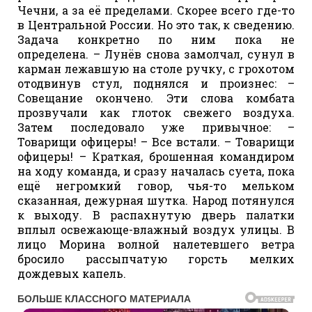
Чечни, а за её пределами. Скорее всего где-то
в Центральной России. Но это так, к сведению.
Задача конкретно по ним пока не
определена. – Лунёв снова замолчал, сунул в
карман лежавшую на столе ручку, с грохотом
отодвинув стул, поднялся и произнес: –
Совещание окончено. Эти слова комбата
прозвучали как глоток свежего воздуха.
Затем последовало уже привычное: –
Товарищи офицеры! – Все встали. – Товарищи
офицеры! – Краткая, брошенная командиром
на ходу команда, и сразу началась суета, пока
ещё негромкий говор, чья-то мельком
сказанная, дежурная шутка. Народ потянулся
к выходу. В распахнутую дверь палатки
вплыл освежающе-влажный воздух улицы. В
лицо Морина волной налетевшего ветра
бросило рассыпчатую горсть мелких
дождевых капель.