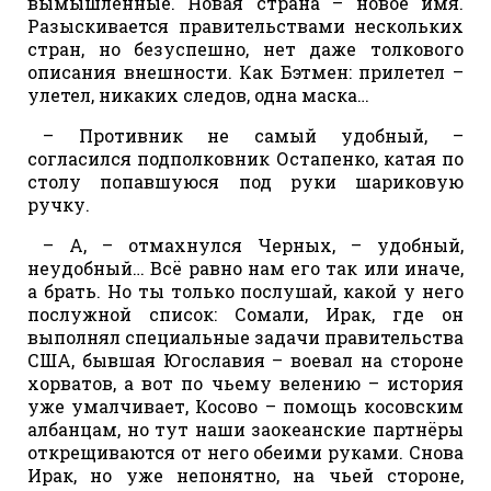
вымышленные. Новая страна – новое имя.
Разыскивается правительствами нескольких
стран, но безуспешно, нет даже толкового
описания внешности. Как Бэтмен: прилетел –
улетел, никаких следов, одна маска…
– Противник не самый удобный, –
согласился подполковник Остапенко, катая по
столу попавшуюся под руки шариковую
ручку.
– А, – отмахнулся Черных, – удобный,
неудобный… Всё равно нам его так или иначе,
а брать. Но ты только послушай, какой у него
послужной список: Сомали, Ирак, где он
выполнял специальные задачи правительства
США, бывшая Югославия – воевал на стороне
хорватов, а вот по чьему велению – история
уже умалчивает, Косово – помощь косовским
албанцам, но тут наши заокеанские партнёры
открещиваются от него обеими руками. Снова
Ирак, но уже непонятно, на чьей стороне,