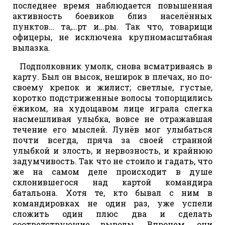
последнее время наблюдается повышенная
активность боевиков близ населённых
пунктов… та,…рт и…ры. Так что, товарищи
офицеры, не исключена крупномасштабная
вылазка.
Подполковник умолк, снова всматриваясь в
карту. Был он высок, неширок в плечах, но по-
своему крепок и жилист; светлые, густые,
коротко подстриженные волосы топорщились
ёжиком, на худощавом лице играла слегка
насмешливая улыбка, вовсе не отражавшая
течение его мыслей. Лунёв мог улыбаться
почти всегда, пряча за своей странной
улыбкой и злость, и нервозность, и крайнюю
задумчивость. Так что не стоило и гадать, что
же на самом деле происходит в душе
склонившегося над картой командира
батальона. Хотя те, кто бывал с ним в
командировках не один раз, уже успели
сложить один плюс два и сделать
соответствующие выводы. Впрочем, они