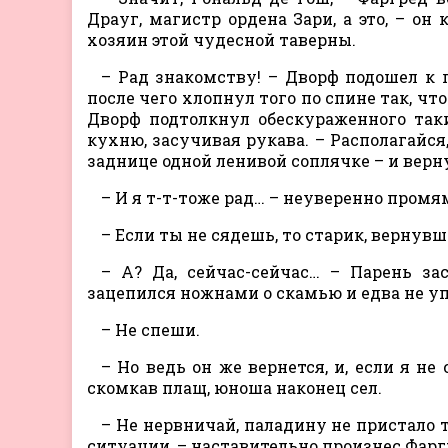
Драуг, магистр ордена Зари, а это, – он
хозяин этой чудесной таверны.
– Рад знакомству! – Дворф подошел к 
после чего хлопнул того по спине так, что
Дворф подтолкнул обескураженного так
кухню, засучивая рукава. – Располагайся,
заднице одной ленивой соплячке – и верн
– И я т-т-тоже рад… – неуверенно промя
– Если ты не сядешь, то старик, вернувш
– А? Да, сейчас-сейчас… – Парень за
зацепился ножнами о скамью и едва не уп
– Не спеши.
– Но ведь он же вернется, и, если я н
скомкав плащ, юноша наконец сел.
– Не нервничай, паладину не пристало 
ситуации, – наставительно произнес Фарг