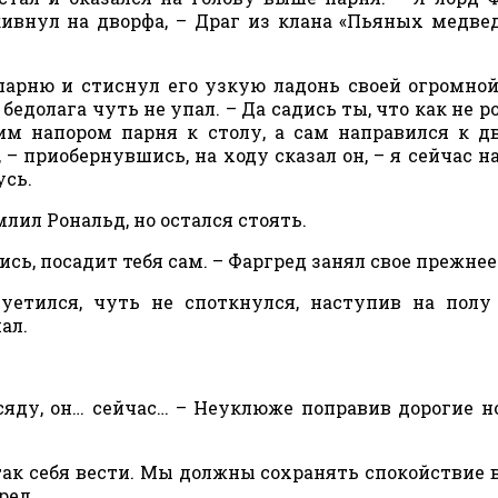
 кивнул на дворфа, – Драг из клана «Пьяных медвед
парню и стиснул его узкую ладонь своей огромной
 бедолага чуть не упал. – Да садись ты, что как не р
им напором парня к столу, а сам направился к д
 – приобернувшись, на ходу сказал он, – я сейчас н
усь.
млил Рональд, но остался стоять.
ись, посадит тебя сам. – Фаргред занял свое прежнее
суетился, чуть не споткнулся, наступив на полу
ал.
е сяду, он… сейчас… – Неуклюже поправив дорогие 
так себя вести. Мы должны сохранять спокойствие 
ред.