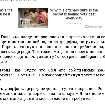
де Гоша, чьи владения расположены практически на с
еще пристально наблюдал за дворфом, но руку с м
. Парень откинул капюшон с головы и приблизился;
вать Фаргреда. Тот тоже смотрел на своего новояв
 волосы до плеч, узкие губы, острый подбородок, 
ать.
рня, как будто это был его собственный ребе
сейчас. – Вот ОН?! – Рыжебородый ткнул толстым к
к…
ть дворфа Фаргред, видя, как густо покраснел Рон
мчивый взгляд серых глаз на эльфа. – Я так поним
ыми магистрами и мое согласие не требуется?