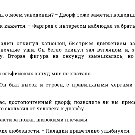
ывы о моем заведении? – Дворф тоже заметил вошедш
так кажется. – Фаргред с интересом наблюдал за брат
адин откинул капюшон, быстрым движением за
онечные уши. Он бегло окинул зал взглядом и, 
лу. Вторая фигура на секунду замешкалась, но
ко эльфийских зануд мне не хватало!
 Он был высок и строен, с правильными чертами
ас, достопочтенный дворф; позволите ли вы прис
о скользил от человека к дворфу.
трактира пожал широкими плечами.
ские любезности. – Паладин приветливо улыбнулся.