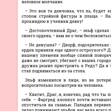
неловкое молчание.
– Это вон та девчонка, что ль, будет
столом стройной фигуры в плаще. – Ва
прохиндею в ученики девку!
– Достопочтенный Драг, – эльф сделал
своего ордена, – вам не о чем беспокоиться
– Не девушка? – Дворф, подозрительно
орден приняли еще одного остроухого?! 
вашему племени вообще спиной поворачи
даже не смотрят, убегают с ваших городо
дружка решил пристроить к Реду? Да я т
стал подниматься из-за стола.
Эльф изменился в лице, но не потер
вопросительно посмотрев на человека.
– Хватит, Драг, я, конечно, рад что ты 
себя. – Фаргред хлопнул почти вставше
опуститься на скамью. Паладин перевел 
редко принимают эльфов, вас ведь всего п