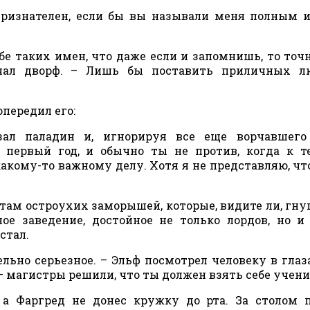
признателен, если бы вы называли меня полным 
бе таких имен, что даже если и запомнишь, то точ
рчал дворф. – Лишь бы поставить приличных л
опередил его:
зал паладин и, игнорируя все еще ворчавшего 
первый год, и обычно ты не против, когда к т
акому-то важному делу. Хотя я не представляю, чт
х там остроухих заморышей, которые, видите ли, гн
ное заведение, достойное не только лордов, но и
стал.
ельно серьезное. – Эльф посмотрел человеку в глаз
– магистры решили, что ты должен взять себе учени
 а Фаргред не донес кружку до рта. За столом 