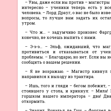
– Увы, даже если вы против – магистры
интересно – ученики теперь есть у вс
человека. – Лорд Драуг, о вас не было изв
вопросы, то лучше вам задать их оста
утром.
– Что ж… – задумчиво произнес Фаргре
конечно, не хочешь выпить с нами.
– Э-э-э… – Эльф, ожидавший, что ма
противиться и отказываться от уче
проблемы. – Благодарю, но нет. Если вы н
сообщить о вашем решении.
– Я не возражаю. – Магистр кивнул 
направился к выходу из трактира.
– Ишь, того и гляди – бегом побежит, 
стоявшего у стола, и крикнул: – Мила
горшком нашего императора – два! Два
откормить.
– Значит, Рональд де Гош, – Фаргред 