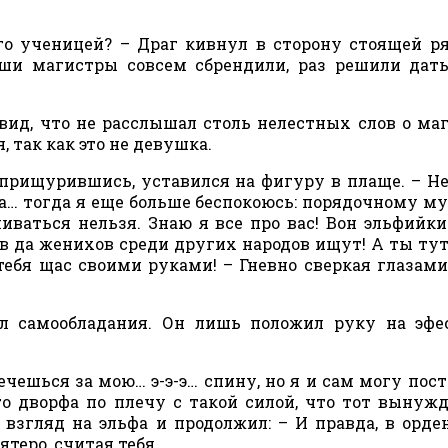
 его ученицей? – Драг кивнул в сторону стоящей р
ши магистры совсем сбрендили, раз решили дат
 вид, что не расслышал столь нелестных слов о ма
, так как это не девушка.
 прищурившись, уставился на фигуру в плаще. – Н
Да… тогда я еще больше беспокоюсь: порядочному м
ваться нельзя. Знаю я все про вас! Вон эльфийки
в да женихов среди других народов ищут! А ты тут
ебя щас своими руками! – Гневно сверкая глазами
ял самообладания. Он лишь положил руку на эфе
печешься за мою… э-э-э… спину, но я и сам могу пост
го дворфа по плечу с такой силой, что тот вынуж
взгляд на эльфа и продолжил: – И правда, в орде
ятеро, считая тебя.