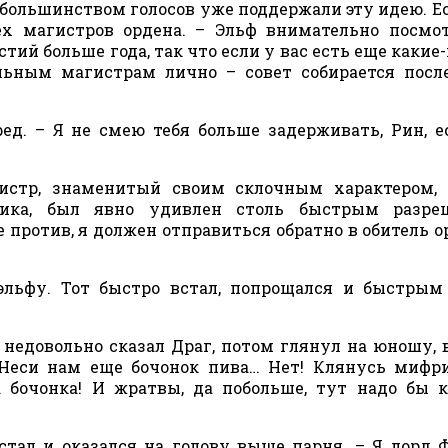
 большинством голосов уже поддержали эту идею. Е
ех магистров ордена. – Эльф внимательно посмо
естий больше года, так что если у вас есть еще каки
льным магистрам лично – совет собирается посл
д. – Я не смею тебя больше задерживать, Рин, е
гистр, знаменитый своим склочным характером,
ника, был явно удивлен столь быстрым разре
е против, я должен отправиться обратно в обитель о
эльфу. Тот быстро встал, попрощался и быстры
– недовольно сказал Драг, потом глянул на юношу, 
! Неси нам еще бочонок пива… Нет! Клянусь миф
 бочонка! И жратвы, да побольше, тут надо бы к
встал и оказался на голову выше парня. – Я лорд 