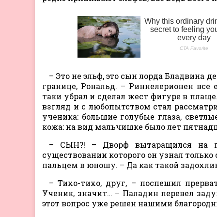
– Это не эльф, это сын лорда Бладвина 
границе, Рональд. – Риннелерионен все 
таки убрал и сделал жест фигуре в плаще
взгляд и с любопытством стал рассматри
ученика: большие голубые глаза, светлые
кожа: на вид мальчишке было лет пятнадц
– СЫН?! – Дворф вытаращился на па
существовании которого он узнал только 
пальцем в юношу. – Да как такой задохли
– Тихо-тихо, друг, – поспешил прерва
Ученик, значит… – Паладин перевел заду
этот вопрос уже решен нашими благородн