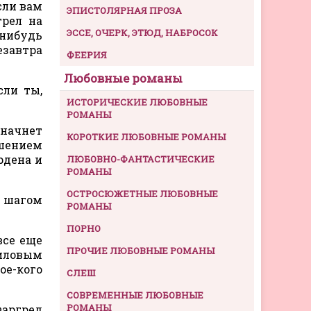
сли вам
ЭПИСТОЛЯРНАЯ ПРОЗА
трел на
ЭССЕ, ОЧЕРК, ЭТЮД, НАБРОСОК
е-нибудь
езавтра
ФЕЕРИЯ
Любовные романы
сли ты,
ИСТОРИЧЕСКИЕ ЛЮБОВНЫЕ
РОМАНЫ
 начнет
КОРОТКИЕ ЛЮБОВНЫЕ РОМАНЫ
шением
рдена и
ЛЮБОВНО-ФАНТАСТИЧЕСКИЕ
РОМАНЫ
ОСТРОСЮЖЕТНЫЕ ЛЮБОВНЫЕ
м шагом
РОМАНЫ
ПОРНО
все еще
ПРОЧИЕ ЛЮБОВНЫЕ РОМАНЫ
риловым
ое-кого
СЛЕШ
СОВРЕМЕННЫЕ ЛЮБОВНЫЕ
РОМАНЫ
Фаргред