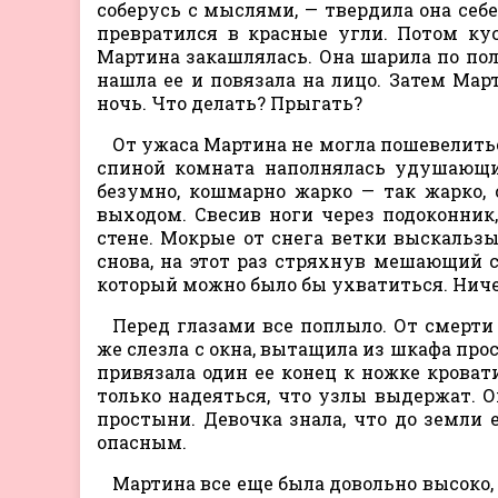
соберусь с мыслями, — твердила она себе
превратился в красные угли. Потом ку
Мартина закашлялась. Она шарила по пол
нашла ее и повязала на лицо. Затем Мар
ночь. Что делать? Прыгать?
От ужаса Мартина не могла пошевелиться
спиной комната наполнялась удушающи
безумно, кошмарно жарко — так жарко,
выходом. Свесив ноги через подоконник
стене. Мокрые от снега ветки выскальзы
снова, на этот раз стряхнув мешающий с
который можно было бы ухватиться. Ниче
Перед глазами все поплыло. От смерти
же слезла с окна, вытащила из шкафа прос
привязала один ее конец к ножке кроват
только надеяться, что узлы выдержат. 
простыни. Девочка знала, что до земли 
опасным.
Мартина все еще была довольно высоко, 