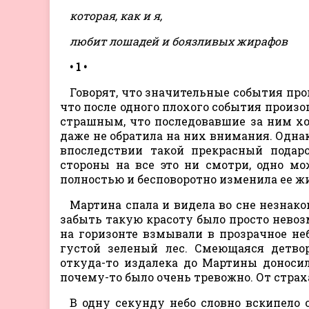
которая, как и я,
любит лошадей и боязливых жирафов
• 1 •
Говорят, что значительные события про
что после одного плохого события произо
страшным, что последовавшие за ним х
даже не обратила на них внимания. Однак
впоследствии такой прекрасный подаро
стороны на все это ни смотри, одно мо
полностью и бесповоротно изменила ее ж
Мартина спала и видела во сне незнако
забыть такую красоту было просто невоз
на горизонте взмывали в прозрачное не
густой зеленый лес. Смеющаяся детвор
откуда-то издалека до Мартины доносил
почему-то было очень тревожно. От страх
В одну секунду небо словно вскипело о