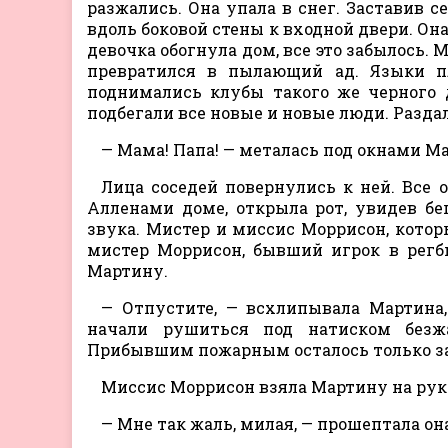
разжались. Она упала в снег. Заставив с
вдоль боковой стены к входной двери. Она 
девочка обогнула дом, все это забылось. 
превратился в пылающий ад. Языки п
поднимались клубы такого же черного 
подбегали все новые и новые люди. Разда
— Мама! Папа! — металась под окнами М
Лица соседей повернулись к ней. Все 
Алленами доме, открыла рот, увидев б
звука. Мистер и миссис Моррисон, котор
мистер Моррисон, бывший игрок в регб
Мартину.
— Отпустите, — всхлипывала Мартина
начали рушиться под натиском безжа
Прибывшим пожарным осталось только зал
Миссис Моррисон взяла Мартину на руки
— Мне так жаль, милая, — прошептала она