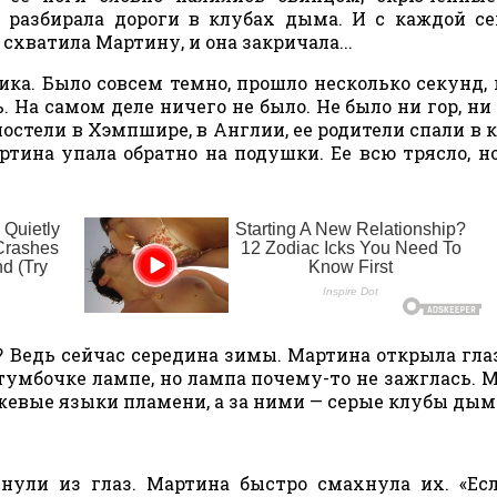
 разбирала дороги в клубах дыма. И с каждой с
 схватила Мартину, и она закричала...
ика. Было совсем темно, прошло несколько секунд,
ь. На самом деле ничего не было. Не было ни гор, ни
 постели в Хэмпшире, в Англии, ее родители спали в 
ртина упала обратно на подушки. Ее всю трясло, н
 Ведь сейчас середина зимы. Мартина открыла глаз
 тумбочке лампе, но лампа почему-то не зажглась. 
нжевые языки пламени, а за ними — серые клубы дым
нули из глаз. Мартина быстро смахнула их. «Ес