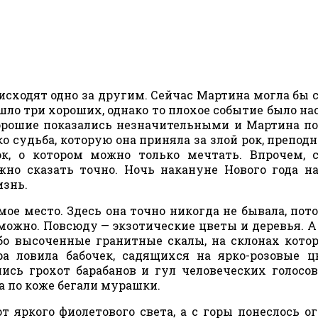
исходят одно за другим. Сейчас Мартина могла бы с
шло три хороших, однако то плохое событие было на
орошие показались незначительными и Мартина п
о судьба, которую она приняла за злой рок, преподн
к, о котором можно только мечтать. Впрочем, 
жно сказать точно. Ночь накануне Нового года на
изнь.
мое место. Здесь она точно никогда не бывала, пот
можно. Повсюду — экзотические цветы и деревья. А
бо высоченные гранитные скалы, на склонах кото
а ловила бабочек, садящихся на ярко-розовые ц
ись грохот барабанов и гул человеческих голосов
а по коже бегали мурашки.
т яркого фиолетового света, а с горы понеслось о