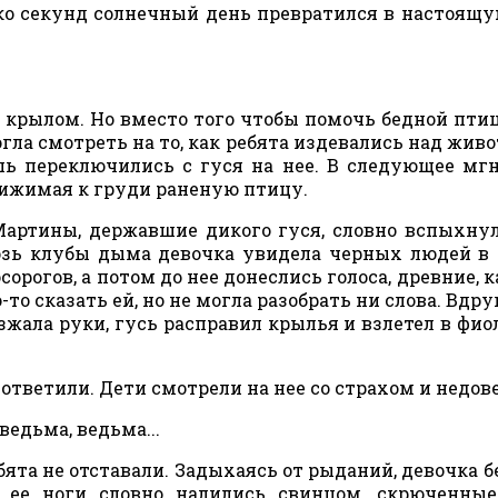
ько секунд солнечный день превратился в настоящу
 крылом. Но вместо того чтобы помочь бедной птиц
гла смотреть на то, как ребята издевались над жив
шь переключились с гуся на нее. В следующее мг
рижимая к груди раненую птицу.
Мартины, державшие дикого гуся, словно вспыхнул
возь клубы дыма девочка увидела черных людей в
рогов, а потом до нее донеслись голоса, древние, к
то сказать ей, но не могла разобрать ни слова. Вдру
зжала руки, гусь расправил крылья и взлетел в фио
ответили. Дети смотрели на нее со страхом и недов
ведьма, ведьма...
бята не отставали. Задыхаясь от рыданий, девочка б
о ее ноги словно налились свинцом, скрюченны