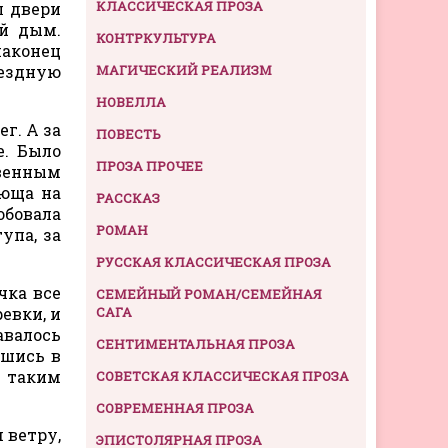
КЛАССИЧЕСКАЯ ПРОЗА
л двери
ый дым.
КОНТРКУЛЬТУРА
наконец
вездную
МАГИЧЕСКИЙ РЕАЛИЗМ
НОВЕЛЛА
г. А за
ПОВЕСТЬ
. Было
ПРОЗА ПРОЧЕЕ
твенным
люща на
РАССКАЗ
обовала
РОМАН
упа, за
РУССКАЯ КЛАССИЧЕСКАЯ ПРОЗА
чка все
СЕМЕЙНЫЙ РОМАН/СЕМЕЙНАЯ
евки, и
САГА
авалось
СЕНТИМЕНТАЛЬНАЯ ПРОЗА
вшись в
е таким
СОВЕТСКАЯ КЛАССИЧЕСКАЯ ПРОЗА
СОВРЕМЕННАЯ ПРОЗА
 ветру,
ЭПИСТОЛЯРНАЯ ПРОЗА