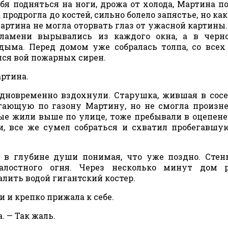
ебя подняться на ноги, дрожа от холода, Мартина п
продрогла до костей, сильно болело запястье, но как
Мартина не могла оторвать глаз от ужасной картины.
ламени вырывались из каждого окна, а в черно
дыма. Перед домом уже собралась толпа, со всех
лся вой пожарных сирен.
артина.
одновременно вздохнули. Старушка, жившая в сос
егающую по газону Мартину, но не смогла произн
ые жили выше по улице, тоже пребывали в оцепене
и, все же сумел собраться и схватил пробегавш
, в глубине души понимая, что уже поздно. Сте
лостного огня. Через несколько минут дом р
ить водой гигантский костер.
 и крепко прижала к себе.
. — Так жаль.