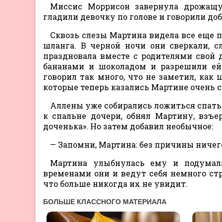
Миссис Моррисон завернула дрожащу
гладили девочку по голове и говорили доб
Сквозь слезы Мартина видела все еще 
шланга. В черной ночи они сверкали, с
праздновала вместе с родителями свой 
бананами и шоколадом и разрешили ей
говорил так много, что не заметил, как 
которые теперь казались Мартине очень 
Аллены уже собирались ложиться спать.
к спальне дочери, обнял Мартину, взъер
доченька». Но затем добавил необычное:
— Запомни, Мартина: без причины ничег
Мартина улыбнулась ему и подумала,
временами они и ведут себя немного стр
что больше никогда их не увидит.