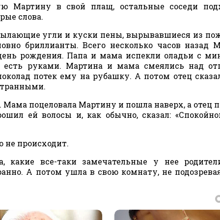
ю Мартину в свой плащ, остальные соседи подх
рые слова.
пылающие угли и куски пены, вырывавшиеся из по
ловно бриллианты. Всего несколько часов назад 
день рождения. Папа и мама испекли оладьи с ми
 есть руками. Мартина и мама смеялись над от
шоколад потек ему на рубашку. А потом отец сказал
странными.
 Мама поцеловала Мартину и пошла наверх, а отец 
ошил ей волосы и, как обычно, сказал: «Спокойно
о не происходит.
 какие все-таки замечательные у нее родители
анно. А потом ушла в свою комнату, не подозревая