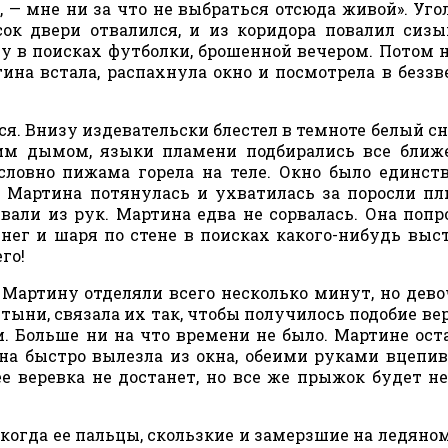
, — мне ни за что не выбраться отсюда живой». Уго
сок двери отвалился, и из коридора повалил сиз
у в поисках футболки, брошенной вечером. Потом 
тина встала, распахнула окно и посмотрела в безз
. Внизу издевательски блестел в темноте белый сне
м дымом, языки пламени подбирались все ближе
 словно пижама горела на теле. Окно было единс
, Мартина потянулась и ухватилась за поросли п
вали из рук. Мартина едва не сорвалась. Она попр
нег и шаря по стене в поисках какого-нибудь выст
го!
 Мартину отделяли всего несколько минут, но дево
тыни, связала их так, чтобы получилось подобие вер
и. Больше ни на что времени не было. Мартине ост
Она быстро вылезла из окна, обеими руками вцепи
ее веревка не достанет, но все же прыжок будет н
когда ее пальцы, скользкие и замерзшие на ледяном