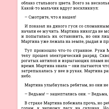
облако стального цвета. Всего за нескол
Какой-то мальчик вдруг воскликнул:
— Смотрите, что я нашел!
И показал на дикого гуся со сломанным
начали ее мучить. Мартина никогда не мо
и попыталась их остановить, но они ли
Мартина уже лежала на земле, рыдая и п
Тут произошло что-то странное. Руки 
телу прошел электрический разряд. Ск
рогатых антилоп и изрыгающих пламя носо
время. Мартина знала — они пытаются что-
затрепыхалась у нее в руках. Мартина ра
небо.
Мартина улыбнулась ребятам, но они не 
— Ведьма! — зашептались они. — Ведьма, 
В страхе Мартина побежала прочь, но ре
горам, к черному лесу на склонах. Н