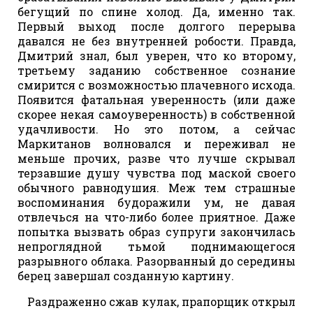
бегущий по спине холод. Да, именно так.
Первый выход после долгого перерыва
давался не без внутренней робости. Правда,
Дмитрий знал, был уверен, что ко второму,
третьему заданию собственное сознание
смирится с возможностью плачевного исхода.
Появится фатальная уверенность (или даже
скорее некая самоуверенность) в собственной
удачливости. Но это потом, а сейчас
Маркитанов волновался и переживал не
меньше прочих, разве что лучше скрывал
терзавшие душу чувства под маской своего
обычного равнодушия. Меж тем страшные
воспоминания будоражили ум, не давая
отвлечься на что-либо более приятное. Даже
попытка вызвать образ супруги закончилась
непроглядной тьмой поднимающегося
разрывного облака. Разорванный до середины
берец завершал созданную картину.
Раздраженно сжав кулак, прапорщик открыл