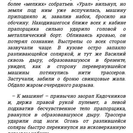
более «мелких» собратьев. «Урал» вильнул, но
земля под ним уже вспучилась, машину
приподняло и, завалив набок, бросило на
обочину. Находившегося ближе всех к кабине
прапорщика сильно ударило головой о
металлический борт. Обливаясь кровью, он
потерял сознание. Выстрелы со всех сторон
зазвучали чаще. В кузове остро запахло
разливающейся соляркой, и тут же Василий
сквозь дыру, образовавшуюся в брезенте,
увидел, как в сторону перевернувшейся
машины потянулись нити трассеров.
Застучали, забили о броню свинцовые жала.
Обдало жаром очередного разрыва.
– К машине! – привычно заорал Кадочников
и, держа правой рукой пулемет, а левой
подхватив бесчувственное тело прапорщика,
рванулся в образовавшуюся дыру. Трассера
ударили под ноги. Огонь от разлившейся
соляры быстро перекинулся на исковерканную