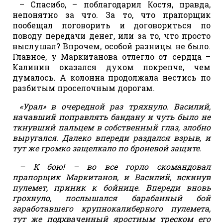
– Спасибо, – поблагодарил Костя, правда,
непонятно за что. За то, что прапорщик
пообещал поговорить и договориться по
поводу передачи денег, или за то, что просто
выслушал? Впрочем, особой разницы не было.
Главное, у Маркитанова отлегло от сердца –
Калинин оказался духом покрепче, чем
думалось. А колонна продолжала нестись по
разбитым проселочным дорогам.
«Урал» в очередной раз тряхнуло. Василий,
начавший поправлять бандану и чуть было не
ткнувший пальцем в собственный глаз, злобно
выругался. Далеко впереди раздался взрыв, и
тут же громко защелкало по броневой защите.
– К бою! – во все горло скомандовал
прапорщик Маркитанов, и Василий, вскинув
пулемет, приник к бойнице. Впереди вновь
грохнуло, послышался барабанный бой
заработавшего крупнокалиберного пулемета,
тут же подхваченный яростным треском его