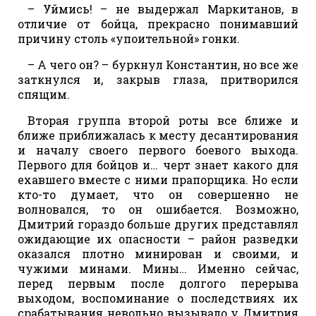
– Уймись! – не выдержал Маркитанов, в
отличие от бойца, прекрасно понимавший
причину столь «упоительной» гонки.
– А чего он? – буркнул Константин, но все же
заткнулся и, закрыв глаза, притворился
спящим.
Вторая группа второй роты все ближе и
ближе приближалась к месту десантирования
и началу своего первого боевого выхода.
Первого для бойцов и… черт знает какого для
ехавшего вместе с ними прапорщика. Но если
кто-то думает, что он совершенно не
волновался, то он ошибается. Возможно,
Дмитрий гораздо больше других представлял
ожидающие их опасности – район разведки
оказался плотно минирован и своими, и
чужими минами. Мины… Именно сейчас,
перед первым после долгого перерыва
выходом, воспоминание о последствиях их
срабатывания невольно вызывало у Дмитрия