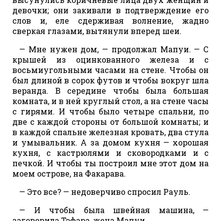
девочки; они закивали в подтверждение его
слов и, еле сдерживая волнение, жадно
сверкая глазами, вытянули вперед шеи.
— Мне нужен дом, — продолжал Мапуи. — С
крышей из оцинкованного железа и с
восьмиугольными часами на стене. Чтобы он
был длиной в сорок футов и чтобы вокруг шла
веранда. В середине чтобы была большая
комната, и в ней круглый стол, а на стене часы
с гирями. И чтобы было четыре спальни, по
две с каждой стороны от большой комнаты; и
в каждой спальне железная кровать, два стула
и умывальник. А за домом кухня — хорошая
кухня, с кастрюлями и сковородками и с
печкой. И чтобы ты построил мне этот дом на
моем острове, на Факарава.
— Это все? — недоверчиво спросил Рауль.
— И чтобы была швейная машина, —
заговорила Тэфара, жена Мапуи.