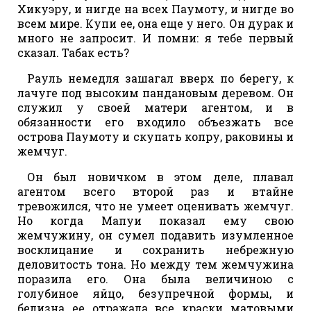
Хикуэру, и нигде на всех Паумоту, и нигде во
всем мире. Купи ее, она еще у него. Он дурак и
много не запросит. И помни: я тебе первый
сказал. Табак есть?
Рауль немедля зашагал вверх по берегу, к
лачуге под высоким пандановым деревом. Он
служил у своей матери агентом, и в
обязанности его входило объезжать все
острова Паумоту и скупать копру, раковины и
жемчуг.
Он был новичком в этом деле, плавал
агентом всего второй раз и втайне
тревожился, что не умеет оценивать жемчуг.
Но когда Мапуи показал ему свою
жемчужину, он сумел подавить изумленное
восклицание и сохранить небрежную
деловитость тона. Но между тем жемчужина
поразила его. Она была величиною с
голубиное яйцо, безупречной формы, и
белизна ее отражала все краски матовыми