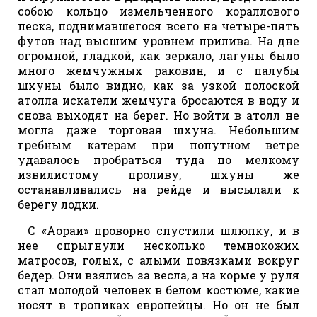
собою кольцо измельченного кораллового
песка, поднимавшегося всего на четыре-пять
футов над высшим уровнем прилива. На дне
огромной, гладкой, как зеркало, лагуны было
много жемчужных раковин, и с палубы
шхуны было видно, как за узкой полоской
атолла искатели жемчуга бросаются в воду и
снова выходят на берег. Но войти в атолл не
могла даже торговая шхуна. Небольшим
гребным катерам при попутном ветре
удавалось пробраться туда по мелкому
извилистому проливу, шхуны же
останавливались на рейде и высылали к
берегу лодки.
С «Аораи» проворно спустили шлюпку, и в
нее спрыгнули несколько темнокожих
матросов, голых, с алыми повязками вокруг
бедер. Они взялись за весла, а на корме у руля
стал молодой человек в белом костюме, какие
носят в тропиках европейцы. Но он не был