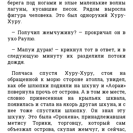
берега под ногами и злые маленькие волны
лагуны, кусавшие песок. Рядом выросла
фигура человека. Это был однорукий Хуру-
Хуру.
— Получил жемчужину? — прокричал он в
ухо Раулю.
— Мапуи дурак! — крикнул тот в ответ, и в
следующую минуту их разделили потоки
дождя.
Полчаса спустя Хуру-Хуру, стоя на
обращенной к морю стороне атолла, увидел,
как обе шлюпки подняли на шхуну и «Аораи»
повернула прочь от острова. А в том же месте,
словно принесенная на крыльях шквала,
появилась и стала на якорь другая шхуна, и с
нее тоже спустили шлюпку. Он знал эту
шхуну. Это была «Орохена», принадлежавшая
метису Торики, торговцу, который сам
объезжал острова, скупая жемчуг, и сейчас,