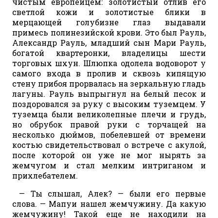
чистым европейцем: золотистый отлив его
светлой кожи и золотистые блики в
мерцающей голубизне глаз выдавали
примесь полинезийской крови. Это был Рауль,
Александр Рауль, младший сын Мари Рауль,
богатой квартеронки, владелицы шести
торговых шхун. Шлюпка одолела водоворот у
самого входа в пролив и сквозь кипящую
стену прибоя прорвалась на зеркальную гладь
лагуны. Рауль выпрыгнул на белый песок и
поздоровался за руку с высоким туземцем. У
туземца были великолепные плечи и грудь,
но обрубок правой руки с торчащей на
несколько дюймов, побелевшей от времени
костью свидетельствовал о встрече с акулой,
после которой он уже не мог нырять за
жемчугом и стал мелким интриганом и
прихлебателем.
— Ты слышал, Алек? — были его первые
слова. — Мапуи нашел жемчужину. Да какую
жемчужину! Такой еще не находили на