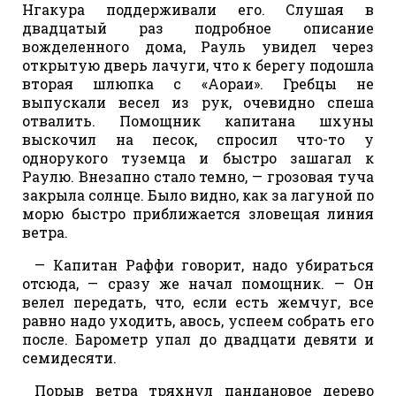
Нгакура поддерживали его. Слушая в
двадцатый раз подробное описание
вожделенного дома, Рауль увидел через
открытую дверь лачуги, что к берегу подошла
вторая шлюпка с «Аораи». Гребцы не
выпускали весел из рук, очевидно спеша
отвалить. Помощник капитана шхуны
выскочил на песок, спросил что-то у
однорукого туземца и быстро зашагал к
Раулю. Внезапно стало темно, — грозовая туча
закрыла солнце. Было видно, как за лагуной по
морю быстро приближается зловещая линия
ветра.
— Капитан Раффи говорит, надо убираться
отсюда, — сразу же начал помощник. — Он
велел передать, что, если есть жемчуг, все
равно надо уходить, авось, успеем собрать его
после. Барометр упал до двадцати девяти и
семидесяти.
Порыв ветра тряхнул пандановое дерево