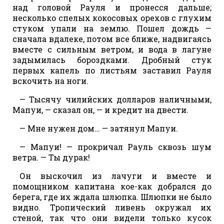
над головой Рауля и пронесся дальше;
несколько спелых кокосовых орехов с глухим
стуком упали на землю. Пошел дождь —
сначала вдалеке, потом все ближе, надвигаясь
вместе с сильным ветром, и вода в лагуне
задымилась бороздками. Дробный стук
первых капель по листьям заставил Рауля
вскочить на ноги.
— Тысячу чилийских долларов наличными,
Мапуи, — сказал он, — и кредит на двести.
— Мне нужен дом… — затянул Мапуи.
— Мапуи! — прокричал Рауль сквозь шум
ветра. — Ты дурак!
Он выскочил из лачуги и вместе и
помощником капитана кое-как добрался до
берега, где их ждала шлюпка. Шлюпки не было
видно. Тропический ливень окружал их
стеной, так что они видели только кусок