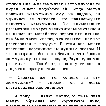
огнями. Она была как живая. Рауль никогда не
видел ничего подобного ей. Когда Мапуи
положил жемчужину ему на ладонь, он
удивился ее тяжести. Это подтверждало
ценность жемчужины. Он внимательно
рассмотрел ее через увеличительное стекло и
не нашел ни малейшего порока или изъяна:
она была такая чистая, что казалось, вот-вот
растворится в воздухе. В тени она мягко
светилась переливчатым лунным светом. И
так прозрачна была эта белизна, что, бросив
жемчужину в стакан с водой, Рауль едва мог
различить ее. Так быстро она опустилась на
дно, что он сразу оценил ее вес.
— Сколько же ты хочешь за эту
жемчужину? — спросил он с ловко
разыгранным равнодушием.
— Я хочу… — начал Мапуи, и из-за плеч
Мапуи, обрамляя его коричневое лицо,
высунулись коричневые лица двух женщин и