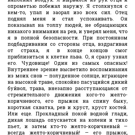
опрометью побежал наружу. Я столкнулся с
кем-то, упал и заорал изо всех сил. Отец
поднял меня и стал успокаивать. Он
показывал на толпу людей, не обращающих
никакого внимания на рев, и уверял меня, что
я в полной безопасности. При постоянном
подбадривании со стороны отца, вздрагивая
от страха, я в конце концов смог
приблизиться к клетке льва. О, я сразу узнал
его. Чудовище! Один из самых опасных!
Внутреннее зрение высветило воспоминания
из моих снов — полуденное солнце, играющее
на высокой траве, спокойно пасущийся дикий
буйвол, трава, внезапно расступающаяся от
стремительного движения кого-то желто-
коричневого, его прыжок на спину быку,
короткая схватка, рев и хруст, хруст костей.
Или еще. Прохладный покой водной глади,
дикая лошадь опускается на колени и тихо
пьет, и затем кто-то желто-коричневый —
всегда желто-коричневый! — его прыжок,