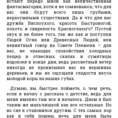
встают передо мной как величественная
фантасмагория, хотя я не сомневаюсь, что для
вас они будут всего лишь грубыми,
неразумными существами. Да и что для вас
дружба Вислоухого, красота Быстроногой,
похоть и свирепость Красноглазого? Пустой
звук и не более того, так же как и поступки
Людей Огня или Древесных Людей, или
невнятный говор на Совете Племени — для
вас, не знающих спокойствия холодных
пещер в отвесных скалах и сумятицы
водопоев в конце дня, ведь рассветный ветер
никогда не пронизывал вас на вершинах
деревьев, и вы не ощущали сладости вкуса
молодой коры на ваших губах.
Думаю, вы быстрее поймете, о чем речь,
если я начну с рассказа о детстве, ведь для
меня именно там все и началось. Днем я был
таким же мальчишкой как все остальные. Но
во сне я становился другим. С тех самых пор
как я себя помню, ночь для меня была