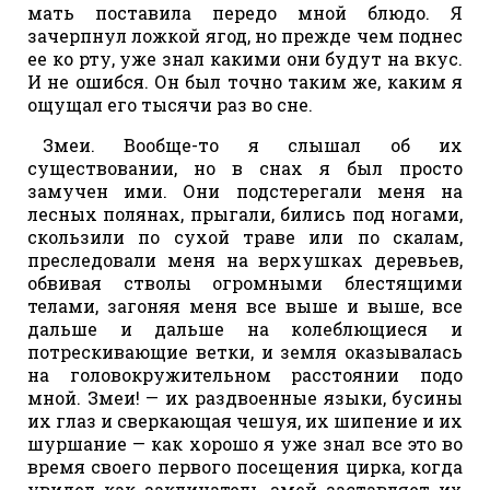
мать поставила передо мной блюдо. Я
зачерпнул ложкой ягод, но прежде чем поднес
ее ко рту, уже знал какими они будут на вкус.
И не ошибся. Он был точно таким же, каким я
ощущал его тысячи раз во сне.
Змеи. Вообще-то я слышал об их
существовании, но в снах я был просто
замучен ими. Они подстерегали меня на
лесных полянах, прыгали, бились под ногами,
скользили по сухой траве или по скалам,
преследовали меня на верхушках деревьев,
обвивая стволы огромными блестящими
телами, загоняя меня все выше и выше, все
дальше и дальше на колеблющиеся и
потрескивающие ветки, и земля оказывалась
на головокружительном расстоянии подо
мной. Змеи! — их раздвоенные языки, бусины
их глаз и сверкающая чешуя, их шипение и их
шуршание — как хорошо я уже знал все это во
время своего первого посещения цирка, когда
увидел как заклинатель змей заставляет их