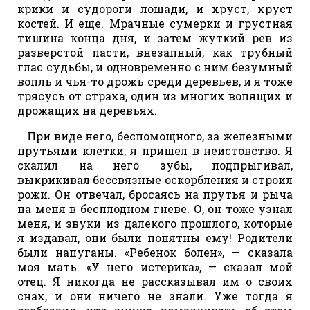
крики и судороги лошади, и хруст, хруст
костей. И еще. Мрачные сумерки и грустная
тишина конца дня, и затем жуткий рев из
разверстой пасти, внезапный, как трубный
глас судьбы, и одновременно с ним безумный
вопль и чья-то дрожь среди деревьев, и я тоже
трясусь от страха, один из многих вопящих и
дрожащих на деревьях.
При виде него, беспомощного, за железными
прутьями клетки, я пришел в неистовство. Я
скалил на него зубы, подпрыгивал,
выкрикивал бессвязные оскорбления и строил
рожи. Он отвечал, бросаясь на прутья и рыча
на меня в бесплодном гневе. О, он тоже узнал
меня, и звуки из далекого прошлого, которые
я издавал, они были понятны ему! Родители
были напуганы. «Ребенок болен», — сказала
моя мать. «У него истерика», — сказал мой
отец. Я никогда не рассказывал им о своих
снах, и они ничего не знали. Уже тогда я