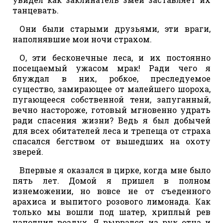
танцевать.
Они были старыми друзьями, эти враги,
наполнявшие мои ночи страхом.
О, эти бесконечные леса, и их постоянно
посещаемый ужасом мрак! Ради чего я
блуждал в них, робкое, преследуемое
существо, замирающее от малейшего шороха,
пугающееся собственной тени, запуганный,
вечно настороже, готовый мгновенно удрать
ради спасения жизни? Ведь я был добычей
для всех обитателей леса и трепеща от страха
спасался бегством от вышедших на охоту
зверей.
Впервые я оказался в цирке, когда мне было
пять лет. Домой я пришел в полном
изнеможении, но вовсе не от съеденного
арахиса и выпитого розового лимонада. Как
только мы вошли под шатер, хриплый рев
наполнил воздух. Я вырвался из рук отца и