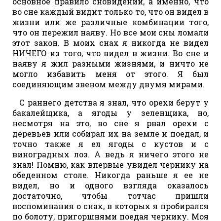
основное правило сновидений, а именно, что
во сне каждый видит только то, что он видел в
жизни или же различные комбинации того,
что он пережил наяву. Но все мои сны ломали
этот закон. В моих снах я никогда не видел
НИЧЕГО из того, что видел в жизни. Во сне и
наяву я жил разными жизнями, и ничто не
могло избавить меня от этого. Я был
соединяющим звеном между двумя мирами.
С раннего детства я знал, что орехи берут у
бакалейщика, а ягоды у зеленщика, но,
несмотря на это, во сне я рвал орехи с
деревьев или собирал их на земле и поедал, и
точно также я ел ягоды с кустов и с
виноградных лоз. А ведь я ничего этого не
знал! Помню, как впервые увидел чернику на
обеденном столе. Никогда раньше я ее не
видел, но и одного взгляда оказалось
достаточно, чтобы тотчас пришли
воспоминания о снах, в которых я пробирался
по болоту, пригоршнями поедая чернику. Моя