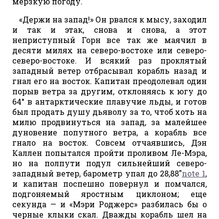
мерзкую погоду.
«Держи на запад!» Он рвался к мысу, заходил
и так и этак, снова и снова, а этот
неприступный Горн все так же маячил в
десяти милях на северо-востоке или северо-
северо-востоке. И всякий раз проклятый
западный ветер отбрасывал корабль назад и
гнал его на восток. Капитан преодолевал один
порыв ветра за другим, отклоняясь к югу до
64° в антарктические плавучие льды, и готов
был продать душу дьяволу за то, чтоб хоть на
милю продвинуться на запад, за малейшее
дуновение попутного ветра, а корабль все
гнало на восток. Совсем отчаявшись, Дэн
Каллен попытался пройти проливом Ле-Мэра,
но на полпути подул сильнейший северо-
западный ветер, барометр упал до 28,88"
note 1
,
и капитан поспешно повернул и помчался,
подгоняемый яростным циклоном; еще
секунда — и «Мэри Роджерс» разбилась бы о
черные клыки скал. Дважды корабль шел на