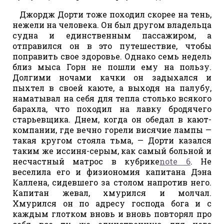
Джордж Дорти тоже походил скорее на тень,
нежели на человека. Он был другом владельца
судна и единственным пассажиром, а
отправился он в это путешествие, чтобы
поправить свое здоровье. Однако семь недель
близ мыса Горн не пошли ему на пользу.
Долгими ночами качки он задыхался и
пыхтел в своей каюте, а выходя на палубу,
наматывал на себя для тепла столько всякого
барахла, что походил на лавку бродячего
старьевщика. Днем, когда он обедал в кают-
компании, где вечно горели висячие лампы —
такая кругом стояла тьма, — Дорти казался
таким же иссиня-серым, как самый больной и
несчастный матрос в кубрике
note 6
. Не
веселила его и физиономия капитана Дэна
Каллена, сидевшего за столом напротив него.
Капитан жевал, хмурился и молчал.
Хмурился он по адресу господа бога и с
каждым глотком вновь и вновь повторял про