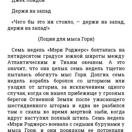
Держи на запад
«Чего бы это ни стоило, — держи на запад,
держи на запад!»
(Лоция для мыса Горн)
Семь недель «Мэри Роджерс» болталась на
пятидесятом градусе южной широты между
Атлантическим и Тихим океаном. А это
значит, что она целых семь недель тщетно
пыталась обогнуть мыс Горн. Долгих семь
недель корабль боролся со штормом или
уходил от шторма, за исключением одного
случая, когда он нашел прибежище у грозных
берегов Огненной Земли после ужасающего
шестидневного шторма и едва не разбился
там о скалы во время мертвой зыби, когда
вдруг наступил полный штиль. Семь недель
«Мэри Роджерс» воевала с седыми бурунами у
мыса Горн, и они порядком ее потрепали.