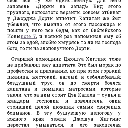
себя все ту же единственную для него
заповедь: «Держи на запад!» Вид этого
грузного, волосатого верзилы совсем отбивал
у Джорджа Дорти аппетит. Капитан же был
убежден, что именно от этого пассажира и
пошли у него все беды, как от библейского
Ионы
note 7
, и всякий раз напоминал ему об
этом за едой, злобно хмурясь то ли на господа
бога, то ли на злополучного Дорти.
Старший помощник Джошуа Хиггинс тоже
не прибавлял ему аппетита. Это был моряк по
профессии и призванию, но при этом горький
пьяница, жестокий, наглый и себялюбивый;
бездушный трус, он до смерти боялся
капитана и помыкал матросами, которые
знали, что за ним стоит Дэн Каллен — судья и
жандарм, господин и повелитель, один
стоивший целой дюжины самых свирепых
боцманов. В эту бушующую непогоду у
южного края земли Джошуа Хиггинс
перестал умываться, и его закоптелая