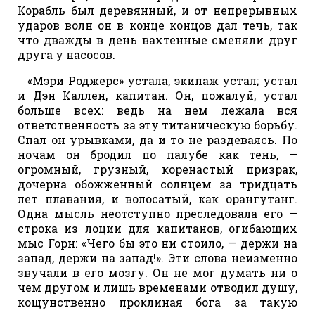
Корабль был деревянный, и от непрерывных
ударов волн он в конце концов дал течь, так
что дважды в день вахтенные сменяли друг
друга у насосов.
«Мэри Роджерс» устала, экипаж устал; устал
и Дэн Каллен, капитан. Он, пожалуй, устал
больше всех: ведь на нем лежала вся
ответственность за эту титаническую борьбу.
Спал он урывками, да и то не раздеваясь. По
ночам он бродил по палубе как тень, —
огромный, грузный, коренастый призрак,
дочерна обожженный солнцем за тридцать
лет плавания, и волосатый, как орангутанг.
Одна мысль неотступно преследовала его —
строка из лоции для капитанов, огибающих
мыс Горн: «Чего бы это ни стоило, — держи на
запад, держи на запад!». Эти слова неизменно
звучали в его мозгу. Он не мог думать ни о
чем другом и лишь временами отводил душу,
кощунственно проклиная бога за такую