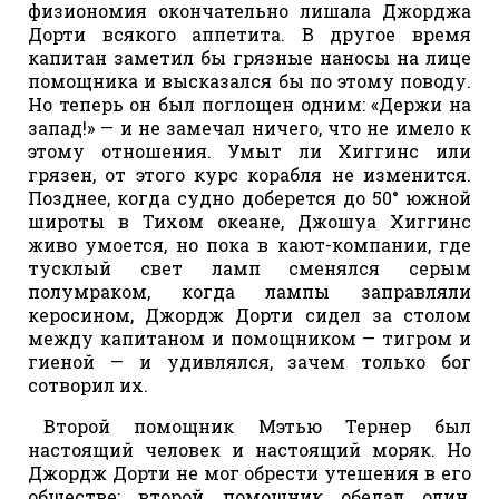
физиономия окончательно лишала Джорджа
Дорти всякого аппетита. В другое время
капитан заметил бы грязные наносы на лице
помощника и высказался бы по этому поводу.
Но теперь он был поглощен одним: «Держи на
запад!» — и не замечал ничего, что не имело к
этому отношения. Умыт ли Хиггинс или
грязен, от этого курс корабля не изменится.
Позднее, когда судно доберется до 50° южной
широты в Тихом океане, Джошуа Хиггинс
живо умоется, но пока в кают-компании, где
тусклый свет ламп сменялся серым
полумраком, когда лампы заправляли
керосином, Джордж Дорти сидел за столом
между капитаном и помощником — тигром и
гиеной — и удивлялся, зачем только бог
сотворил их.
Второй помощник Мэтью Тернер был
настоящий человек и настоящий моряк. Но
Джордж Дорти не мог обрести утешения в его
обществе: второй помощник обедал один,