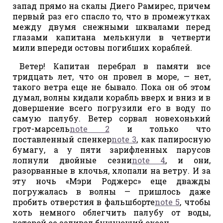
запад прямо на скалы Диего Рамирес, причем
первый раз его спасло то, что в промежутках
между двумя снежными шквалами перед
глазами капитана мелькнули в четверти
мили впереди остовы погибших кораблей.
Ветер! Капитан перебрал в памяти все
тридцать лет, что он провел в море, — нет,
такого ветра еще не бывало. Пока он об этом
думал, волны кидали корабль вверх и вниз и в
довершение всего погрузили его в воду по
самую палубу. Ветер сорвал новехонький
грот-марсель
note 2
и только что
поставленный спенкер
note 3
, как папиросную
бумагу, а у пяти зарифленных парусов
лопнули двойные сезни
note 4
, и они,
разорванные в клочья, хлопали на ветру. И за
эту ночь «Мэри Роджерс» еще дважды
погружалась в волны — пришлось даже
пробить отверстия в фальшборте
note 5
, чтобы
хоть немного облегчить палубу от воды,
которой ее заливал бушующий океан.