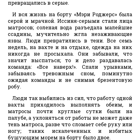
превращались в серые.
И вся жизнь на борту «Мэри Роджерс» была
серой и мрачной. Иссиня-серыми стали лица
матросов; соленая вода разъедала малейшие
ссадины, мучительно жгла незаживающие
язвы. Люди превратились в тени. Все семь
недель, на вахте и на отдыхе, одежда на них
никогда не просыхала. Они забывали, что
значит выспаться; то и дело раздавалась
команда: «Все наверх!». Спали урывками,
забываясь тревожным сном, поминутно
ожидая команды и не снимая брезентовую
робу.
Люди так выбились из сил, что работу одной
вахты приходилось выполнять обеим, и
матросы почти круглые сутки были на
палубе, а уклоняться от работы не может даже
тень матроса, разве что сломает себе руку или
ногу; таких искалеченных и избитых
бушующим морем на борту было двое.