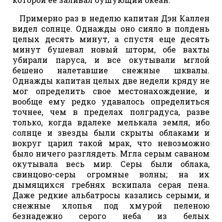
Примерно раз в неделю капитан Дэн Каллен
видел солнце. Однажды оно сияло в полдень
целых десять минут, а спустя еще десять
минут бушевал новый шторм, обе вахты
убирали паруса, и все окутывали мглой
бешено налетавшие снежные шквалы.
Однажды капитан целых две недели кряду не
мог определить свое местонахождение, и
вообще ему редко удавалось определиться
точнее, чем в пределах полградуса, разве
только, когда вдалеке мелькала земля, ибо
солнце и звезды были скрыты облаками и
вокруг царил такой мрак, что невозможно
было ничего разглядеть. Мгла серым саваном
окутывала весь мир. Серы были облака,
свинцово-серы огромные волны; на их
дымящихся гребнях вскипала серая пена.
Даже редкие альбатросы казались серыми, и
снежные хлопья под хмурой пеленою
безнадежно серого неба из белых