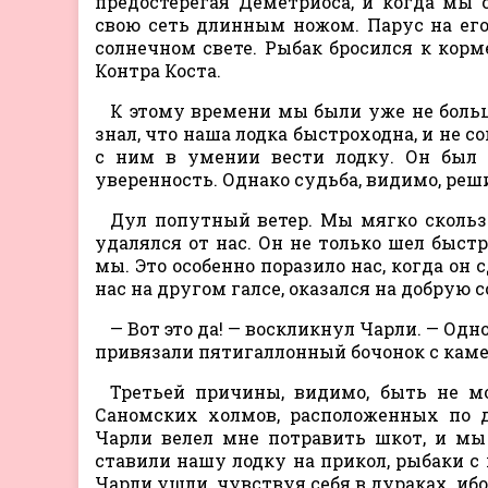
предостерегая Деметриоса, и когда мы с
свою сеть длинным ножом. Парус на его
солнечном свете. Рыбак бросился к кор
Контра Коста.
К этому времени мы были уже не больш
знал, что наша лодка быстроходна, и не 
с ним в умении вести лодку. Он был 
уверенность. Однако судьба, видимо, реш
Дул попутный ветер. Мы мягко скользи
удалялся от нас. Он не только шел быстр
мы. Это особенно поразило нас, когда он
нас на другом галсе, оказался на добрую 
— Вот это да! — воскликнул Чарли. — Одн
привязали пятигаллонный бочонок с кам
Третьей причины, видимо, быть не м
Саномских холмов, расположенных по д
Чарли велел мне потравить шкот, и мы
ставили нашу лодку на прикол, рыбаки с
Чарли ушли, чувствуя себя в дураках, ибо