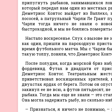
припугнуть рыбаков, занимавшихся лов
который передал нам один из местных ры
Деметриос Контос выйдет из Валлехо, 
лососей, а патрульный Чарли Ле Грант пу
Чарли тогда ничего не знали о ново
быстроходной, и мы не боялись померитьс
Настало воскресенье. Слух о вызове не
как один, пришли на пароходную приста
время футбольного матча. Мы с Чарли бы
такую толпу, поняли, что Деметриос Конто
После полудня, когда морской бриз наб
фордевинд. Футах в двадцати от прис
Деметриос Контос. Театральным жест
приветствовал восхищенных зрителей, 
двухстах ярдах от берега. Потом он опуст
закинул ее не всю, а футов пятьдесят, не
рыбака. Тогда мы еще не знали — это ста
Она могла задержать рыбу, но сколько-ни
— Признаться, я ничего не понимаю, —