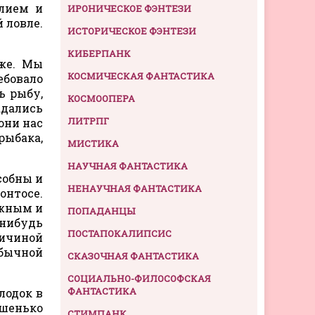
илием и
ИРОНИЧЕСКОЕ ФЭНТЕЗИ
 ловле.
ИСТОРИЧЕСКОЕ ФЭНТЕЗИ
КИБЕРПАНК
же. Мы
КОСМИЧЕСКАЯ ФАНТАСТИКА
ебовало
ь рыбу,
КОСМООПЕРА
адались
ЛИТРПГ
они нас
рыбака,
МИСТИКА
НАУЧНАЯ ФАНТАСТИКА
собны и
НЕНАУЧНАЯ ФАНТАСТИКА
онтосе.
ажным и
ПОПАДАНЦЫ
-нибудь
ПОСТАПОКАЛИПСИС
ричиной
обычной
СКАЗОЧНАЯ ФАНТАСТИКА
СОЦИАЛЬНО-ФИЛОСОФСКАЯ
ФАНТАСТИКА
лодок в
ошенько
СТИМПАНК