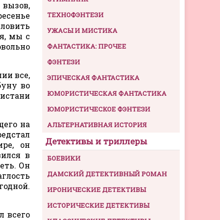
 вызов,
ресенье
ТЕХНОФЭНТЕЗИ
 ловить
УЖАСЫ И МИСТИКА
я, мы с
вольно
ФАНТАСТИКА: ПРОЧЕЕ
ФЭНТЕЗИ
ии все,
ЭПИЧЕСКАЯ ФАНТАСТИКА
буну во
ЮМОРИСТИЧЕСКАЯ ФАНТАСТИКА
ристани
ЮМОРИСТИЧЕСКОЕ ФЭНТЕЗИ
щего на
АЛЬТЕРНАТИВНАЯ ИСТОРИЯ
редстал
Детективы и триллеры
ре, он
вился в
БОЕВИКИ
еть. Он
ДАМСКИЙ ДЕТЕКТИВНЫЙ РОМАН
аглость
годной.
ИРОНИЧЕСКИЕ ДЕТЕКТИВЫ
ИСТОРИЧЕСКИЕ ДЕТЕКТИВЫ
л всего