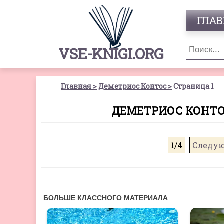
ГЛАВ
VSE-KNIGI.ORG
Главная
Деметриос Контос
Страница 1
ДЕМЕТРИОС КОНТОС
1/4
Следу