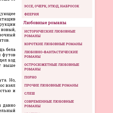
ЭССЕ, ОЧЕРК, ЭТЮД, НАБРОСОК
едующее
ФЕЕРИЯ
Вытащив
Любовные романы
рукции
 новый,
ИСТОРИЧЕСКИЕ ЛЮБОВНЫЕ
авочный
РОМАНЫ
нтов.
КОРОТКИЕ ЛЮБОВНЫЕ РОМАНЫ
дь бела
ЛЮБОВНО-ФАНТАСТИЧЕСКИЕ
л футов
РОМАНЫ
дел ход
ОСТРОСЮЖЕТНЫЕ ЛЮБОВНЫЕ
ят выше
РОМАНЫ
ПОРНО
га. Но,
ос взял
ПРОЧИЕ ЛЮБОВНЫЕ РОМАНЫ
остью и
СЛЕШ
СОВРЕМЕННЫЕ ЛЮБОВНЫЕ
ы давно
РОМАНЫ
тельный