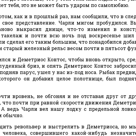
ляет тебя, это не может быть ударом по самолюбию.
отом, как и в прошлый раз, нам сообщили, что в сл
т свое представление. Чарли мигом пробудился. 
аново выкрасил днище, что-то изменил в конст
 такелаж и почти всю ночь под воскресенье шил
ли сделал его таким большим, что понадобился доб
и старый железный рельс весом почти в пятьсот фу
ился и Деметриос Контос, чтобы вновь открыто, сре
луденный бриз, и опять Деметриос Контос заброси
 подняв парус, ушел у нас из-под носа. Рыбак предви
 которого он добавил целое полотнище, был подн
ти вровень, не обгоняя и не отставая друг от дру
 что почти при равной скорости движения Деметри
. А ведь Чарли вел нашу лодку с предельной ловк
м обычно.
щить револьвер и выстрелить в Деметриоса, но м
 человека, совершившего какой-нибудь незначи