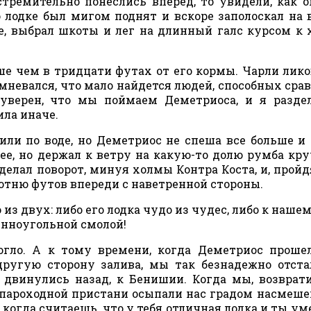
тремительно понеслись вперед, то увидели, как о
 лодке был мигом поднят и вскоре заполоскал на 
ме, выбрал шкоты и лег на длинный галс курсом к
е чем в тридцати футах от его кормы. Чарли лико
сомневался, что мало найдется людей, способных сра
уверен, что мы поймаем Деметриоса, и я разде
ила иначе.
ли по воде, но Деметриос не спеша все больше и
ее, но держал к ветру на какую-то долю румба кру
 сделал поворот, минуя холмы Контра Коста, и, прой
сотню футов впереди с наветренной стороны.
о из двух: либо его лодка чудо из чудес, либо к наше
енноугольной смолой!
огло. А к тому времени, когда Деметриос прош
ругую сторону залива, мы так безнадежно отста
 двинулись назад, к Бенишии. Когда мы, возврат
 пароходной пристани осыпали нас градом насмеше
 когда считаешь, что у тебя отличная лодка и ты ум