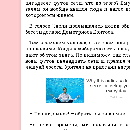
пятьдесят футов сети, что из этого? Ем
зачем он вообще явился сюда и нагло по
котором мы живем.
В голосе Чарли послышались нотки оби
бесстыдством Деметриоса Контоса.
Тем временем человек, о котором шла р
поплавками. Когда в жаберную сеть попад
дают об этом знать. По-видимому, так сл
воды футов двенадцать сети и, прежде ч
чешуей лосося. Зрители на пристани нагр
— Пошли, сынок! — обратился он ко мне.
Не теряя времени, мы вскочили в св