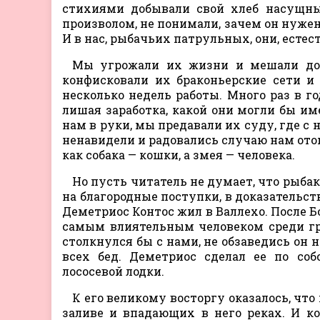
стихиями добывали свой хлеб насущный
произволом, не понимали, зачем он нужен
И в нас, рыбачьих патрульных, они, естес
Мы угрожали их жизни и мешали добы
конфисковали их браконьерские сети и 
несколько недель работы. Много раз в г
лишая заработка, какой они могли бы име
нам в руки, мы предавали их суду, где с
ненавидели и радовались случаю нам ото
как собака — кошки, а змея — человека.
Но пусть читатель не думает, что рыбак
на благородные поступки, в доказательст
Деметриос Контос жил в Валлехо. После
самым влиятельным человеком среди гре
столкнулся бы с нами, не обзаведись он 
всех бед. Деметриос сделал ее по соб
лососевой лодки.
К его великому восторгу оказалось, что
заливе и впадающих в него реках. И к