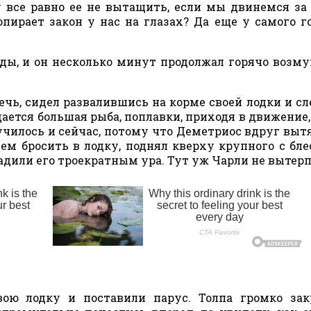
у все равно ее не вытащить, если мы двинемся за
пирает закон у нас на глазах? Да еще у самого го
ды, и он несколько минут продолжал горячо возм
ечь, сидел развалившись на корме своей лодки и сл
ается большая рыба, поплавки, приходя в движение,
училось и сейчас, потому что Деметриос вдруг выт
ем бросить в лодку, поднял кверху крупного с бл
адили его троекратным ура. Тут уж Чарли не вытерп
ою лодку и поставили парус. Толпа громко зак