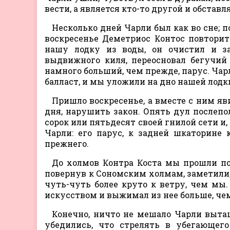
вести, а является кто-то другой и обстав
Несколько дней Чарли был как во сне; п
воскресенье Деметриос Контос повтори
нашу лодку из воды, он очистил и з
выдвижного киля, переосновал бегучий
намного больший, чем прежде, парус. Чар
балласт, и мы уложили на дно нашей лодк
Пришло воскресенье, а вместе с ним яв
дня, нарушить закон. Опять дул послепо
сорок или пятьдесят своей гнилой сети и,
Чарли: его парус, к задней шкаторине
прежнего.
До холмов Контра Коста мы прошли поч
повернув к Сономским холмам, заметили,
чуть-чуть более круто к ветру, чем мы
искусством и выжимал из нее больше, че
Конечно, ничто не мешало Чарли выта
убедились, что стрелять в убегающего