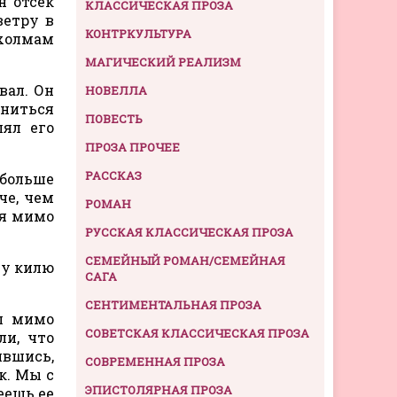
н отсек
КЛАССИЧЕСКАЯ ПРОЗА
ветру в
КОНТРКУЛЬТУРА
 холмам
МАГИЧЕСКИЙ РЕАЛИЗМ
вал. Он
НОВЕЛЛА
вниться
ПОВЕСТЬ
лял его
ПРОЗА ПРОЧЕЕ
РАССКАЗ
 больше
че, чем
РОМАН
дя мимо
РУССКАЯ КЛАССИЧЕСКАЯ ПРОЗА
СЕМЕЙНЫЙ РОМАН/СЕМЕЙНАЯ
му килю
САГА
СЕНТИМЕНТАЛЬНАЯ ПРОЗА
ел мимо
СОВЕТСКАЯ КЛАССИЧЕСКАЯ ПРОЗА
ли, что
ившись,
СОВРЕМЕННАЯ ПРОЗА
к. Мы с
ЭПИСТОЛЯРНАЯ ПРОЗА
еешь ее