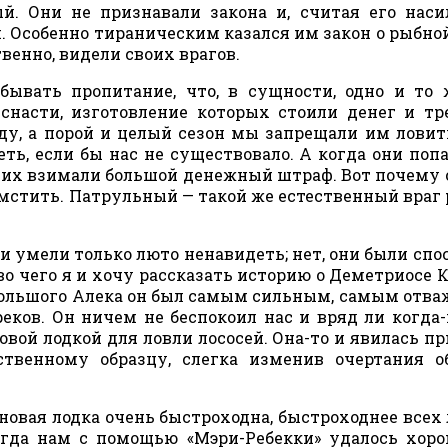
. Они не признавали закона и, считая его нас
. Особенно тираническим казался им закон о рыбной
твенно, видели своих врагов.
вать пропитание, что, в сущности, одно и то 
снасти, изготовление которых стоили денег и тр
оду, а порой и целый сезон мы запрещали им ловит
ть, если бы нас не существовало. А когда они поп
 них взимали большой денежный штраф. Вот почему 
мстить. Патрульный — такой же естественный враг 
и умели только люто ненавидеть; нет, они были спо
во чего я и хочу рассказать историю о Деметриосе К
 Большого Алека он был самым сильным, самым отв
ков. Он ничем не беспокоил нас и вряд ли когда
новой лодкой для ловли лососей. Она-то и явилась п
ственному образцу, слегка изменив очертания 
 новая лодка очень быстроходна, быстроходнее всех 
огда нам с помощью «Мэри-Ребекки» удалось хор