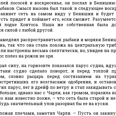
лей лососей в воскресенье, он послал в Бенишию
баков. Смысл вызова был такой: в следующее воск
закинет сеть на самом виду у Бенишии и будет
сть придет и поймает его, если сможет. Разумеетс
й лодке Контоса. Наша же собственная была до
я силой с любой другой.
 замедлил распространиться: рыбаки и моряки Бениш
нь, так что она стала похожа на центральную три
ли настроены весьма скептически, но, увидев на п
с полез на рожон не зря.
рал силу, на горизонте показался парус судна, иду
тани судно сделало поворот, и перед толпой п
ом, словно рыцарь перед состязанием на турни
встретивших его возгласами одобрения, и остано
ил парус, лег в дрейф по ветру и стал закидывать с
 больше, однако нас с Чарли, как громом, поразила н
ло нам известно позже, — что сеть была старой и не
будь значительный улов разорвал бы ее на куски.
 пожав плечами, заметил Чарли. — Пусть он закину