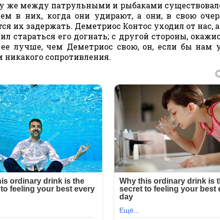
ому же между патрульными и рыбаками существовал
ем в них, когда они удирают, а они, в свою очер
ся их задержать. Деметриос Контос уходил от нас, а
сил стараться его догнать; с другой стороны, окажи
ее лучше, чем Деметриос свою, он, если бы нам 
ам никакого сопротивления.