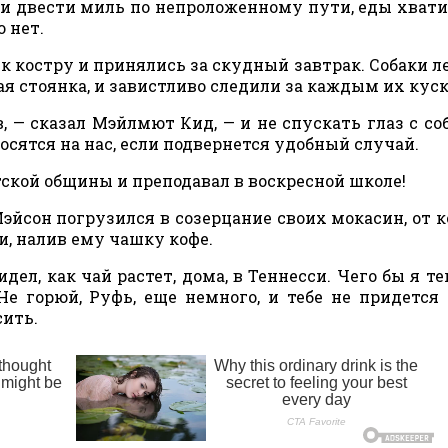
ди двести миль по непроложенному пути, еды хвати
о нет.
 костру и принялись за скудный завтрак. Собаки л
ая стоянка, и завистливо следили за каждым их кус
 — сказал Мэйлмют Кид, — и не спускать глаз с соб
росятся на нас, если подвернется удобный случай.
тской общины и преподавал в воскресной школе!
Мэйсон погрузился в созерцание своих мокасин, от 
и, налив ему чашку кофе.
идел, как чай растет, дома, в Теннесси. Чего бы я т
Не горюй, Руфь, еще немного, и тебе не придется
сить.