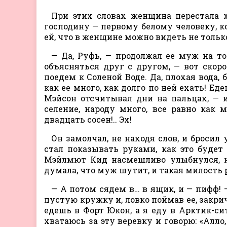
При этих словах женщина перестала х
господину — первому белому человеку, к
ей, что в женщине можно видеть не толь
— Да, Руфь, — продолжал ее муж на т
объясняться друг с другом, — вот скор
поедем к Соленой Воде. Да, плохая вода,
как ее много, как долго по ней ехать! Е
Мэйсон отсчитывал дни на пальцах, — и
селение, народу много, все равно как
двадцать сосен!.. Эх!
Он замолчал, не находя слов, и броси
стал показывать руками, как это будет
Мэйлмют Кид насмешливо улыбнулся, но
думала, что муж шутит, и такая милость 
— А потом сядем в… в ящик, и — пифф! 
пустую кружку и, ловко поймав ее, закри
едешь в Форт Юкон, а я еду в Арктик-си
хватаюсь за эту веревку и говорю: «Алло