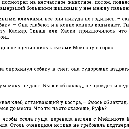
посмотрел на несчастное животное, потом, подне
д, намерзший большими шишками у нее между пальце
ивыми кличками, все они никуда не годились, — ска
баку. — Они слабеют и в конце концов издыхают. Ты
сту Касьяр, Сиваш или Хаски, приключилось что
 он…
едва не вцепившись клыками Мэйсону в горло.
а опрокинул собаку в снег; она судорожно вздраги
м маху не даст. Бьюсь об заклад, не пройдет и неде
ивая хлеб, оттаивающий у костра, — бьюсь об заклад,
я до места. Что ты на это скажешь, Руфь?
, чтобы осела гуща, перевела взгляд с Мэйлмюта 
тила. Столь очевидная истина не требовала подтвер