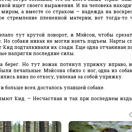
ной ищет своего выражения. И на человека находи
 миром, а вместе со страхом — надежда на воскре
е стремление плененной материи; вот тогда-то 
елало тут крутой поворот, и Мэйсон, чтобы срезат
 Но собаки никак не могли взять подъем. Нарты с
т Кид подталкивали их сзади. Еще одна отчаянная п
ные напрягли последние силы.
 берег. Но тут вожак потянул упряжку вправо, 
ли печальные: Мэйсона сбило с ног, одна из собак
ились вниз по откосу, увлекая за собой упряжку.
, и больше всех досталось упавшей собаке.
лмют Кид. — Несчастная и так при последнем изд