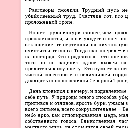
Разговоры смолкли. Трудный путь не
убийственный труд. Счастлив тот, кто 
проложенной тропе.
Но нет труда изнурительнее, чем прок
проваливаются, и ноги уходят в снег по
отклонение от вертикали на ничтожную
очистится от снега. Тогда шаг вперед — 
на пол-ярда. Кто проделывает это впервы
того он не зацепит одной лыжей за 
предательскому снегу. Кто сумеет за вес
чистой совестью и с величайшей гордо
двадцать снов по великой Северной Тропе,
День клонился к вечеру, и подавленны
себе путь. У природы много способов убе
приливов и отливов, ярость бури, ужасы 
всего сильнее, всего сокрушительнее — Б
небо ярко, как отполированная медь, ма
собственного голоса. Единственная ча
мертвого мира, он страшится своей дерзо