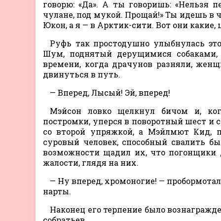
говорю: «Да». А ты говоришь: «Нельзя п
чулане, под мукой. Прощай!» Ты идешь в 
Юкон, а я — в Арктик-сити. Вот они какие,
Руфь так простодушно улыбнулась это
Шум, поднятый дерущимися собаками, 
времени, когда драчунов разняли, женщ
двинуться в путь.
— Вперед, Лысый! Эй, вперед!
Мэйсон ловко щелкнул бичом и, когд
постромки, уперся в поворотный шест и 
со второй упряжкой, а Мэйлмют Кид, 
суровый человек, способный свалить бы
возможности щадил их, что погонщики 
жалости, глядя на них.
— Ну вперед, хромоногие! — пробормот
нарты.
Наконец его терпение было вознагражден
собратьев.