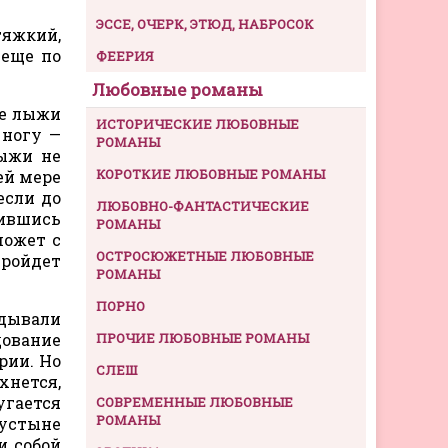
ЭССЕ, ОЧЕРК, ЭТЮД, НАБРОСОК
тяжкий,
 еще по
ФЕЕРИЯ
Любовные романы
ые лыжи
ИСТОРИЧЕСКИЕ ЛЮБОВНЫЕ
 ногу —
РОМАНЫ
лыжи не
КОРОТКИЕ ЛЮБОВНЫЕ РОМАНЫ
ей мере
если до
ЛЮБОВНО-ФАНТАСТИЧЕСКИЕ
ившись
РОМАНЫ
может с
ОСТРОСЮЖЕТНЫЕ ЛЮБОВНЫЕ
пройдет
РОМАНЫ
ПОРНО
адывали
дование
ПРОЧИЕ ЛЮБОВНЫЕ РОМАНЫ
рии. Но
СЛЕШ
хнется,
угается
СОВРЕМЕННЫЕ ЛЮБОВНЫЕ
РОМАНЫ
пустыне
и собой