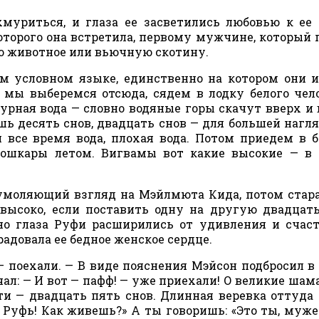
муриться, и глаза ее засветились любовью к ее
оторого она встретила, первому мужчине, который 
ко животное или вьючную скотину.
ом условном языке, единственно на котором они 
о мы выберемся отсюда, сядем в лодку белого чел
 бурная вода — словно водяные горы скачут вверх и 
дешь десять снов, двадцать снов — для большей нагл
 все время вода, плохая вода. Потом приедем в 
 мошкары летом. Вигвамы вот какие высокие — в 
л умоляющий взгляд на Мэйлмюта Кида, потом стар
 высоко, если поставить одну на другую двадцать
 глаза Руфи расширились от удивления и счаст
радовала ее бедное женское сердце.
— поехали. — В виде пояснения Мэйсон подбросил в
чал: — И вот — пафф! — уже приехали! О великие шам
ти — двадцать пять снов. Длинная веревка оттуда 
, Руфь! Как живешь?» А ты говоришь: «Это ты, муже