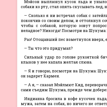
Мэйсон выплюнул кусок льда и уныло 
собаки ко рту, стал опять скусывать ле
— Сколько я ни встречал собак с затейл
покончив со своим делом, и оттолкнул со
чтобы с собакой, которую зовут попро
неладное? Никогда! Посмотри на Шукума:
Раз! Отощавший пес взметнулся вверх, 
— Ты что это придумал?
Сильный удар по голове рукояткой бич
клыков у нее капала желтая слюна.
— Я и говорю, посмотри на Шукума: Шуку
он задерет Кармен.
— А я, — сказал Мэйлмют Кид, переворач
сами съедим Шукума, прежде чем доберемс
Индианка бросила в кофе кусочек льда
мужа, затем на собак, но ничего не отве