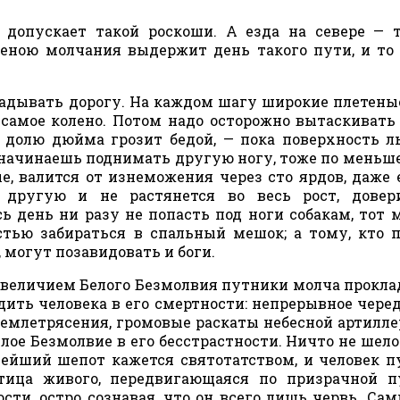
 допускает такой роскоши. А езда на севере — 
ценою молчания выдержит день такого пути, и то
ладывать дорогу. На каждом шагу широкие плетен
 самое колено. Потом надо осторожно вытаскивать
 долю дюйма грозит бедой, — пока поверхность 
и начинаешь поднимать другую ногу, тоже по меньш
е, валится от изнеможения через сто ярдов, даже 
другую и не растянется во весь рост, довер
ь день ни разу не попасть под ноги собакам, тот 
стью забираться в спальный мешок; а тому, кто 
 могут позавидовать и боги.
е величием Белого Безмолвия путники молча прокл
дить человека в его смертности: непрерывное чере
землетрясения, громовые раскаты небесной артилле
елое Безмолвие в его бесстрастности. Ничто не шело
лейший шепот кажется святотатством, и человек п
стица живого, передвигающаяся по призрачной 
сти, остро сознавая, что он всего лишь червь. Сам