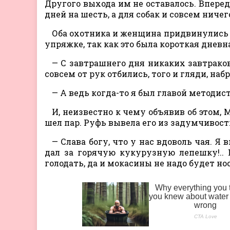
Другого выхода им не оставалось. Впере
дней на шесть, а для собак и совсем ничег
Оба охотника и женщина придвинулись к
упряжке, так как это была короткая дневн
— С завтрашнего дня никаких завтраков,
совсем от рук отбились, того и гляди, наб
— А ведь когда-то я был главой методис
И, неизвестно к чему объявив об этом, 
шел пар. Руфь вывела его из задумчивост
— Слава богу, что у нас вдоволь чая. Я в
дал за горячую кукурузную лепешку!.. 
голодать, да и мокасины не надо будет но