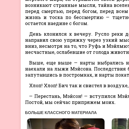
возникают странные мысли, тайна вселен
перед смертью, перед богом, перед всем
жизнь и тоска по бессмертию — тщетно
остается наедине с богом.
День клонился к вечеру. Русло реки д
направил свою упряжку через узкий мыс.
вниз, несмотря на то, что Руфь и Мэйлмю
несчастные, ослабевшие от голода живот
Выше, еще выше — нарты выбрались на
наехали на лыжи Мэйсона. Последствия бы
запутавшись в постромках, и нарты покат
Хлоп! Хлоп! Бич так и свистел в воздухе
— Перестань, Мэйсон! — вступился Мэй
Постой, мы сейчас припряжем моих.