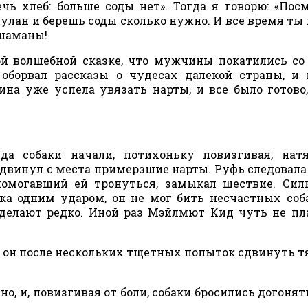
ечь хлеб: больше соды нет». Тогда я говорю: «Пос
чулан и берешь соды сколько нужно. И все время ты 
 шаманы!
й волшебной сказке, что мужчины покатились со
оборвал рассказы о чудесах далекой страны, и
ина уже успела увязать нарты, и все было готово
а собаки начали, потихоньку повизгивая, натя
сдвинул с места примерзшие нарты. Руфь следовала
помогавший ей тронуться, замыкал шествие. Си
ка одним ударом, он не мог бить несчастных соб
делают редко. Иной раз Мэйлмют Кид чуть не пл
ал он после нескольких тщетных попыток сдвинуть 
о, и, повизгивая от боли, собаки бросились догонят